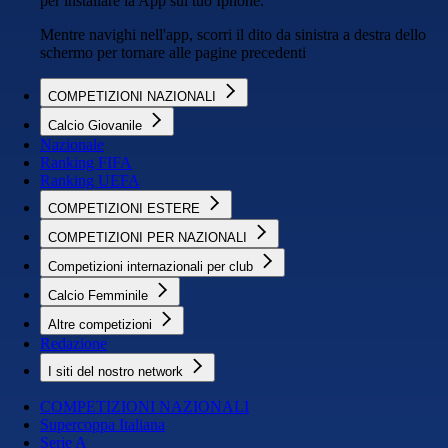
per installare la App sul tuo Iphone.
Mentre navighi nell'app, scorri il dito da sinistra a destra dello
schermo per tornare alle pagine precedenti
COMPETIZIONI NAZIONALI
Calcio Giovanile
Nazionale
Ranking FIFA
Ranking UEFA
COMPETIZIONI ESTERE
COMPETIZIONI PER NAZIONALI
Competizioni internazionali per club
Calcio Femminile
Altre competizioni
Redazione
I siti del nostro network
COMPETIZIONI NAZIONALI
Supercoppa Italiana
Serie A