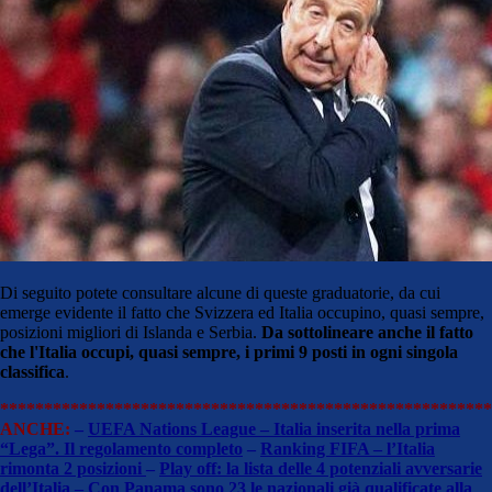
Di seguito potete consultare alcune di queste graduatorie, da cui
emerge evidente il fatto che Svizzera ed Italia occupino, quasi sempre,
posizioni migliori di Islanda e Serbia.
Da sottolineare anche il fatto
che l'Italia occupi, quasi sempre, i primi 9 posti in ogni singola
classifica
.
********************************************************
ANCHE:
–
UEFA Nations League – Italia inserita nella prima
“Lega”. Il regolamento completo
–
Ranking FIFA – l’Italia
rimonta 2 posizioni
–
Play off: la lista delle 4 potenziali avversarie
dell’Italia
–
Con Panama sono 23 le nazionali già qualificate alla