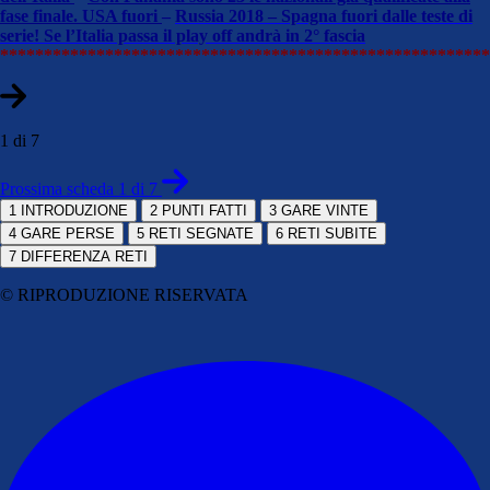
fase finale. USA fuori
–
Russia 2018 – Spagna fuori dalle teste di
serie! Se l’Italia passa il play off andrà in 2° fascia
********************************************************
1 di 7
Prossima scheda 1 di 7
1
INTRODUZIONE
2
PUNTI FATTI
3
GARE VINTE
4
GARE PERSE
5
RETI SEGNATE
6
RETI SUBITE
7
DIFFERENZA RETI
© RIPRODUZIONE RISERVATA