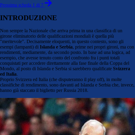
Prossima scheda 1 di 7
INTRODUZIONE
Non sempre la Nazionale che arriva prima in una classifica di un
girone eliminatorio delle qualificazioni mondiali è quella più
"meritevole". Decisamente eloquenti, in questo contesto, sono gli
esempi (lampanti) di
Islanda e Serbia
, prime nei propri gironi, ma con
rendimenti, mediamente, da secondo posto. In base ad una logica, ad
esempio, che avesse tenuto conto del confronto fra i punti totali
conquistati per accedere direttamente alla fase finale della Coppa del
Mondo, al posto di Islanda e Serbia si sarebbero qualificate
Svizzera
ed Italia
.
Proprio Svizzera ed Italia (che disputeranno il play off), in molte
classifiche di rendimento, sono davanti ad Islanda e Serbia che, invece,
hanno già staccato il biglietto per Russia 2018.