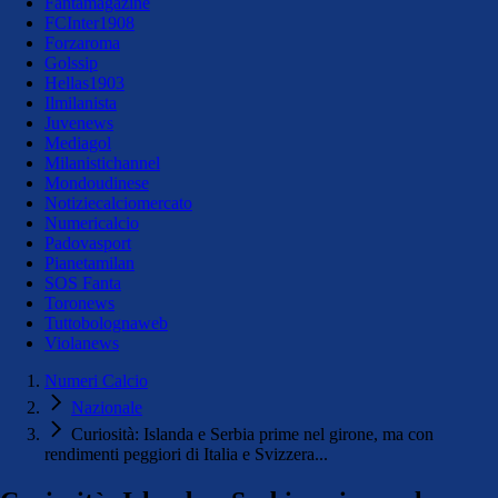
Fantamagazine
FCInter1908
Forzaroma
Golssip
Hellas1903
Ilmilanista
Juvenews
Mediagol
Milanistichannel
Mondoudinese
Notiziecalciomercato
Numericalcio
Padovasport
Pianetamilan
SOS Fanta
Toronews
Tuttobolognaweb
Violanews
Numeri Calcio
Nazionale
Curiosità: Islanda e Serbia prime nel girone, ma con
rendimenti peggiori di Italia e Svizzera...