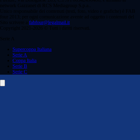
network Gazzanet di RCS Mediagroup S.p.a..
Unico responsabile dei contenuti (testi, foto, video e grafiche) è FAB
four 2013; per ogni comunicazione avente ad oggetto i contenuti del
Sito scrivere a
fabfour@legalmail.it
Copyright 2021-2026 © Tutti i diritti riservati.
Serie A
Supercoppa Italiana
Serie A
Coppa Italia
Serie B
Serie C