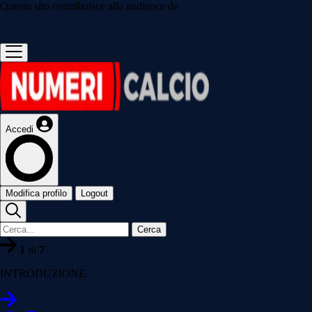
Questo sito contribuisce alla audience de
Accedi
Modifica profilo
Logout
Cerca
1
di
7
INTRODUZIONE