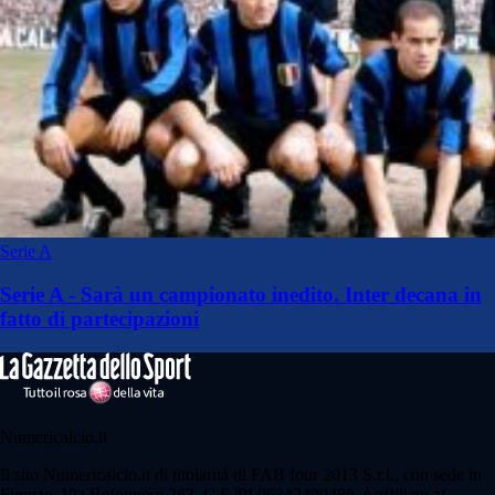
Serie A
Serie A - Sarà un campionato inedito. Inter decana in
fatto di partecipazioni
Numericalcio.it
Il sito Numericalcio.it di titolarità di FAB four 2013 S.r.l., con sede in
Firenze, Via Bolognese 263, C.F./PI 06342490486, è affiliato al