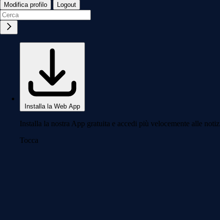
Modifica profilo
Logout
Installa la Web App
Installa la nostra App gratuita e accedi più velocemente alle notiz
Tocca