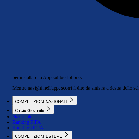
per installare la App sul tuo Iphone.
Mentre navighi nell'app, scorri il dito da sinistra a destra dello 
COMPETIZIONI NAZIONALI
Calcio Giovanile
Nazionale
Ranking FIFA
Ranking UEFA
COMPETIZIONI ESTERE