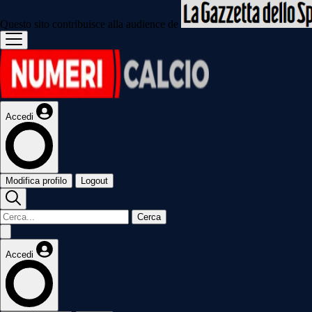
Questo sito contribuisce alla audience de
Accedi
Modifica profilo
Logout
Cerca
Accedi