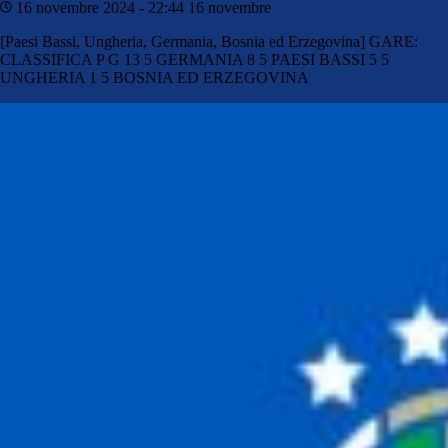
16 novembre 2024 - 22:44
16 novembre
[Paesi Bassi, Ungheria, Germania, Bosnia ed Erzegovina] GARE:
CLASSIFICA P G 13 5 GERMANIA 8 5 PAESI BASSI 5 5
UNGHERIA 1 5 BOSNIA ED ERZEGOVINA