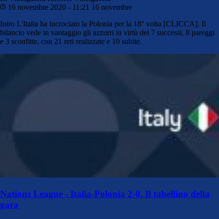
16 novembre 2020 - 11:21
16 novembre
Intro L'Italia ha incrociato la Polonia per la 18° volta [CLICCA]. Il
bilancio vede in vantaggio gli azzurri in virtù dei 7 successi, 8 pareggi
e 3 sconfitte, con 21 reti realizzate e 10 subite.
Nations League - Italia-Polonia 2-0. Il tabellino della
gara