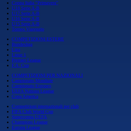
Coppa Italia "Primavera"
U18 Serie A-B
U17 Serie A-B
U16 Serie A-B
U15 Serie A-B
Torneo Viareggio
COMPETIZIONI ESTERE
Bundesliga
Liga
Ligue 1
Premier League
F.A. Cup
COMPETIZIONI PER NAZIONALI
Campionato Mondiale
Campionato Europeo
UEFA Nations League
Copa America
Competizioni internazionali per club
FIFA Club World Cup
Supercoppa UEFA
Champions League
Europa League