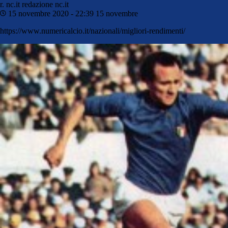
r. nc.it
redazione nc.it
15 novembre 2020 - 22:39
15 novembre
https://www.numericalcio.it/nazionali/migliori-rendimenti/