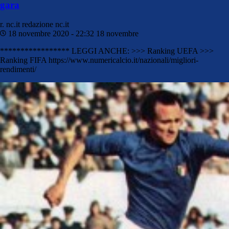
gara
r. nc.it
redazione nc.it
18 novembre 2020 - 22:32
18 novembre
***************** LEGGI ANCHE: >>> Ranking UEFA >>>
Ranking FIFA https://www.numericalcio.it/nazionali/migliori-
rendimenti/