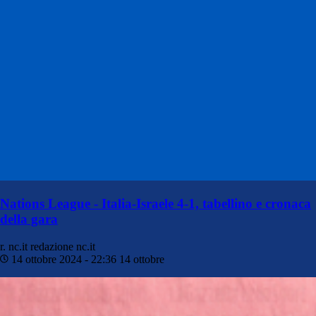
Nations League - Italia-Israele 4-1, tabellino e cronaca
della gara
r. nc.it
redazione nc.it
14 ottobre 2024 - 22:36
14 ottobre