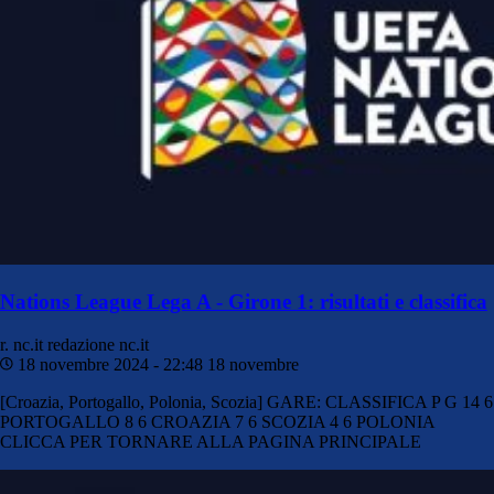
Nations League Lega A - Girone 1: risultati e classifica
r. nc.it
redazione nc.it
18 novembre 2024 - 22:48
18 novembre
[Croazia, Portogallo, Polonia, Scozia] GARE: CLASSIFICA P G 14 6
PORTOGALLO 8 6 CROAZIA 7 6 SCOZIA 4 6 POLONIA
CLICCA PER TORNARE ALLA PAGINA PRINCIPALE