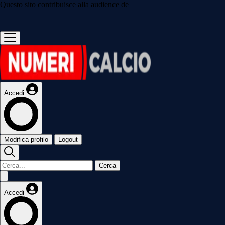
Questo sito contribuisce alla audience de
Accedi
Modifica profilo
Logout
Cerca
Accedi