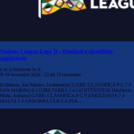
Nations League Lega D - Risultati e classifiche
aggiornate
r. nc.it
redazione nc.it
19 novembre 2024 - 22:44
19 novembre
[Gibilterra, San Marino, Lichtenstein] GARE: CLASSIFICA P G 7 4
SAN MARINO 6 4 GIBILTERRA 2 4 LICHTENSTEIN [Moldavia,
Malta, Andorra] GARE: CLASSIFICA P G 9 4 MOLDAVIA 7 4
MALTA 1 4 ANDORRA CLICCA PER…