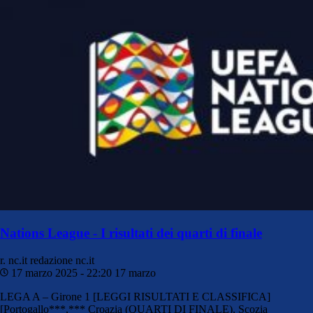
Nations League - I risultati dei quarti di finale
r. nc.it
redazione nc.it
17 marzo 2025 - 22:20
17 marzo
LEGA A – Girone 1 [LEGGI RISULTATI E CLASSIFICA]
[Portogallo***,*** Croazia (QUARTI DI FINALE), Scozia