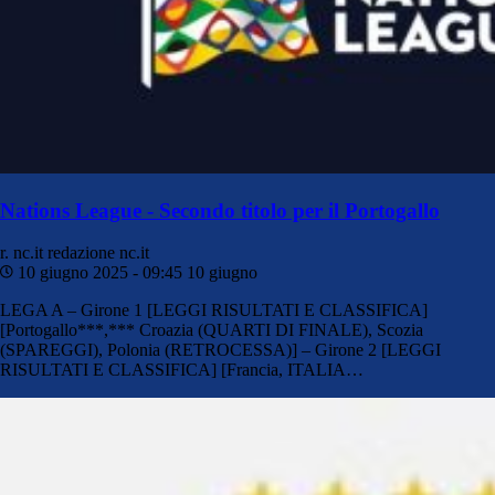
Nations League - Secondo titolo per il Portogallo
r. nc.it
redazione nc.it
10 giugno 2025 - 09:45
10 giugno
LEGA A – Girone 1 [LEGGI RISULTATI E CLASSIFICA]
[Portogallo***,*** Croazia (QUARTI DI FINALE), Scozia
(SPAREGGI), Polonia (RETROCESSA)] – Girone 2 [LEGGI
RISULTATI E CLASSIFICA] [Francia, ITALIA…