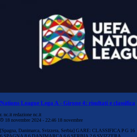
Nations League Lega A - Girone 4: risultati e classifica
r. nc.it
redazione nc.it
18 novembre 2024 - 22:46
18 novembre
[Spagna, Danimarca, Svizzera, Serbia] GARE: CLASSIFICA P G 16
6 SPAGNA 8 6 DANIMARCA 6 6 SERBIA 2 6 SVIZZERA