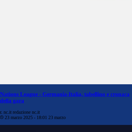
Nations League - Germania-Italia, tabellino e cronaca
della gara
r. nc.it
redazione nc.it
23 marzo 2025 - 18:01
23 marzo