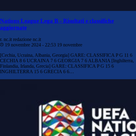
Nations League Lega B - Risultati e classifiche
aggiornate
r. nc.it
redazione nc.it
19 novembre 2024 - 22:53
19 novembre
[Cechia, Ucraina, Albania, Georgia] GARE: CLASSIFICA P G 11 6
CECHIA 8 6 UCRAINA 7 6 GEORGIA 7 6 ALBANIA [Inghilterra,
Finlandia, Irlanda, Grecia] GARE: CLASSIFICA P G 15 6
INGHILTERRA 15 6 GRECIA 6 6…