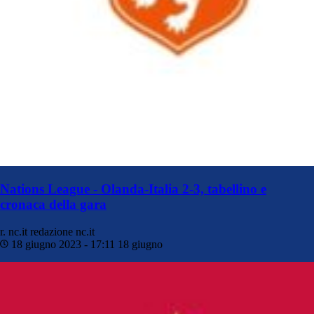
Nations League - Olanda-Italia 2-3, tabellino e
cronaca della gara
r. nc.it
redazione nc.it
18 giugno 2023 - 17:11
18 giugno