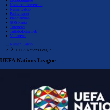
Mondoudinese
Notiziecalciomercato
Numericalcio
Padovasport
Pianetamilan
SOS Fanta
Toronews
Tuttobolognaweb
Violanews
Numeri Calcio
UEFA Nations League
UEFA Nations League