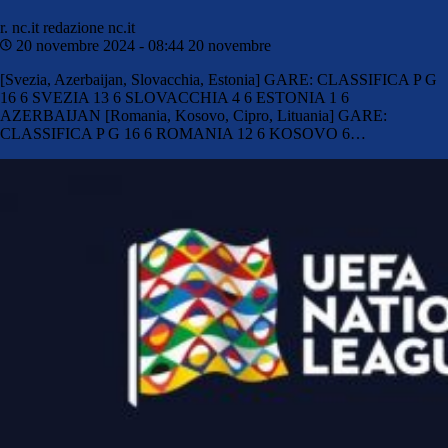
r. nc.it
redazione nc.it
20 novembre 2024 - 08:44
20 novembre
[Svezia, Azerbaijan, Slovacchia, Estonia] GARE: CLASSIFICA P G
16 6 SVEZIA 13 6 SLOVACCHIA 4 6 ESTONIA 1 6
AZERBAIJAN [Romania, Kosovo, Cipro, Lituania] GARE:
CLASSIFICA P G 16 6 ROMANIA 12 6 KOSOVO 6…