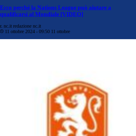
Ecco perché la Nations League può aiutare a
qualificarsi al Mondiale [VIDEO]
r. nc.it
redazione nc.it
11 ottobre 2024 - 09:50
11 ottobre