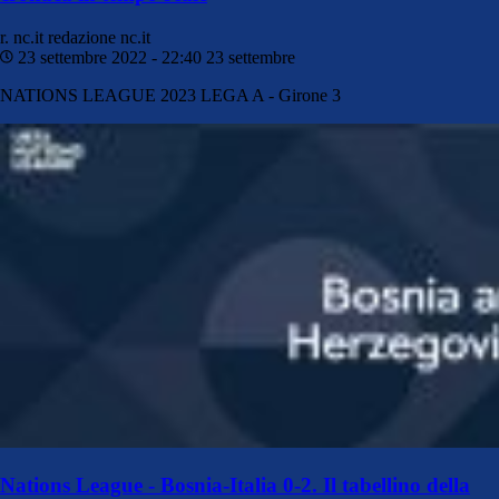
r. nc.it
redazione nc.it
23 settembre 2022 - 22:40
23 settembre
NATIONS LEAGUE 2023 LEGA A - Girone 3
Nations League - Bosnia-Italia 0-2. Il tabellino della