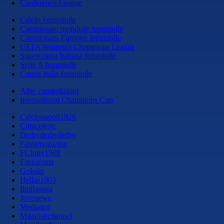
Conference League
Calcio Femminile
Campionato mondiale femminile
Campionato Europeo femminile
UEFA Women's Champions League
Supercoppa Italiana femminile
Serie A femminile
Coppa Italia femminile
Altre competizioni
International Champions Cup
Calcionapoli1926
Cittaceleste
Derbyderbyderby
Fantamagazine
FCInter1908
Forzaroma
Golssip
Hellas1903
Ilmilanista
Juvenews
Mediagol
Milanistichannel