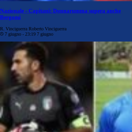
Nazionale - Capitani: Donnarumma supera anche
Bergomi
R. Vinciguerra
Roberto Vinciguerra
7 giugno - 23:19
7 giugno