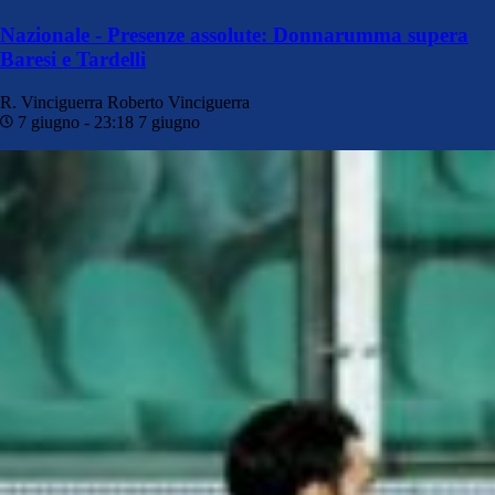
Nazionale - Presenze assolute: Donnarumma supera
Baresi e Tardelli
R. Vinciguerra
Roberto Vinciguerra
7 giugno - 23:18
7 giugno