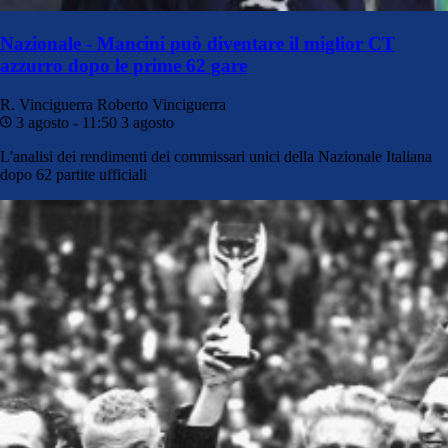
Nazionale - Mancini può diventare il miglior CT
azzurro dopo le prime 62 gare
R. Vinciguerra
Roberto Vinciguerra
3 agosto - 11:50
3 agosto
L'analisi dei rendimenti dei commissari unici della Nazionale Italiana
dopo 62 partite ufficiali