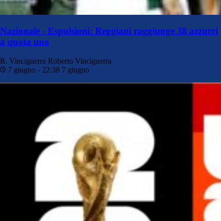
Nazionale - Espulsioni: Reggiani raggiunge 38 azzurri
a quota uno
R. Vinciguerra
Roberto Vinciguerra
7 giugno - 22:38
7 giugno