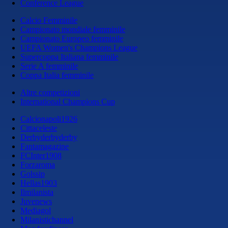
Conference League
Calcio Femminile
Campionato mondiale femminile
Campionato Europeo femminile
UEFA Women's Champions League
Supercoppa Italiana femminile
Serie A femminile
Coppa Italia femminile
Altre competizioni
International Champions Cup
Calcionapoli1926
Cittaceleste
Derbyderbyderby
Fantamagazine
FCInter1908
Forzaroma
Golssip
Hellas1903
Ilmilanista
Juvenews
Mediagol
Milanistichannel