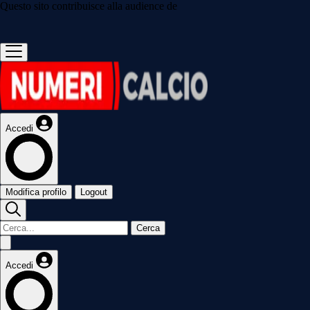
Questo sito contribuisce alla audience de
Accedi
Modifica profilo
Logout
Cerca
Accedi