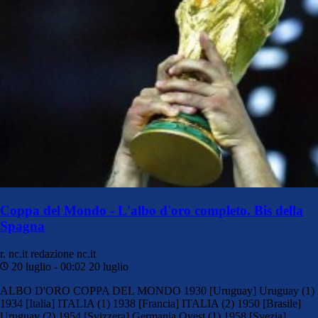
Coppa del Mondo - L'albo d'oro completo. Bis della
Spagna
r. nc.it
redazione nc.it
20 luglio - 00:02
20 luglio
ALBO D'ORO COPPA DEL MONDO 1930 [Uruguay] Uruguay (1)
1934 [Italia] ITALIA (1) 1938 [Francia] ITALIA (2) 1950 [Brasile]
Uruguay (2) 1954 [Svizzera] Germania Ovest (1) 1958 [Svezia]