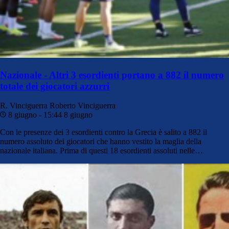
Nazionale - Altri 3 esordienti portano a 882 il numero
totale dei giocatori azzurri
R. Vinciguerra
Roberto Vinciguerra
8 giugno - 15:44
8 giugno
Con le presenze dei 3 esordienti contro la Grecia è salito a 882 il
numero assoluto dei giocatori che hanno vestito la maglia della
nazionale italiana. Prima di questi 18 esordienti assoluti nelle…