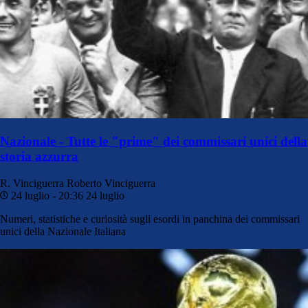
Nazionale - Tutte le "prime" dei commissari unici della
storia azzurra
R. Vinciguerra
Roberto Vinciguerra
24 luglio - 20:36
24 luglio
Numeri, statistiche e curiosità sugli esordi in panchina dei commissari
unici della Nazionale Italiana