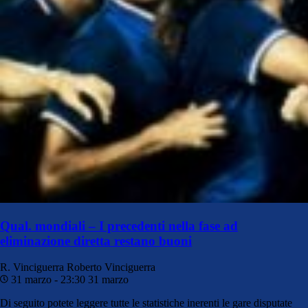
Qual. mondiali – I precedenti nella fase ad
eliminazione diretta restano buoni
R. Vinciguerra
Roberto Vinciguerra
31 marzo - 23:30
31 marzo
Di seguito potete leggere tutte le statistiche inerenti le gare disputate