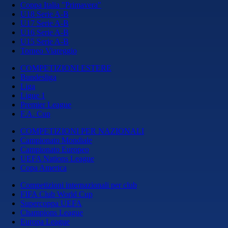
Coppa Italia "Primavera"
U18 Serie A-B
U17 Serie A-B
U16 Serie A-B
U15 Serie A-B
Torneo Viareggio
COMPETIZIONI ESTERE
Bundesliga
Liga
Ligue 1
Premier League
F.A. Cup
COMPETIZIONI PER NAZIONALI
Campionato Mondiale
Campionato Europeo
UEFA Nations League
Copa America
Competizioni internazionali per club
FIFA Club World Cup
Supercoppa UEFA
Champions League
Europa League