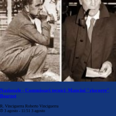
Nazionale - Commissari tecnici: Mancini "rincorre"
Bearzot
R. Vinciguerra
Roberto Vinciguerra
3 agosto - 11:51
3 agosto