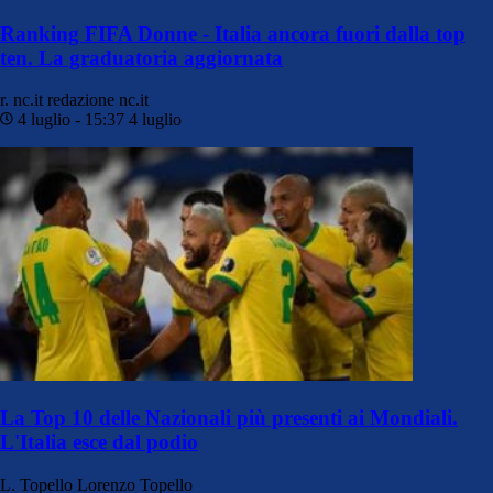
Ranking FIFA Donne - Italia ancora fuori dalla top
ten. La graduatoria aggiornata
r. nc.it
redazione nc.it
4 luglio - 15:37
4 luglio
La Top 10 delle Nazionali più presenti ai Mondiali.
L'Italia esce dal podio
L. Topello
Lorenzo Topello