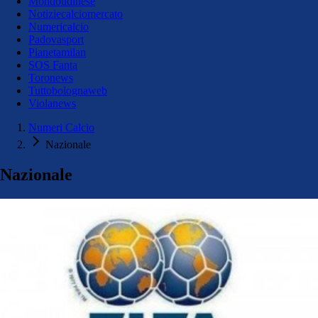
Mondoudinese
Notiziecalciomercato
Numericalcio
Padovasport
Pianetamilan
SOS Fanta
Toronews
Tuttobolognaweb
Violanews
Numeri Calcio
Nazionale
Nazionale