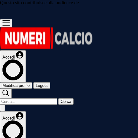
Questo sito contribuisce alla audience de
Accedi
Modifica profilo
Logout
Cerca
Accedi