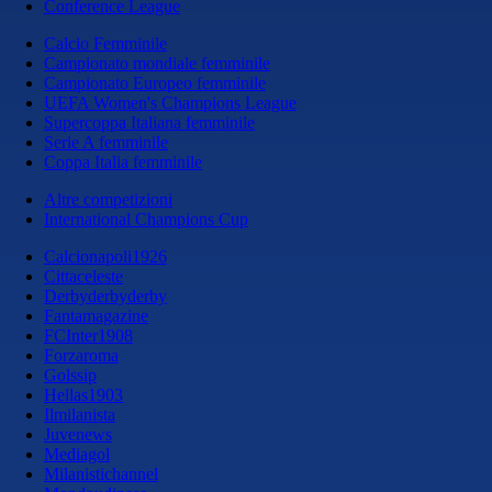
Conference League
Calcio Femminile
Campionato mondiale femminile
Campionato Europeo femminile
UEFA Women's Champions League
Supercoppa Italiana femminile
Serie A femminile
Coppa Italia femminile
Altre competizioni
International Champions Cup
Calcionapoli1926
Cittaceleste
Derbyderbyderby
Fantamagazine
FCInter1908
Forzaroma
Golssip
Hellas1903
Ilmilanista
Juvenews
Mediagol
Milanistichannel