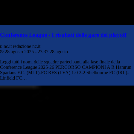
Conference League - I risultati delle gare del playoff
r. nc.it
redazione nc.it
28 agosto 2025 - 23:37
28 agosto
Leggi tutti i nomi delle squadre partecipanti alla fase finale della
Conference League 2025-26 PERCORSO CAMPIONI A R Hamrun
Spartans F.C. (MLT)-FC RFS (LVA) 1-0 2-2 Shelbourne FC (IRL)-
Linfield FC…