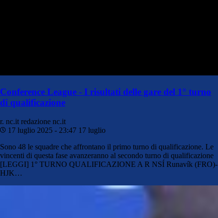
Conference League - I risultati delle gare del 1° turno
di qualificazione
r. nc.it
redazione nc.it
17 luglio 2025 - 23:47
17 luglio
Sono 48 le squadre che affrontano il primo turno di qualificazione. Le
vincenti di questa fase avanzeranno al secondo turno di qualificazione
[LEGGI] 1° TURNO QUALIFICAZIONE A R NSÍ Runavík (FRO)-
HJK…