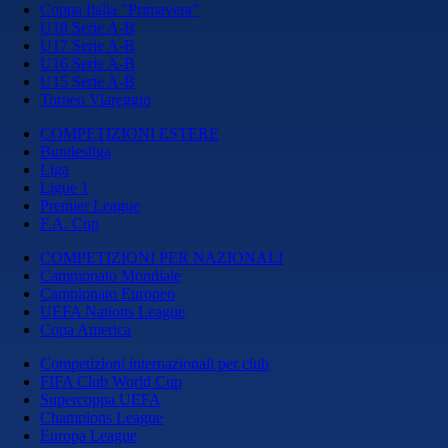
Coppa Italia "Primavera"
U18 Serie A-B
U17 Serie A-B
U16 Serie A-B
U15 Serie A-B
Torneo Viareggio
COMPETIZIONI ESTERE
Bundesliga
Liga
Ligue 1
Premier League
F.A. Cup
COMPETIZIONI PER NAZIONALI
Campionato Mondiale
Campionato Europeo
UEFA Nations League
Copa America
Competizioni internazionali per club
FIFA Club World Cup
Supercoppa UEFA
Champions League
Europa League