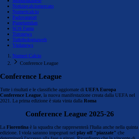
Mondoudinese
Notiziecalciomercato
Numericalcio
Padovasport
Pianetamilan
SOS Fanta
Toronews
Tuttobolognaweb
Violanews
Numeri Calcio
Conference League
Conference League
Tutte i risultati e le classifiche aggiornate di
UEFA Europa
Conference League
, la nuova manifestazione creata dalla UEFA nel
2021. La prima edizione è stata vinta dalla
Roma
Conference League 2025-26
La
Fiorentina
è la squadra che rappresenterà l'Italia anche nella quinta
edizione. I viola saranno impegnati nel
play off "piazzate"
che
determinerà l'accesso alla fase a gironi. Ricordiamo che la vincente di