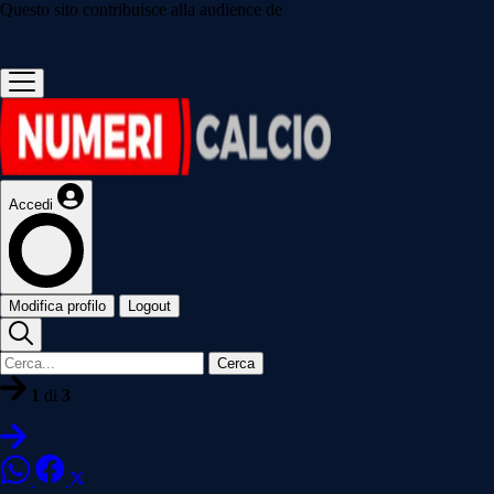
Questo sito contribuisce alla audience de
Accedi
Modifica profilo
Logout
Cerca
1
di
3