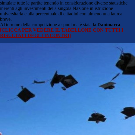
simulate tutte le partite tenendo in considerazione diverse statistiche
inerenti agli investimenti della singola Nazione in istruzione
universitaria e alla percentuale di cittadini con almeno una laurea
breve.
Al termine della competizione a spuntarla è stata la
Danimarca
.
[CLICCA PER VEDERE IL TABELLONE CON TUTTI I
RISULTATI DEGLI INCONTRI]