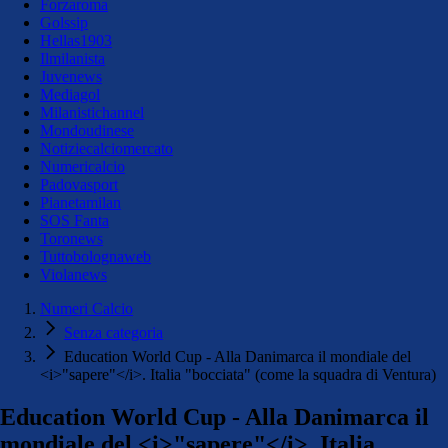
Forzaroma
Golssip
Hellas1903
Ilmilanista
Juvenews
Mediagol
Milanistichannel
Mondoudinese
Notiziecalciomercato
Numericalcio
Padovasport
Pianetamilan
SOS Fanta
Toronews
Tuttobolognaweb
Violanews
Numeri Calcio
Senza categoria
Education World Cup - Alla Danimarca il mondiale del
<i>"sapere"</i>. Italia "bocciata" (come la squadra di Ventura)
Education World Cup - Alla Danimarca il
mondiale del <i>"sapere"</i>. Italia