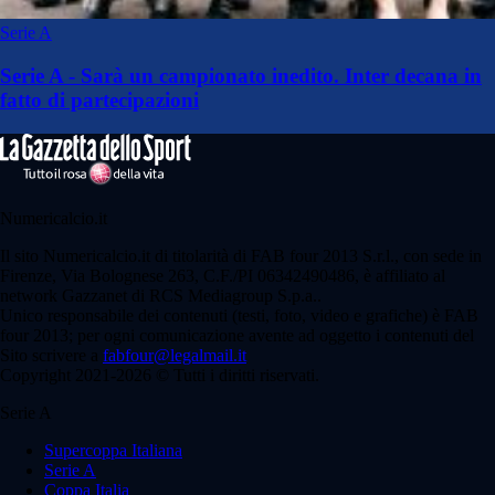
Serie A
Serie A - Sarà un campionato inedito. Inter decana in
fatto di partecipazioni
Numericalcio.it
Il sito Numericalcio.it di titolarità di FAB four 2013 S.r.l., con sede in
Firenze, Via Bolognese 263, C.F./PI 06342490486, è affiliato al
network Gazzanet di RCS Mediagroup S.p.a..
Unico responsabile dei contenuti (testi, foto, video e grafiche) è FAB
four 2013; per ogni comunicazione avente ad oggetto i contenuti del
Sito scrivere a
fabfour@legalmail.it
Copyright 2021-2026 © Tutti i diritti riservati.
Serie A
Supercoppa Italiana
Serie A
Coppa Italia