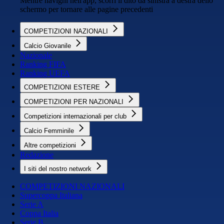
Mentre navighi nell'app, scorri il dito da sinistra a destra dello
schermo per tornare alle pagine precedenti
COMPETIZIONI NAZIONALI
Calcio Giovanile
Nazionale
Ranking FIFA
Ranking UEFA
COMPETIZIONI ESTERE
COMPETIZIONI PER NAZIONALI
Competizioni internazionali per club
Calcio Femminile
Altre competizioni
Redazione
I siti del nostro network
COMPETIZIONI NAZIONALI
Supercoppa Italiana
Serie A
Coppa Italia
Serie B