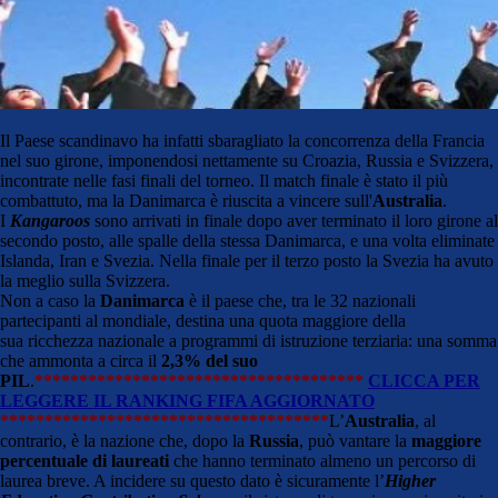
Il Paese scandinavo ha infatti sbaragliato la concorrenza della Francia
nel suo girone, imponendosi nettamente su Croazia, Russia e Svizzera,
incontrate nelle fasi finali del torneo. Il match finale è stato il più
combattuto, ma la Danimarca è riuscita a vincere sull'
Australia
.
I
Kangaroos
sono arrivati in finale dopo aver terminato il loro girone al
secondo posto, alle spalle della stessa Danimarca, e una volta eliminate
Islanda, Iran e Svezia. Nella finale per il terzo posto la Svezia ha avuto
la meglio sulla Svizzera.
Non a caso la
Danimarca
è il paese che, tra le 32 nazionali
partecipanti al mondiale, destina una quota maggiore della
sua ricchezza nazionale a programmi di istruzione terziaria: una somma
che ammonta a circa il
2,3% del suo
PIL
.
*************************************
CLICCA PER
LEGGERE IL RANKING FIFA AGGIORNATO
*************************************
L’
Australia
, al
contrario, è la nazione che, dopo la
Russia
, può vantare la
maggiore
percentuale di laureati
che hanno terminato almeno un percorso di
laurea breve. A incidere su questo dato è sicuramente l’
Higher