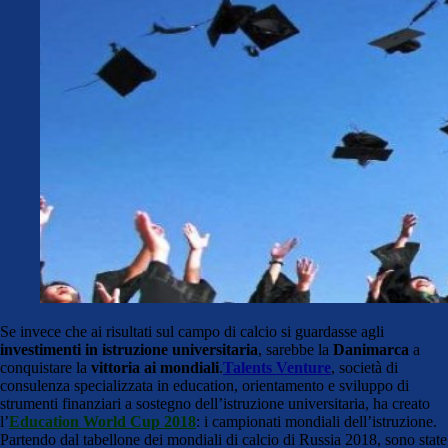
Se invece che ai risultati sul campo di calcio si guardasse agli
investimenti in istruzione universitaria
, sarebbe la
Danimarca
a
conquistare la
vittoria ai mondiali
.
Talents Venture
, società di
consulenza specializzata in education, orientamento e sviluppo di
strumenti finanziari a sostegno dell’istruzione universitaria, ha creato
l’
Education World Cup 2018
: i campionati mondiali dell’istruzione.
Partendo dal tabellone dei mondiali di calcio di Russia 2018, sono state