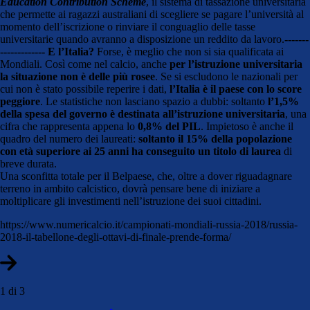
Education Contribution Scheme
, il sistema di tassazione universitaria
che permette ai ragazzi australiani di scegliere se pagare l’università al
momento dell’iscrizione o rinviare il conguaglio delle tasse
universitarie quando avranno a disposizione un reddito da lavoro.
-------
------------- E l’Italia?
Forse, è meglio che non si sia qualificata ai
Mondiali. Così come nel calcio, anche
per l’istruzione universitaria
la situazione non è delle più rosee
. Se si escludono le nazionali per
cui non è stato possibile reperire i dati,
l’Italia è il paese con lo score
peggiore
. Le statistiche non lasciano spazio a dubbi: soltanto
l’1,5%
della spesa del governo è destinata all’istruzione universitaria
, una
cifra che rappresenta appena lo
0,8% del PIL
. Impietoso è anche il
quadro del numero dei laureati:
soltanto il 15% della popolazione
con età superiore ai 25 anni ha conseguito un titolo di laurea
di
breve durata.
Una sconfitta totale per il Belpaese, che, oltre a dover riguadagnare
terreno in ambito calcistico, dovrà pensare bene di iniziare a
moltiplicare gli investimenti nell’istruzione dei suoi cittadini.
https://www.numericalcio.it/campionati-mondiali-russia-2018/russia-
2018-il-tabellone-degli-ottavi-di-finale-prende-forma/
1 di 3