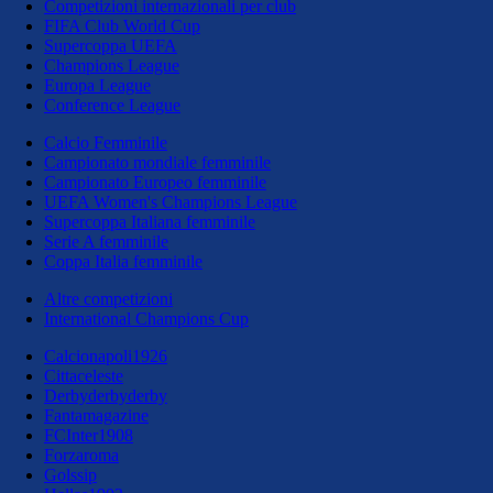
Competizioni internazionali per club
FIFA Club World Cup
Supercoppa UEFA
Champions League
Europa League
Conference League
Calcio Femminile
Campionato mondiale femminile
Campionato Europeo femminile
UEFA Women's Champions League
Supercoppa Italiana femminile
Serie A femminile
Coppa Italia femminile
Altre competizioni
International Champions Cup
Calcionapoli1926
Cittaceleste
Derbyderbyderby
Fantamagazine
FCInter1908
Forzaroma
Golssip