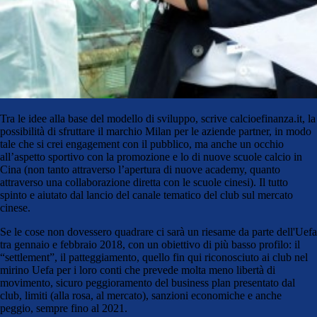
Tra le idee alla base del modello di sviluppo, scrive calcioefinanza.it, la
possibilità di sfruttare il marchio Milan per le aziende partner, in modo
tale che si crei engagement con il pubblico, ma anche un occhio
all’aspetto sportivo con la promozione e lo di nuove scuole calcio in
Cina (non tanto attraverso l’apertura di nuove academy, quanto
attraverso una collaborazione diretta con le scuole cinesi). Il tutto
spinto e aiutato dal lancio del canale tematico del club sul mercato
cinese.
Se le cose non dovessero quadrare ci sarà un riesame da parte dell'Uefa
tra gennaio e febbraio 2018, con un obiettivo di più basso profilo: il
“settlement”, il patteggiamento, quello fin qui riconosciuto ai club nel
mirino Uefa per i loro conti che prevede molta meno libertà di
movimento, sicuro peggioramento del business plan presentato dal
club, limiti (alla rosa, al mercato), sanzioni economiche e anche
peggio, sempre fino al 2021.