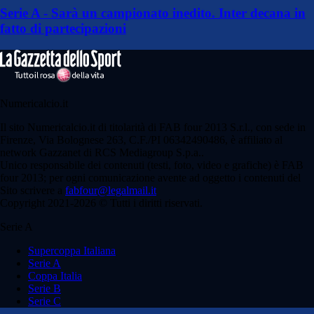
Serie A - Sarà un campionato inedito. Inter decana in
fatto di partecipazioni
Numericalcio.it
Il sito Numericalcio.it di titolarità di FAB four 2013 S.r.l., con sede in
Firenze, Via Bolognese 263, C.F./PI 06342490486, è affiliato al
network Gazzanet di RCS Mediagroup S.p.a..
Unico responsabile dei contenuti (testi, foto, video e grafiche) è FAB
four 2013; per ogni comunicazione avente ad oggetto i contenuti del
Sito scrivere a
fabfour@legalmail.it
Copyright 2021-2026 © Tutti i diritti riservati.
Serie A
Supercoppa Italiana
Serie A
Coppa Italia
Serie B
Serie C