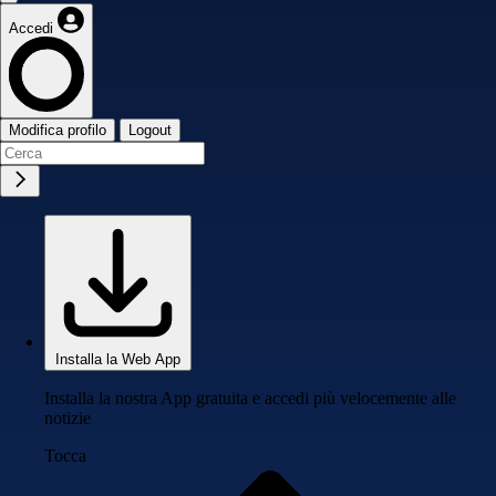
Accedi
Modifica profilo
Logout
Installa la Web App
Installa la nostra App gratuita e accedi più velocemente alle
notizie
Tocca