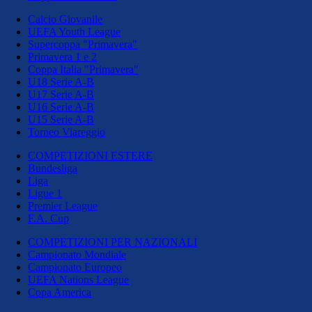
Calcio Giovanile
UEFA Youth League
Supercoppa "Primavera"
Primavera 1 e 2
Coppa Italia "Primavera"
U18 Serie A-B
U17 Serie A-B
U16 Serie A-B
U15 Serie A-B
Torneo Viareggio
COMPETIZIONI ESTERE
Bundesliga
Liga
Ligue 1
Premier League
F.A. Cup
COMPETIZIONI PER NAZIONALI
Campionato Mondiale
Campionato Europeo
UEFA Nations League
Copa America