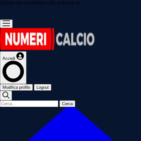
Questo sito contribuisce alla audience de
Accedi
Modifica profilo
Logout
Cerca