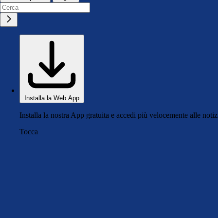
Installa la Web App
Installa la nostra App gratuita e accedi più velocemente alle notiz
Tocca