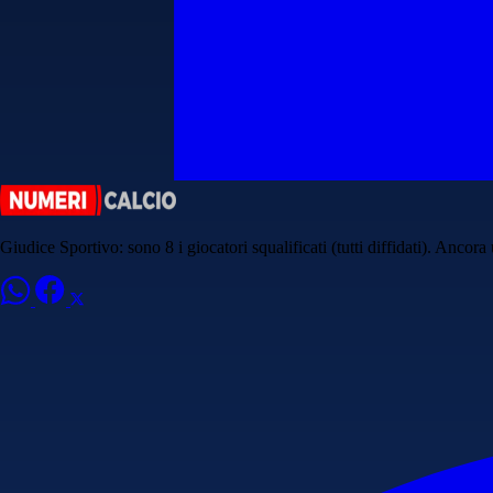
Giudice Sportivo: sono 8 i giocatori squalificati (tutti diffidati). Anco