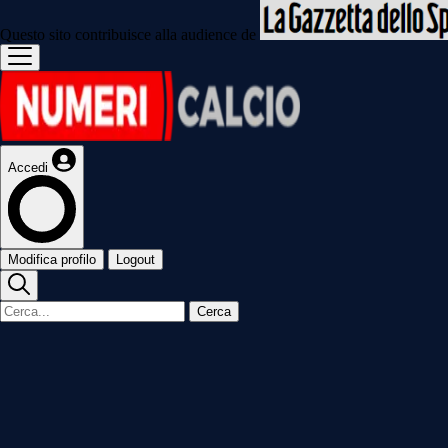
Questo sito contribuisce alla audience de
Accedi
Modifica profilo
Logout
Cerca