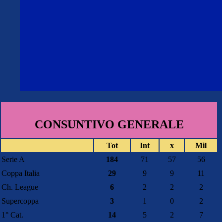
CONSUNTIVO GENERALE
Tot
Int
x
Mil
Serie A
184
71
57
56
Coppa Italia
29
9
9
11
Ch. League
6
2
2
2
Supercoppa
3
1
0
2
1° Cat.
14
5
2
7