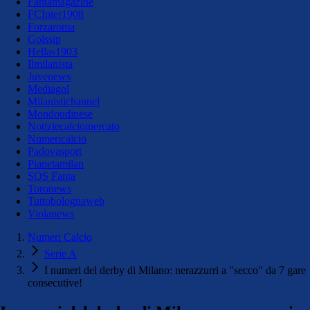
Fantamagazine
FCInter1908
Forzaroma
Golssip
Hellas1903
Ilmilanista
Juvenews
Mediagol
Milanistichannel
Mondoudinese
Notiziecalciomercato
Numericalcio
Padovasport
Pianetamilan
SOS Fanta
Toronews
Tuttobolognaweb
Violanews
Numeri Calcio
Serie A
I numeri del derby di Milano: nerazzurri a "secco" da 7 gare
consecutive!