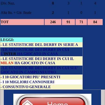
Div. Naz.
8
3
1
4
Alta Ita. + Gir. finale
2
1
0
1
TOT
246
91
71
84
LEGGI:
-
LE STATISTICHE DEL DERBY IN SERIE A
-
LE STATISTICHE DEI DERBY IN CUI
L'
INTER
HA GIOCATO IN CASA
-
LE STATISTICHE DEI DERBY IN CUI IL
MILAN
HA GIOCATO IN CASA
-
LE STATISTICHE DEI DERBY IN CUI SI E'
GIOCATO IN CAMPO NEUTRO
-
I 10 GIOCATORI PIU' PRESENTI
-
I 10 MIGLIORI CANNONIERI
-
CONSUNTIVO GENERALE