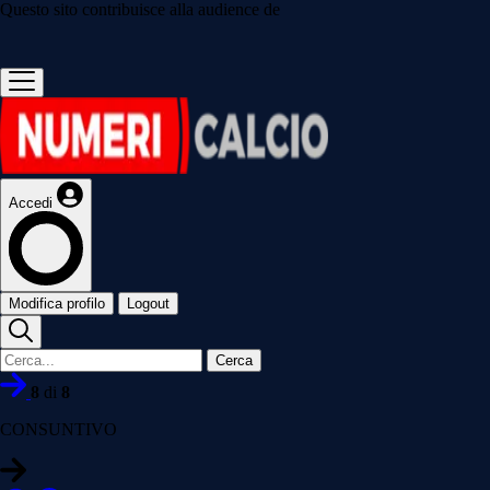
Questo sito contribuisce alla audience de
Accedi
Modifica profilo
Logout
Cerca
8
di
8
CONSUNTIVO