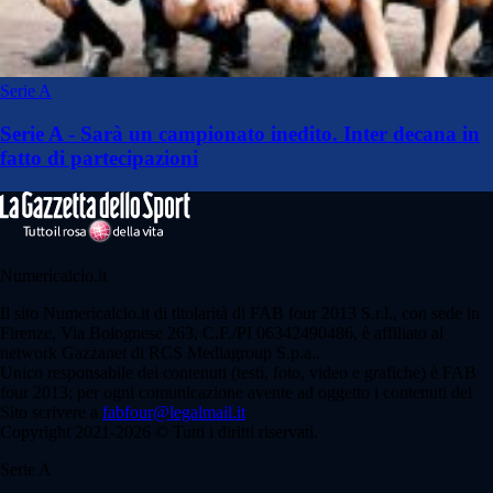
Serie A
Serie A - Sarà un campionato inedito. Inter decana in
fatto di partecipazioni
Numericalcio.it
Il sito Numericalcio.it di titolarità di FAB four 2013 S.r.l., con sede in
Firenze, Via Bolognese 263, C.F./PI 06342490486, è affiliato al
network Gazzanet di RCS Mediagroup S.p.a..
Unico responsabile dei contenuti (testi, foto, video e grafiche) è FAB
four 2013; per ogni comunicazione avente ad oggetto i contenuti del
Sito scrivere a
fabfour@legalmail.it
Copyright 2021-2026 © Tutti i diritti riservati.
Serie A