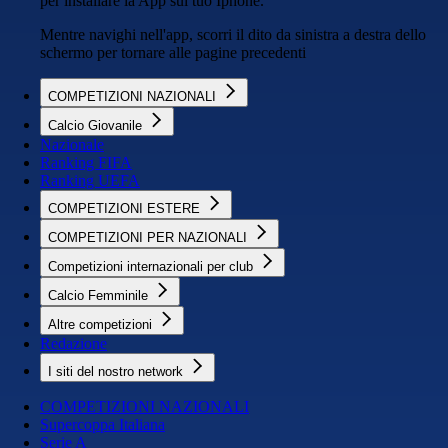
per installare la App sul tuo Iphone.
Mentre navighi nell'app, scorri il dito da sinistra a destra dello
schermo per tornare alle pagine precedenti
COMPETIZIONI NAZIONALI
Calcio Giovanile
Nazionale
Ranking FIFA
Ranking UEFA
COMPETIZIONI ESTERE
COMPETIZIONI PER NAZIONALI
Competizioni internazionali per club
Calcio Femminile
Altre competizioni
Redazione
I siti del nostro network
COMPETIZIONI NAZIONALI
Supercoppa Italiana
Serie A