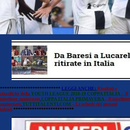
**************************
LEGGI ANCHE:
Risultati e
classifiche della
YOUTH LEAGUE 2018-19
COPPA ITALIA
– Il
tabellone aggiornato
COPPA ITALIA PRIMAVERA
- Il tabellone
aggiornato
TUTTITALENTI.COM
– Le schede dei giovani
talenti
**************************