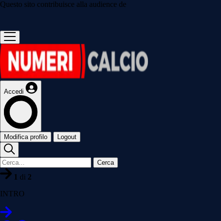
Questo sito contribuisce alla audience de
Accedi
Modifica profilo
Logout
Cerca
1
di
2
INTRO