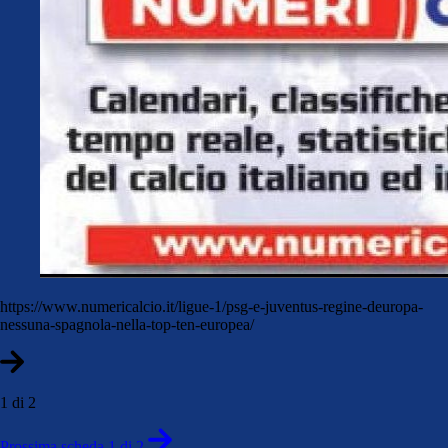
https://www.numericalcio.it/ligue-1/psg-e-juventus-regine-deuropa-
nessuna-spagnola-nella-top-ten-europea/
1 di 2
Prossima scheda 1 di 2