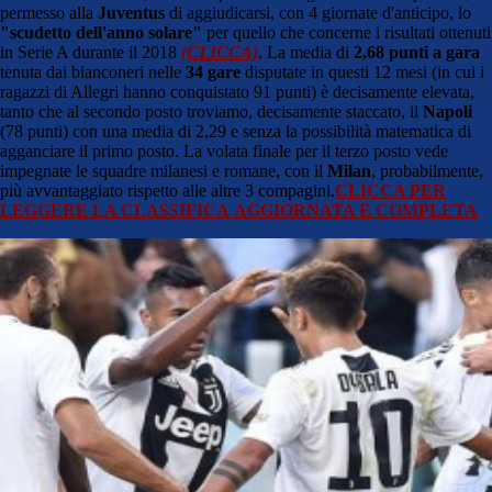
permesso alla
Juventus
di aggiudicarsi, con 4 giornate d'anticipo, lo
"scudetto dell'anno solare"
per quello che concerne i risultati ottenuti
in Serie A durante il 2018
(CLICCA)
. La media di
2,68 punti
a gara
tenuta dai bianconeri nelle
34 gare
disputate in questi 12 mesi (in cui i
ragazzi di Allegri hanno conquistato 91 punti) è decisamente elevata,
tanto che al secondo posto troviamo, decisamente staccato, il
Napoli
(78 punti) con una media di 2,29 e senza la possibilità matematica di
agganciare il primo posto. La volata finale per il terzo posto vede
impegnate le squadre milanesi e romane, con il
Milan
, probabilmente,
più avvantaggiato rispetto alle altre 3 compagini.
CLICCA PER
LEGGERE LA CLASSIFICA AGGIORNATA E COMPLETA