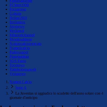
Fantamagazine
FCInter1908
Forzaroma
Golssip
Hellas1903
Ilmilanista
Juvenews
Mediagol
Milanistichannel
Mondoudinese
Notiziecalciomercato
Numericalcio
Padovasport
Pianetamilan
SOS Fanta
Toronews
Tuttobolognaweb
Violanews
Numeri Calcio
Serie A
La Juventus si aggiudica lo scudetto dell'anno solare con 4
giornate d'anticipo