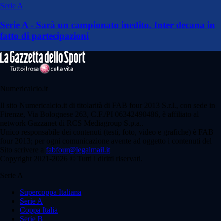
Serie A
Serie A - Sarà un campionato inedito. Inter decana in
fatto di partecipazioni
Numericalcio.it
Il sito Numericalcio.it di titolarità di FAB four 2013 S.r.l., con sede in
Firenze, Via Bolognese 263, C.F./PI 06342490486, è affiliato al
network Gazzanet di RCS Mediagroup S.p.a..
Unico responsabile dei contenuti (testi, foto, video e grafiche) è FAB
four 2013; per ogni comunicazione avente ad oggetto i contenuti del
Sito scrivere a
fabfour@legalmail.it
Copyright 2021-2026 © Tutti i diritti riservati.
Serie A
Supercoppa Italiana
Serie A
Coppa Italia
Serie B