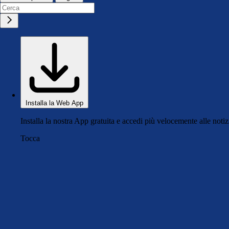
Installa la Web App
Installa la nostra App gratuita e accedi più velocemente alle notiz
Tocca