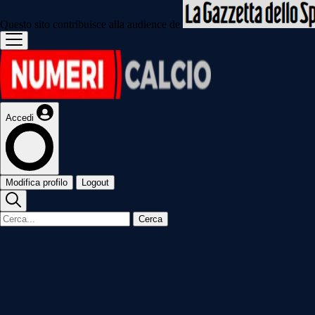
Questo sito contribuisce alla audience de
Accedi
Modifica profilo
Logout
Cerca