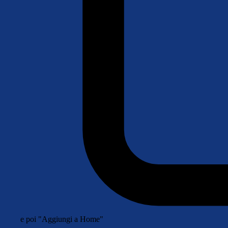
e poi "Aggiungi a Home"