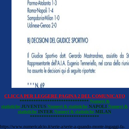
CLICCA PER LEGGERE PAGINA 2 DEL COMUNICATO
******************************
Numeri &
statistiche
JUVENTUS
Numeri & statistiche
NAPOLI
Numeri &
statistiche
INTER
Numeri & statistiche
MILAN
******************************
https://www.numericalcio.it/serie-a/serie-a-quando-monte-ingaggi-fa-