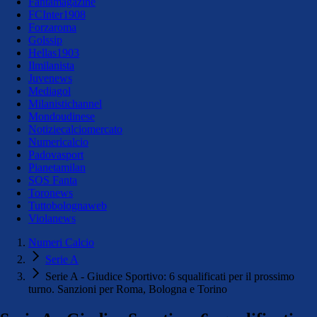
Fantamagazine
FCInter1908
Forzaroma
Golssip
Hellas1903
Ilmilanista
Juvenews
Mediagol
Milanistichannel
Mondoudinese
Notiziecalciomercato
Numericalcio
Padovasport
Pianetamilan
SOS Fanta
Toronews
Tuttobolognaweb
Violanews
Numeri Calcio
Serie A
Serie A - Giudice Sportivo: 6 squalificati per il prossimo
turno. Sanzioni per Roma, Bologna e Torino