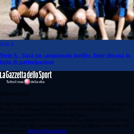
Serie A
Serie A - Sarà un campionato inedito. Inter decana in
fatto di partecipazioni
Numericalcio.it
Il sito Numericalcio.it di titolarità di FAB four 2013 S.r.l., con sede in
Firenze, Via Bolognese 263, C.F./PI 06342490486, è affiliato al
network Gazzanet di RCS Mediagroup S.p.a..
Unico responsabile dei contenuti (testi, foto, video e grafiche) è FAB
four 2013; per ogni comunicazione avente ad oggetto i contenuti del
Sito scrivere a
fabfour@legalmail.it