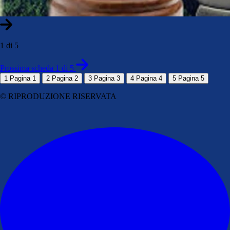
1 di 5
Prossima scheda 1 di 5
1
Pagina 1
2
Pagina 2
3
Pagina 3
4
Pagina 4
5
Pagina 5
© RIPRODUZIONE RISERVATA