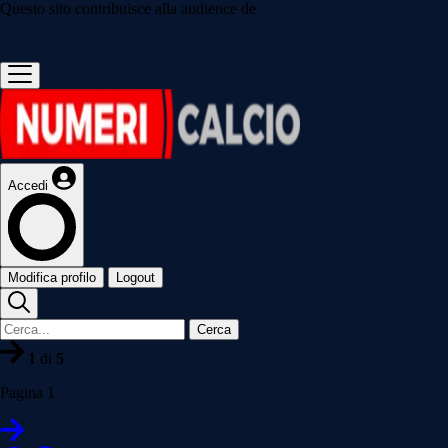
Questo sito contribuisce alla audience de
Accedi
Modifica profilo
Logout
Cerca
1
di
5
Pagina 1