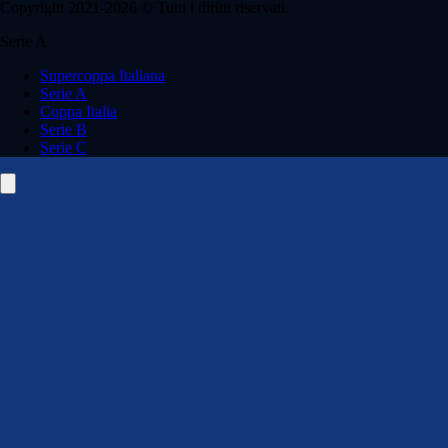
Copyright 2021-2026 © Tutti i diritti riservati.
Serie A
Supercoppa Italiana
Serie A
Coppa Italia
Serie B
Serie C