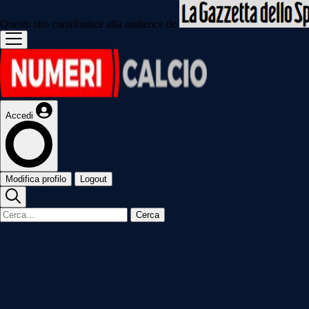
Questo sito contribuisce alla audience de
Accedi
Modifica profilo
Logout
Cerca