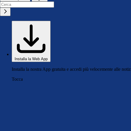
Installa la Web App
Installa la nostra App gratuita e accedi più velocemente alle notiz
Tocca