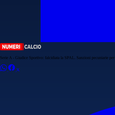
Serie A - Giudice Sportivo: falcidiata la SPAL. Sanzioni pecuniarie pe