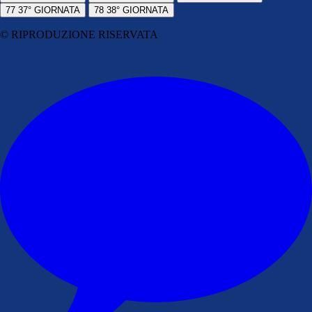
77
37° GIORNATA
78
38° GIORNATA
© RIPRODUZIONE RISERVATA