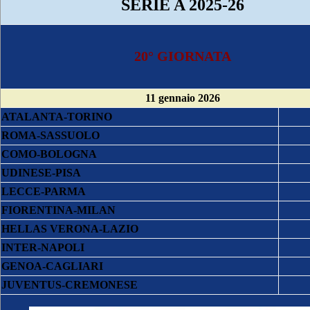
SERIE A 2025-26
20° GIORNATA
11 gennaio 2026
ATALANTA-TORINO
ROMA-SASSUOLO
COMO-BOLOGNA
UDINESE-PISA
LECCE-PARMA
FIORENTINA-MILAN
HELLAS VERONA-LAZIO
INTER-NAPOLI
GENOA-CAGLIARI
JUVENTUS-CREMONESE