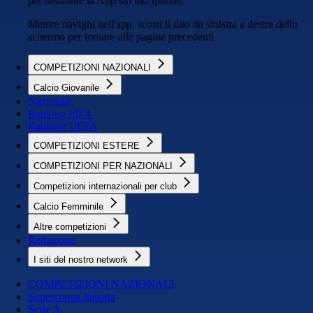
per installare la App sul tuo Iphone.
Mentre navighi nell'app, scorri il dito da sinistra a destra dello
schermo per tornare alle pagine precedenti
COMPETIZIONI NAZIONALI
Calcio Giovanile
Nazionale
Ranking FIFA
Ranking UEFA
COMPETIZIONI ESTERE
COMPETIZIONI PER NAZIONALI
Competizioni internazionali per club
Calcio Femminile
Altre competizioni
Redazione
I siti del nostro network
COMPETIZIONI NAZIONALI
Supercoppa Italiana
Serie A