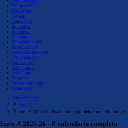
Fantamagazine
FCInter1908
Forzaroma
Golssip
Hellas1903
Ilmilanista
Juvenews
Mediagol
Milanistichannel
Mondoudinese
Notiziecalciomercato
Numericalcio
Padovasport
Pianetamilan
SOS Fanta
Toronews
Tuttobolognaweb
Violanews
Numeri Calcio
Serie A
Serie A 2025-26 - Il calendario completo con le 38 giornate
Serie A 2025-26 - Il calendario completo