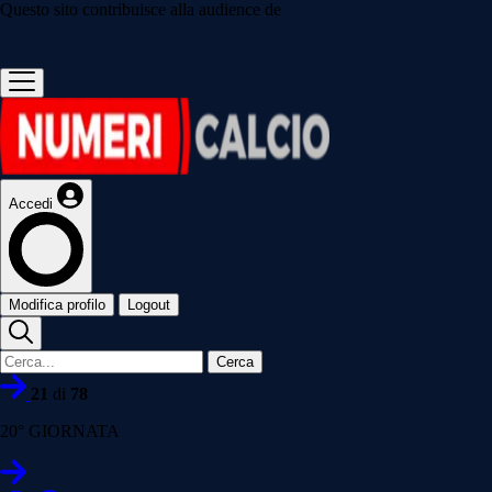
Questo sito contribuisce alla audience de
Accedi
Modifica profilo
Logout
Cerca
21
di
78
20° GIORNATA