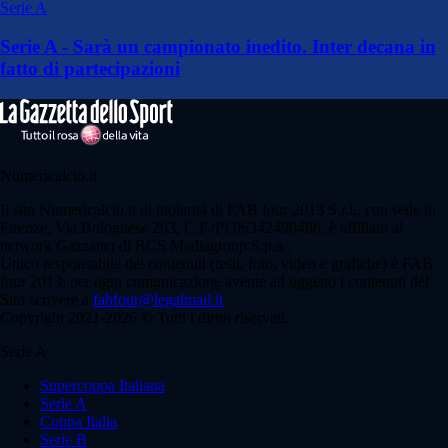
Serie A
Serie A - Sarà un campionato inedito. Inter decana in
fatto di partecipazioni
Numericalcio.it
Il sito Numericalcio.it di titolarità di FAB four 2013 S.r.l., con sede in
Firenze, Via Bolognese 263, C.F./PI 06342490486, è affiliato al
network Gazzanet di RCS Mediagroup S.p.a..
Unico responsabile dei contenuti (testi, foto, video e grafiche) è FAB
four 2013; per ogni comunicazione avente ad oggetto i contenuti del
Sito scrivere a
fabfour@legalmail.it
Copyright 2021-2026 © Tutti i diritti riservati.
Serie A
Supercoppa Italiana
Serie A
Coppa Italia
Serie B