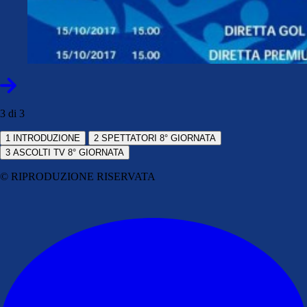
3 di 3
1
INTRODUZIONE
2
SPETTATORI 8° GIORNATA
3
ASCOLTI TV 8° GIORNATA
© RIPRODUZIONE RISERVATA