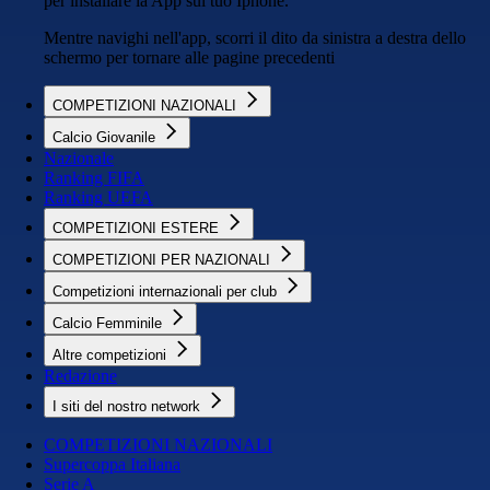
per installare la App sul tuo Iphone.
Mentre navighi nell'app, scorri il dito da sinistra a destra dello
schermo per tornare alle pagine precedenti
COMPETIZIONI NAZIONALI
Calcio Giovanile
Nazionale
Ranking FIFA
Ranking UEFA
COMPETIZIONI ESTERE
COMPETIZIONI PER NAZIONALI
Competizioni internazionali per club
Calcio Femminile
Altre competizioni
Redazione
I siti del nostro network
COMPETIZIONI NAZIONALI
Supercoppa Italiana
Serie A