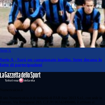
Serie A
Serie A - Sarà un campionato inedito. Inter decana in
fatto di partecipazioni
Numericalcio.it
Il sito Numericalcio.it di titolarità di FAB four 2013 S.r.l., con sede in
Firenze, Via Bolognese 263, C.F./PI 06342490486, è affiliato al