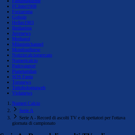
Fantamagazine
FCInter1908
Forzaroma
Golssip
Hellas1903
Ilmilanista
Juvenews
Mediagol
Milanistichannel
Mondoudinese
Notiziecalciomercato
Numericalcio
Padovasport
Pianetamilan
SOS Fanta
Toronews
Tuttobolognaweb
Violanews
Numeri Calcio
Serie A
Serie A - Record di ascolti TV e di spettatori per l'ottava
giornata di campionato