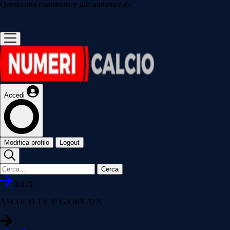
Questo sito contribuisce alla audience de
Accedi
Modifica profilo
Logout
Cerca
3
di
3
ASCOLTI TV 8° GIORNATA