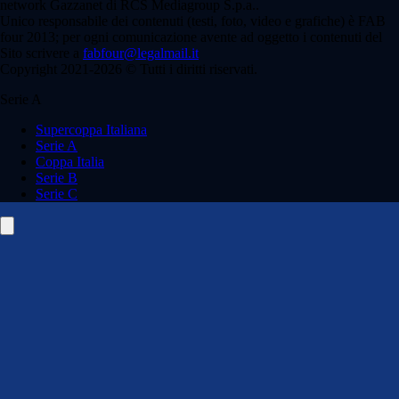
network Gazzanet di RCS Mediagroup S.p.a..
Unico responsabile dei contenuti (testi, foto, video e grafiche) è FAB
four 2013; per ogni comunicazione avente ad oggetto i contenuti del
Sito scrivere a
fabfour@legalmail.it
Copyright 2021-2026 © Tutti i diritti riservati.
Serie A
Supercoppa Italiana
Serie A
Coppa Italia
Serie B
Serie C