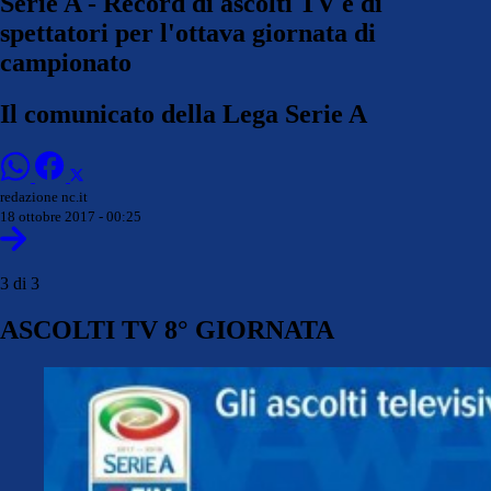
Serie A - Record di ascolti TV e di
spettatori per l'ottava giornata di
campionato
Il comunicato della Lega Serie A
redazione nc.it
18 ottobre 2017 - 00:25
3 di 3
ASCOLTI TV 8° GIORNATA