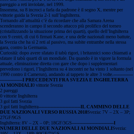
pareggio a reti inviolate, nel 1999.
Insomma, su 8 incroci a farla da padrone è il segno X, mentre per
vittorie guida la Svezia 2-1 sull’Inghilterra.
Tornando all’attualità c’è da ricordare che alla Samara Arena
scenderanno in campo il secondo attacco più prolifico del torneo
(cristallizzando la situazione prima dei quarti), quello dell’Inghilterra
con 9 centri, di cui 6 firmati Kane, e una delle nazionali meno battute,
la Svezia che ha sì 2 reti al passivo, ma subite entrambe nella stessa
gara, contro la Germania.
Curiosità: dopo avere sfatato il tabù rigori, i britannici sono chiamati a
sfatare il tabù quarti di un mondiale. Da quando è in vigore la formula
attuale, eliminazione diretta con gare che dopo i supplementari
prevedono i rigori, l’Inghilterra su 4 incontri ne ha vinto 1 soltanto (nel
1990 contro il Camerun), andando al tappeto le altre 3 volte.
-------------
---------------
I PRECEDENTI FRA SVEZIA E INGHILTERRA
AI MONDIALI
0 vittorie Svezia
2 pareggi
0 vittorie Inghilterra
3 gol fatti Svezia
3 gol fatti Inghilterra
----------------------------
IL CAMMINO DELLE
DUE NAZIONALI VERSO RUSSIA 2018
Svezia: 7V – 2X – 3P;
27GF/9GS
Inghilterra: 8V – 2X – 0P; 18GF/3GS
----------------------------
I
NUMERI DELLE DUE NAZIONALI AI MONDIALI
Svezia:
19V – 13X – 18P; 80GF/71GS