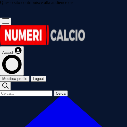
Questo sito contribuisce alla audience de
Accedi
Modifica profilo
Logout
Cerca