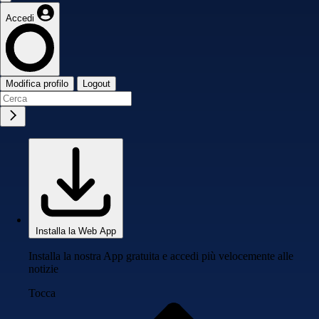
Accedi
Modifica profilo
Logout
Installa la Web App
Installa la nostra App gratuita e accedi più velocemente alle
notizie
Tocca