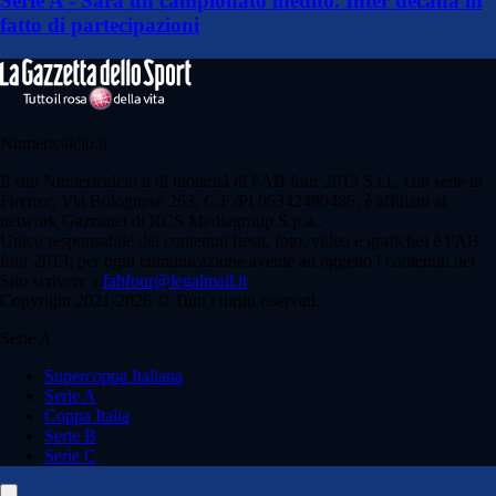
Serie A - Sarà un campionato inedito. Inter decana in
fatto di partecipazioni
Numericalcio.it
Il sito Numericalcio.it di titolarità di FAB four 2013 S.r.l., con sede in
Firenze, Via Bolognese 263, C.F./PI 06342490486, è affiliato al
network Gazzanet di RCS Mediagroup S.p.a..
Unico responsabile dei contenuti (testi, foto, video e grafiche) è FAB
four 2013; per ogni comunicazione avente ad oggetto i contenuti del
Sito scrivere a
fabfour@legalmail.it
Copyright 2021-2026 © Tutti i diritti riservati.
Serie A
Supercoppa Italiana
Serie A
Coppa Italia
Serie B
Serie C