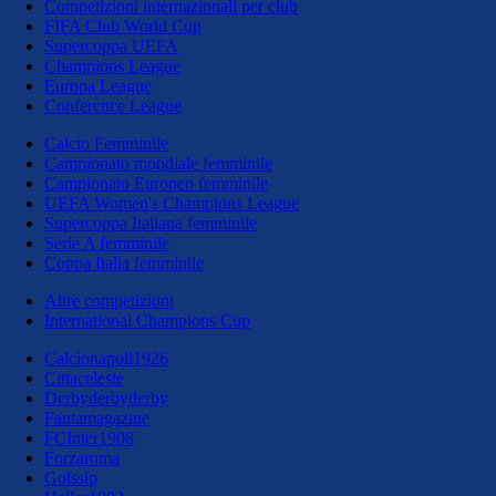
Competizioni internazionali per club
FIFA Club World Cup
Supercoppa UEFA
Champions League
Europa League
Conference League
Calcio Femminile
Campionato mondiale femminile
Campionato Europeo femminile
UEFA Women's Champions League
Supercoppa Italiana femminile
Serie A femminile
Coppa Italia femminile
Altre competizioni
International Champions Cup
Calcionapoli1926
Cittaceleste
Derbyderbyderby
Fantamagazine
FCInter1908
Forzaroma
Golssip