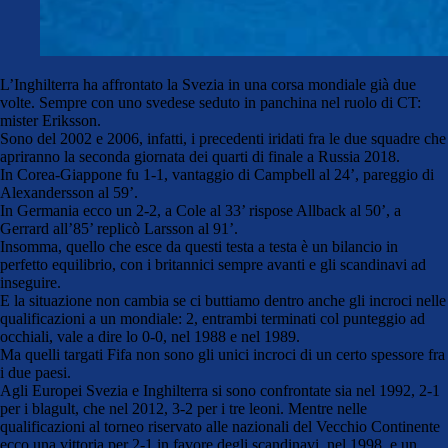
L’Inghilterra ha affrontato la Svezia in una corsa mondiale già due
volte. Sempre con uno svedese seduto in panchina nel ruolo di CT:
mister Eriksson.
Sono del 2002 e 2006, infatti, i precedenti iridati fra le due squadre che
apriranno la seconda giornata dei quarti di finale a Russia 2018.
In Corea-Giappone fu 1-1, vantaggio di Campbell al 24’, pareggio di
Alexandersson al 59’.
In Germania ecco un 2-2, a Cole al 33’ rispose Allback al 50’, a
Gerrard all’85’ replicò Larsson al 91’.
Insomma, quello che esce da questi testa a testa è un bilancio in
perfetto equilibrio, con i britannici sempre avanti e gli scandinavi ad
inseguire.
E la situazione non cambia se ci buttiamo dentro anche gli incroci nelle
qualificazioni a un mondiale: 2, entrambi terminati col punteggio ad
occhiali, vale a dire lo 0-0, nel 1988 e nel 1989.
Ma quelli targati Fifa non sono gli unici incroci di un certo spessore fra
i due paesi.
Agli Europei Svezia e Inghilterra si sono confrontate sia nel 1992, 2-1
per i blagult, che nel 2012, 3-2 per i tre leoni. Mentre nelle
qualificazioni al torneo riservato alle nazionali del Vecchio Continente
ecco una vittoria per 2-1 in favore degli scandinavi, nel 1998, e un