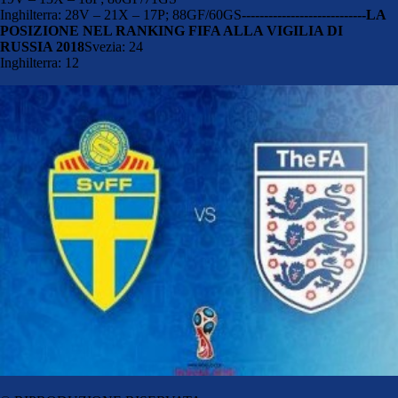
Inghilterra: 28V – 21X – 17P; 88GF/60GS
----------------------------
LA
POSIZIONE NEL RANKING FIFA ALLA VIGILIA DI
RUSSIA 2018
Svezia: 24
Inghilterra: 12