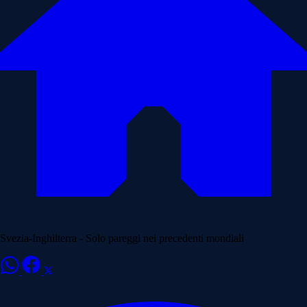
Svezia-Inghilterra - Solo pareggi nei precedenti mondiali