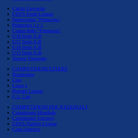
Calcio Giovanile
UEFA Youth League
Supercoppa "Primavera"
Primavera 1 e 2
Coppa Italia "Primavera"
U18 Serie A-B
U17 Serie A-B
U16 Serie A-B
U15 Serie A-B
Torneo Viareggio
COMPETIZIONI ESTERE
Bundesliga
Liga
Ligue 1
Premier League
F.A. Cup
COMPETIZIONI PER NAZIONALI
Campionato Mondiale
Campionato Europeo
UEFA Nations League
Copa America