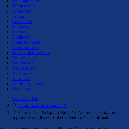
Fantamagazine
FCInter1908
Forzaroma
Golssip
Hellas1903
Ilmilanista
Juvenews
Mediagol
Milanistichannel
Mondoudinese
Notiziecalciomercato
Numericalcio
Padovasport
Pianetamilan
SOS Fanta
Toronews
Tuttobolognaweb
Violanews
Numeri Calcio
Campionato Europeo U19
Euro U19 - Portogallo-Italia 2-3. Vittoria sofferta, ma
importante, degli azzurrini che "vedono" la semifinale