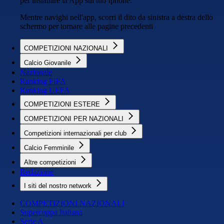
per installare la App sul tuo Iphone.
Mentre navighi nell'app, scorri il dito da sinistra a destra dello
schermo per tornare alle pagine precedenti
COMPETIZIONI NAZIONALI
Calcio Giovanile
Nazionale
Ranking FIFA
Ranking UEFA
COMPETIZIONI ESTERE
COMPETIZIONI PER NAZIONALI
Competizioni internazionali per club
Calcio Femminile
Altre competizioni
Redazione
I siti del nostro network
COMPETIZIONI NAZIONALI
Supercoppa Italiana
Serie A