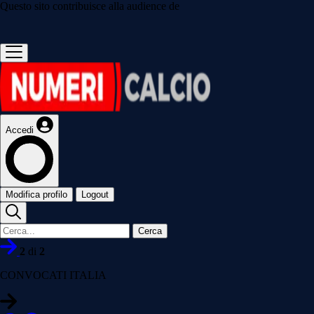
Questo sito contribuisce alla audience de
Accedi
Modifica profilo
Logout
Cerca
2
di
2
CONVOCATI ITALIA