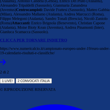
(Atalanta), Antonio Candela (Genoa), Enrico Del Prato (Atalanta),
Alessandro Tripaldelli (Sassuolo), Gianmaria Zanandrea
(Juventus)
Centrocampisti:
Davide Frattesi (Sassuolo), Matteo Gabbia
(Milan), Alessandro Mallamo (Atalanta), Andrea Marcucci (Roma),
Filippo Melegoni (Atalanta), Sandro Tonali (Brescia), Nicolò Zaniolo
(Roma)
Attaccanti:
Enrico Brignola (Benevento), Christian Capone
(Atalanta), Moise Bioty Kean (Juventus), Andrea Pinamonti (Inter),
Gianluca Scamacca (Sassuolo).
CLICCA PER TORNARE INDIETRO
https://www.numericalcio.it/campionato-europeo-under-19/euro-under-
19-calendario-risultati-e-classifiche/
2 di 2
1
LIVE!
2
CONVOCATI ITALIA
© RIPRODUZIONE RISERVATA