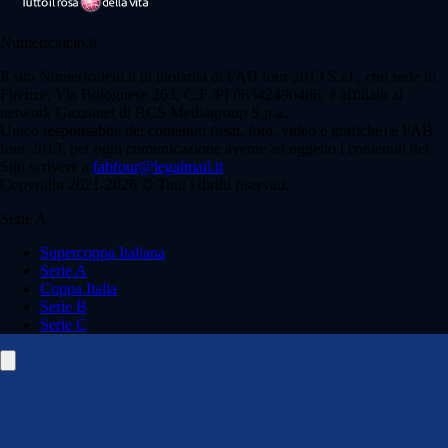
Numericalcio.it
Il sito Numericalcio.it di titolarità di FAB four 2013 S.r.l., con sede in
Firenze, Via Bolognese 263, C.F./PI 06342490486, è affiliato al
network Gazzanet di RCS Mediagroup S.p.a..
Unico responsabile dei contenuti (testi, foto, video e grafiche) è FAB
four 2013; per ogni comunicazione avente ad oggetto i contenuti del
Sito scrivere a
fabfour@legalmail.it
Copyright 2021-2026 © Tutti i diritti riservati.
Serie A
Supercoppa Italiana
Serie A
Coppa Italia
Serie B
Serie C