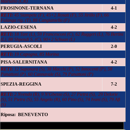
Maesano (CR)
FROSINONE-TERNANA
4-1
RETI:
45 Stampete (F), 45+2 Rosati (F), 55 Jirillo (F), 66
Falanga rig. (T), 88 Cangianiello (F)
LAZIO-CESENA
4-2
RETI:
18 Tare (L), 59 Francesconi (C), 62 Ruggeri (L), 76 Bertini
(L), 88 Shpendi S. (C), 90+2 Schuan (L)
PERUGIA-ASCOLI
2-0
RETI:
19 Capogna, 85 Morina
PISA-SALERNITANA
4-2
RETI:
12 Saponara (S), 38 Macchi (P), 52 Innocenti (P), 58
Panattoni (P), 60 Cannavale (S), 79 Panattoni (P)
SPEZIA-REGGINA
7-2
RETI:
2 Nvendo (R), 9 N'Gbesso (S), 27 Pietra (S), 29 Delorie
(S), 51 Pietra (S), 55 Angelo (R), 60 Pino (S), 74 Ivani (S), 79 Afi
(S)
Riposa: BENEVENTO