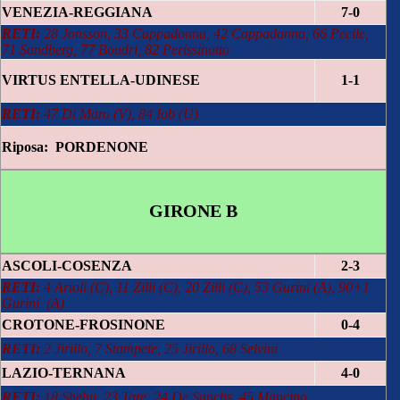
VENEZIA-REGGIANA
7-0
RETI:
28 Jonsson, 33 Cappadonna, 42 Cappadonna, 66 Pecile,
71 Sandberg, 77 Boudri, 82 Perissinotto
VIRTUS ENTELLA-UDINESE
1-1
RETI:
47 Di Maro (V), 84 Iob (U)
Riposa: PORDENONE
GIRONE B
ASCOLI-COSENZA
2-3
RETI:
4 Arioli (C), 11 Zilli (C), 20 Zilli (C), 53 Gurini (A), 90+1
Gurini (A)
CROTONE-FROSINONE
0-4
RETI:
2 Jirillo, 7 Stampete, 25 Jirillo, 68 Selvini
LAZIO-TERNANA
4-0
RETI:
18 Shehu, 23 Tare, 24 De Sanctis, 45 Mancino