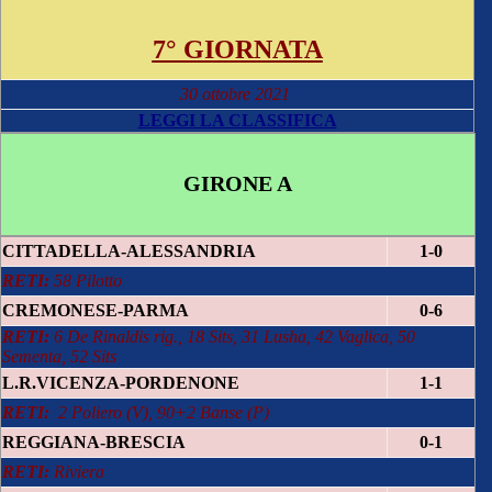
7° GIORNATA
30 ottobre 2021
LEGGI LA CLASSIFICA
GIRONE A
CITTADELLA-ALESSANDRIA
1-0
RETI:
58 Pilotto
CREMONESE-PARMA
0-6
RETI:
6 De Rinaldis rig., 18 Sits, 31 Lusha, 42 Vaglica, 50
Sementa, 52 Sits
L.R.VICENZA-PORDENONE
1-1
RETI:
2 Poliero (V), 90+2 Banse (P)
REGGIANA-BRESCIA
0-1
RETI:
Riviera