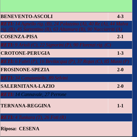
BENEVENTO-ASCOLI
4-3
RETI:
14 Agnello rig. (B), 24 Palazzino (A), 40 Re (A), 44 Malva
rig. (B), 45 Sorrentino (B), 63 Altamura (B), 90 Nacciarriti (A)
COSENZA-PISA
2-1
RETI:
9 Arioli (C), 22 Signorini (P), 90 Florenzi rig. (C)
CROTONE-PERUGIA
1-3
RETI:
6 Fabri (P), 16 Bevilacqua (P), 37 Rojas (C), 85 Mussi (P)
FROSINONE-SPEZIA
2-0
RETI:
34 Cangianiello, 89 Selvini
SALERNITANA-LAZIO
2-0
RETI:
14 Cannavale, 27 Perrone
TERNANA-REGGINA
1-1
RETI:
4 Tunkara (T), 26 Foti (R)
Riposa: CESENA