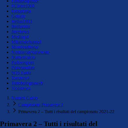
Fantamagazine
FCInter1908
Forzaroma
Golssip
Hellas1903
Ilmilanista
Juvenews
Mediagol
Milanistichannel
Mondoudinese
Notiziecalciomercato
Numericalcio
Padovasport
Pianetamilan
SOS Fanta
Toronews
Tuttobolognaweb
Violanews
Numeri Calcio
Campionato Primavera 2
Primavera 2 – Tutti i risultati del campionato 2021-22
Primavera 2 – Tutti i risultati del