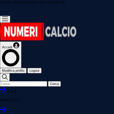
Questo sito contribuisce alla audience de
Accedi
Modifica profilo
Logout
Cerca
5
di
6
RISULTATI