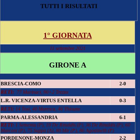
TUTTI I RISULTATI
1° GIORNATA
11 settembre 2021
GIRONE A
BRESCIA-COMO
2-0
RETI:
77 Marinaci, 90+2 Trezza
L.R. VICENZA-VIRTUS ENTELLA
0-3
RETI:
14 Tosi, 40 Maresca, 46 Thioune
PARMA-ALESSANDRIA
6-1
RETI:
1 Sementa (P), 19 De Rinaldis (P), 36 De Rinaldis (P), 60
Marconi (P), 75 Suppa (A), 80 Mir (P), 86 Agostinelli (P)
PORDENONE-MONZA
2-2