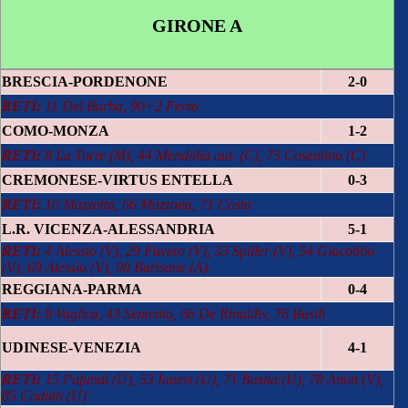
GIRONE A
BRESCIA-PORDENONE
2-0
RETI:
11 Del Barba, 90+2 Ferro
COMO-MONZA
1-2
RETI:
8 La Torre (M), 44 Mendolia aut. (C), 75 Cosentino (C)
CREMONESE-VIRTUS ENTELLA
0-3
RETI:
16 Mazzotta, 66 Mazzotta, 71 Costa
L.R. VICENZA-ALESSANDRIA
5-1
RETI:
4 Alessio (V), 29 Favero (V), 33 Spiller (V), 54 Giacobbo
(V), 69 Alessio (V), 90 Barisone (A)
REGGIANA-PARMA
0-4
RETI:
8 Vaglica, 43 Sementa, 66 De Rinaldis, 76 Basili
UDINESE-VENEZIA
4-1
RETI:
15 Pafundi (U), 53 Ianesi (U), 71 Basha (U), 78 Amin (V),
85 Codutti (U)