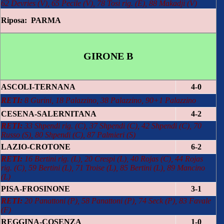
62 Devries (V), 65 Pecile (V), 78 Tosi rig. (E), 88 Makadji (V)
Riposa: PARMA
GIRONE B
ASCOLI-TERNANA
4-0
RETI:
8 Gurini, 18 Palazzino, 38 Palazzino, 90+1 Palazzino
CESENA-SALERNITANA
4-2
RETI:
33 Shpendi rig. (C), 37 Shpendi (C), 42 Shpendi (C), 70
Russo (S), 80 Shpendi (C), 87 Palmieri (S)
LAZIO-CROTONE
6-2
RETI:
16 Bertini rig. (L), 20 Crespi (L), 40 Rojas (C), 44 Rojas
rig. (C), 59 Bertini (L), 71 Troise (L), 85 Bertini (L), 89 Mancino
(L)
PISA-FROSINONE
3-1
RETI:
20 Panattoni (P), 58 Panattoni (P), 74 Seck (P), 83 Favale
(F)
REGGINA-COSENZA
1-0