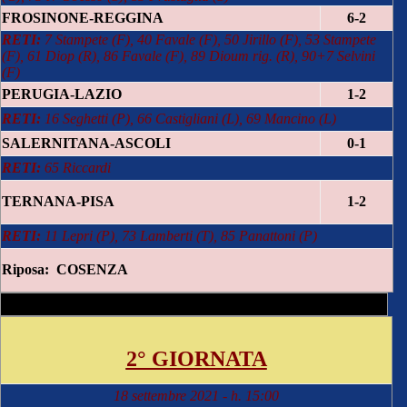
FROSINONE-REGGINA
6-2
RETI:
7 Stampete (F), 40 Favale (F), 50 Jirillo (F), 53 Stampete
(F), 61 Diop (R), 86 Favale (F), 89 Dioum rig. (R), 90+7 Selvini
(F)
PERUGIA-LAZIO
1-2
RETI:
16 Seghetti (P), 66 Castigliani (L), 69 Mancino (L)
SALERNITANA-ASCOLI
0-1
RETI:
65 Riccardi
TERNANA-PISA
1-2
RETI:
11 Lepri (P), 73 Lamberti (T), 85 Panattoni (P)
Riposa: COSENZA
2° GIORNATA
18 settembre 2021 - h. 15:00