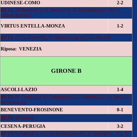
UDINESE-COMO
2-2
RETI:
54 Basha (U), 61 Ianesi (U), 70 Tremolada (C), 90+3
Chierichetti (C)
VIRTUS ENTELLA-MONZA
1-2
RETI:
72 La Torre (M), 77
Maresca rig. (E), 83 Zito (M)
Riposa: VENEZIA
GIRONE B
ASCOLI-LAZIO
1-4
RETI:
31 Crespi (L), 43 Palazzino
(A), 51 Bertini (L), 63 Tare (L),
86 Shehu (L)
BENEVENTO-FROSINONE
0-1
RETI:
58 Selvini
CESENA-PERUGIA
3-2
RETI:
6 Shpendi S. (C), 43 Bevilacqua (P), 45 Shpendi C. (C), 47