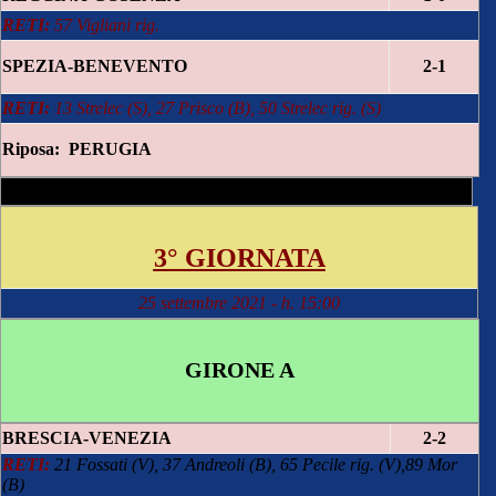
RETI:
57 Vigliani rig.
SPEZIA-BENEVENTO
2-1
RETI:
13 Strelec (S), 27 Prisco (B), 50 Strelec rig. (S)
Riposa: PERUGIA
3° GIORNATA
25 settembre 2021 - h. 15:00
GIRONE A
BRESCIA-VENEZIA
2-2
RETI:
21 Fossati (V), 37 Andreoli (B), 65 Pecile rig. (V),89 Mor
(B)