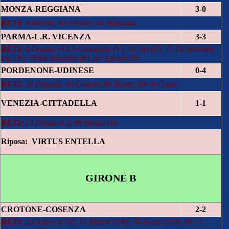
MONZA-REGGIANA
3-0
RETI:
4 Minotti, 42 Finotto, 56 Melseaux
PARMA-L.R. VICENZA
3-3
RETI:
4 Ongaro (V), 6 Giacobbo (V), 39 Sits (P), 75 De Rinaldis
rig. (P), 78 De Rinaldis (P), 82 Alessio (V)
PORDENONE-UDINESE
0-4
RETI:
30 Pafundi, 48 Codutti, 80 Maset, 90+4 Centis
VENEZIA-CITTADELLA
1-1
RETI:
73 Pilotto (C), 80 Mozzo (V)
Riposa: VIRTUS ENTELLA
GIRONE B
CROTONE-COSENZA
2-2
RETI:
23 Ariolo (CO), 71 Bilotta (CR), 76 Aceto (CO), 90+2