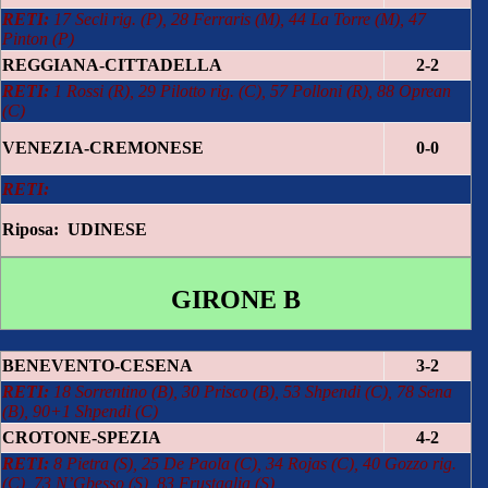
RETI:
17 Secli rig. (P), 28 Ferraris (M), 44 La Torre (M), 47
Pinton (P)
REGGIANA-CITTADELLA
2-2
RETI:
1 Rossi (R), 29 Pilotto rig. (C), 57 Polloni (R), 88 Oprean
(C)
VENEZIA-CREMONESE
0-0
RETI:
Riposa: UDINESE
GIRONE B
BENEVENTO-CESENA
3-2
RETI:
18 Sorrentino (B), 30 Prisco (B), 53 Shpendi (C), 78 Sena
(B), 90+1 Shpendi (C)
CROTONE-SPEZIA
4-2
RETI:
8 Pietra (S), 25 De Paola (C), 34 Rojas (C), 40 Gozzo rig.
(C), 73 N’Gbesso (S), 83 Frustaglia (S)