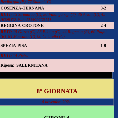
Bevilacqua (P), 77 Suliani (C)
COSENZA-TERNANA
3-2
RETI:
15 Sirimarco (C), 20 Falanga rig. (T), 36 Arioli (C), 45
Arioli rig. (C), 80 Monaldi (T)
REGGINA-CROTONE
2-4
RETI:
15 Gozzo (C), 38 Bilotta (C), 44 Rugnetta (R), 60 Pagni
(R), 63 Maesano (C), 90 Chiarella (C)
SPEZIA-PISA
1-0
RETI:
14 Pietra
Riposa: SALERNITANA
8° GIORNATA
6 novembre 2021
GIRONE A