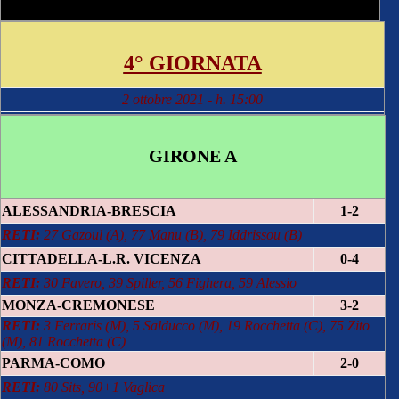
4° GIORNATA
2 ottobre 2021 - h. 15:00
GIRONE A
ALESSANDRIA-BRESCIA
1-2
RETI:
27 Gazoul (A), 77 Manu (B), 79 Iddrissou (B)
CITTADELLA-L.R. VICENZA
0-4
RETI:
30 Favero, 39 Spiller, 56 Fighera, 59 Alessio
MONZA-CREMONESE
3-2
RETI:
3 Ferraris (M), 5 Salducco (M), 19 Rocchetta (C), 75 Zito
(M), 81 Rocchetta (C)
PARMA-COMO
2-0
RETI:
80 Sits, 90+1 Vaglica