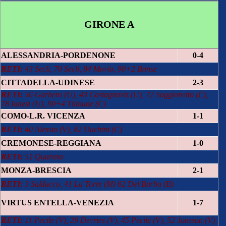
GIRONE A
ALESSANDRIA-PORDENONE
0-4
RETI:
43 Secli, 70 Secli, 84 Movio, 90+2 Banse
CITTADELLA-UDINESE
2-3
RETI:
36 Garbero (U), 43 Castagnaviz (U), 72 Saggionetto (C),
78 Ianesi (U), 90+4 Thioune (C)
COMO-L.R. VICENZA
1-1
RETI:
40 Alessio (V), 82 Duchini (C)
CREMONESE-REGGIANA
1-0
RETI:
51 Quarena
MONZA-BRESCIA
2-1
RETI:
3 Salducco, 41 La Torre (M) 62 Del Barba (B)
VIRTUS ENTELLA-VENEZIA
1-7
RETI:
11 Pecile (V), 29 Devries (V), 45 Pecile (V), 52 Jonsson (V),