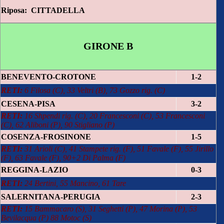
Riposa: CITTADELLA
GIRONE B
BENEVENTO-CROTONE
1-2
RETI:
6 Filosa (C), 33 Veltri (B), 73 Gozzo rig. (C)
CESENA-PISA
3-2
RETI:
16 Shpendi rig. (C), 20 Francesconi (C), 53 Francesconi
(C), 62 Aliboni (P), 90 Stigliano (P)
COSENZA-FROSINONE
1-5
RETI:
31 Arioli (C), 41 Stampete rig. (F), 51 Favale (F), 55 Jirillo
(F), 63 Favale (F), 90+2 Di Palma (F)
REGGINA-LAZIO
0-3
RETI:
24 Bertini, 55 Mancino, 61 Tare
SALERNITANA-PERUGIA
2-3
RETI:
15 Bammacaro (S), 31 Seghetti (P), 47 Morina (P), 53
Bevilacqua (P) 88 Motoc (S)