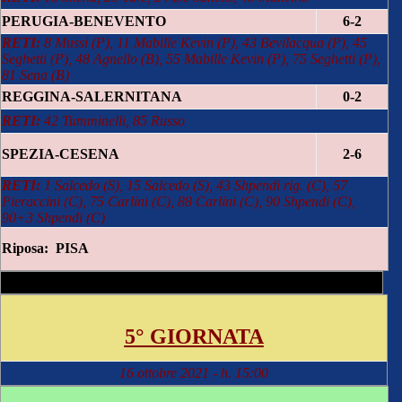
PERUGIA-BENEVENTO
6-2
RETI:
8 Mussi (P), 11 Mabille Kevin (P), 43 Bevilacqua (P), 45
Seghetti (P), 48 Agnello (B), 55 Mabille Kevin (P), 75 Seghetti
(P),
81 Sena (B)
REGGINA-SALERNITANA
0-2
RETI:
42 Tumminelli, 85 Russo
SPEZIA-CESENA
2-6
RETI:
1 Salcedo (S), 15 Salcedo (S), 43 Shpendi rig. (C), 57
Pieraccini (C), 75 Carlini (C), 88 Carlini (C), 90 Shpendi (C),
90+3 Shpendi (C)
Riposa: PISA
5° GIORNATA
16 ottobre 2021 - h. 15:00