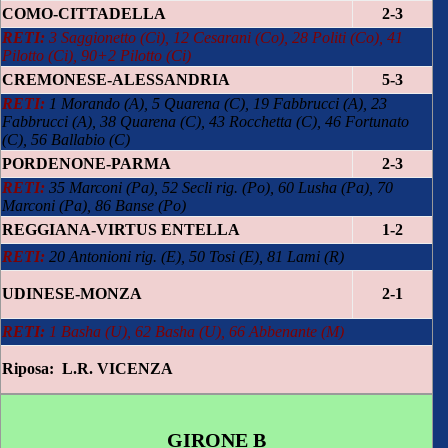
COMO-CITTADELLA
2-3
RETI:
3 Saggionetto (Ci), 12 Cesarani (Co), 28 Politi (Co), 41
Pilotto (Ci), 90+2 Pilotto (Ci)
CREMONESE-ALESSANDRIA
5-3
RETI:
1 Morando (A), 5 Quarena (C), 19 Fabbrucci (A), 23
Fabbrucci (A), 38 Quarena (C), 43 Rocchetta (C), 46 Fortunato
(C), 56 Ballabio (C)
PORDENONE-PARMA
2-3
RETI:
35 Marconi (Pa), 52 Secli rig. (Po), 60 Lusha (Pa), 70
Marconi (Pa), 86 Banse (Po)
REGGIANA-VIRTUS ENTELLA
1-2
RETI:
20 Antonioni rig. (E), 50 Tosi (E), 81 Lami (R)
UDINESE-MONZA
2-1
RETI:
1 Basha (U), 62 Basha (U), 66 Abbenante (M)
Riposa: L.R. VICENZA
GIRONE B