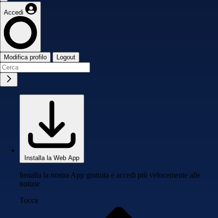
Accedi
Modifica profilo
Logout
Installa la Web App
Installa la nostra App gratuita e accedi più velocemente alle
notizie
Tocca