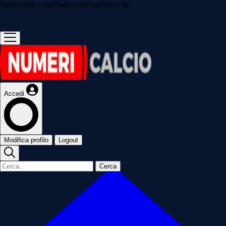
Questo sito contribuisce alla audience de
Accedi
Modifica profilo
Logout
Cerca