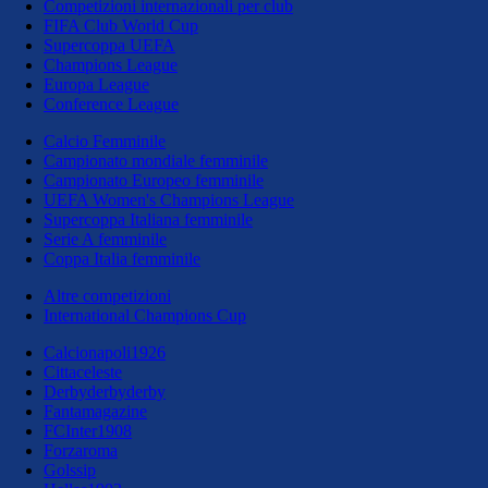
Competizioni internazionali per club
FIFA Club World Cup
Supercoppa UEFA
Champions League
Europa League
Conference League
Calcio Femminile
Campionato mondiale femminile
Campionato Europeo femminile
UEFA Women's Champions League
Supercoppa Italiana femminile
Serie A femminile
Coppa Italia femminile
Altre competizioni
International Champions Cup
Calcionapoli1926
Cittaceleste
Derbyderbyderby
Fantamagazine
FCInter1908
Forzaroma
Golssip