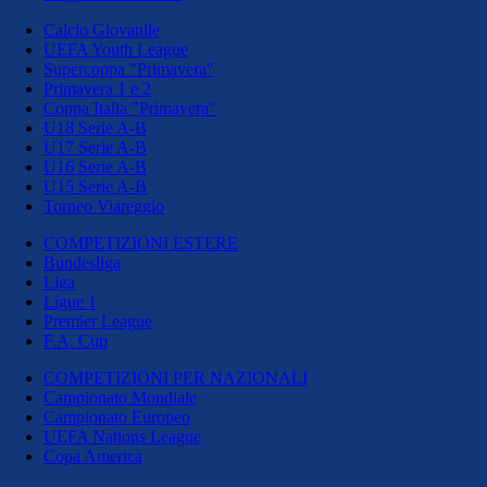
Calcio Giovanile
UEFA Youth League
Supercoppa "Primavera"
Primavera 1 e 2
Coppa Italia "Primavera"
U18 Serie A-B
U17 Serie A-B
U16 Serie A-B
U15 Serie A-B
Torneo Viareggio
COMPETIZIONI ESTERE
Bundesliga
Liga
Ligue 1
Premier League
F.A. Cup
COMPETIZIONI PER NAZIONALI
Campionato Mondiale
Campionato Europeo
UEFA Nations League
Copa America