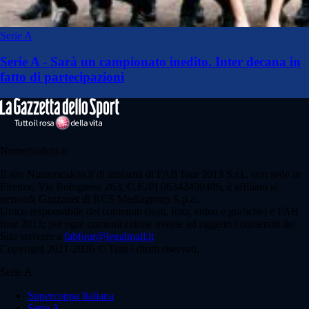
Serie A
Serie A - Sarà un campionato inedito. Inter decana in
fatto di partecipazioni
Numericalcio.it
Il sito Numericalcio.it di titolarità di FAB four 2013 S.r.l., con sede in
Firenze, Via Bolognese 263, C.F./PI 06342490486, è affiliato al
network Gazzanet di RCS Mediagroup S.p.a..
Unico responsabile dei contenuti (testi, foto, video e grafiche) è FAB
four 2013; per ogni comunicazione avente ad oggetto i contenuti del
Sito scrivere a
fabfour@legalmail.it
Copyright 2021-2026 © Tutti i diritti riservati.
Serie A
Supercoppa Italiana
Serie A