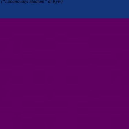
(“Lobanovskyi Stadium” di Kyiv)