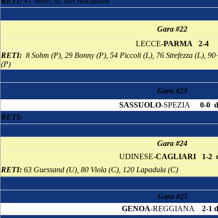
RETI:
41 Moro, 62 van Hooijdonk
Gara #22
LECCE-
PARMA
2-4
RETI:
8 Sohm (P), 29 Bonny (P), 54 Piccoli (L), 76 Strefezza (L), 9
(P)
Gara #23
SASSUOLO
-SPEZIA
0-0 
RETI:
Gara #24
UDINESE-
CAGLIARI
1-2 
RETI:
63 Guessand (U), 80 Viola (C), 120 Lapadula (C)
Gara #25
GENOA
-REGGIANA
2-1 d