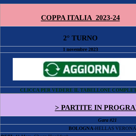
COPPA ITALIA 2023-24
2° TURNO
1 novembre 2023
CLICCA PER VEDERE IL TABELLONE COMPLE
> PARTITE IN PROGR
Gara #21
BOLOGNA
-HELLAS VERO