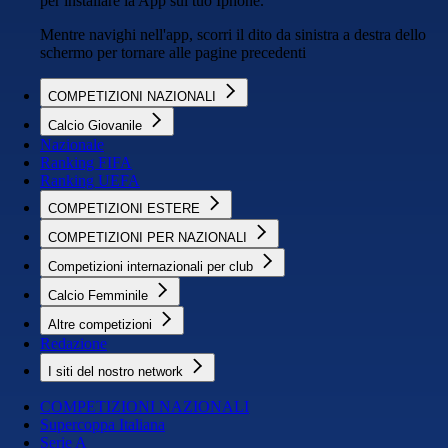
per installare la App sul tuo Iphone.
Mentre navighi nell'app, scorri il dito da sinistra a destra dello
schermo per tornare alle pagine precedenti
COMPETIZIONI NAZIONALI
Calcio Giovanile
Nazionale
Ranking FIFA
Ranking UEFA
COMPETIZIONI ESTERE
COMPETIZIONI PER NAZIONALI
Competizioni internazionali per club
Calcio Femminile
Altre competizioni
Redazione
I siti del nostro network
COMPETIZIONI NAZIONALI
Supercoppa Italiana
Serie A