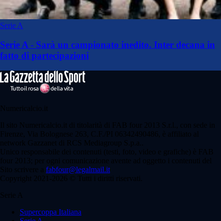
Serie A
Serie A - Sarà un campionato inedito. Inter decana in
fatto di partecipazioni
Numericalcio.it
Il sito Numericalcio.it di titolarità di FAB four 2013 S.r.l., con sede in
Firenze, Via Bolognese 263, C.F./PI 06342490486, è affiliato al
network Gazzanet di RCS Mediagroup S.p.a..
Unico responsabile dei contenuti (testi, foto, video e grafiche) è FAB
four 2013; per ogni comunicazione avente ad oggetto i contenuti del
Sito scrivere a
fabfour@legalmail.it
Copyright 2021-2026 © Tutti i diritti riservati.
Serie A
Supercoppa Italiana
Serie A