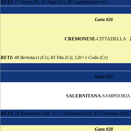
RETI:
37 Varela (R), 53 Haps (G), 99 Gudmundsson (G)
Gara #26
CREMONESE
-CITTADELLA
RETI:
48 Bertolacci (Cr), 83 Vita (Ci), 120+1 Coda (Cr)
Gara #27
SALERNITANA
-SAMPDOR
RETI:
28 Ikwuemesi (Sal), 45+1 Tchaouna (Sal), 67 Tchaouna (Sal), 
Gara #28