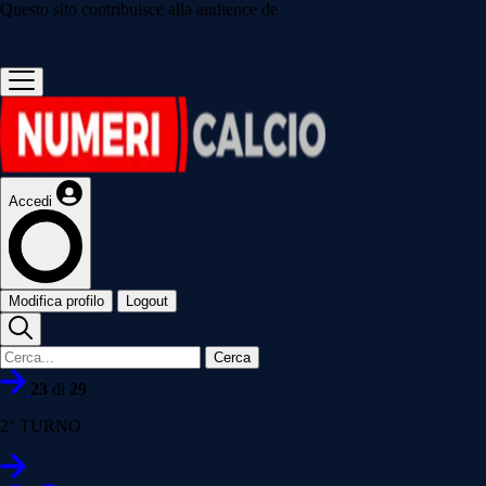
Questo sito contribuisce alla audience de
Accedi
Modifica profilo
Logout
Cerca
23
di
29
2° TURNO