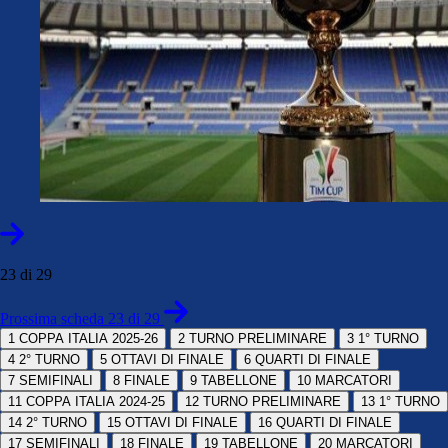
23 di 29
Prossima scheda 23 di 29
1
COPPA ITALIA 2025-26
2
TURNO PRELIMINARE
3
1° TURNO
4
2° TURNO
5
OTTAVI DI FINALE
6
QUARTI DI FINALE
7
SEMIFINALI
8
FINALE
9
TABELLONE
10
MARCATORI
11
COPPA ITALIA 2024-25
12
TURNO PRELIMINARE
13
1° TURNO
14
2° TURNO
15
OTTAVI DI FINALE
16
QUARTI DI FINALE
17
SEMIFINALI
18
FINALE
19
TABELLONE
20
MARCATORI