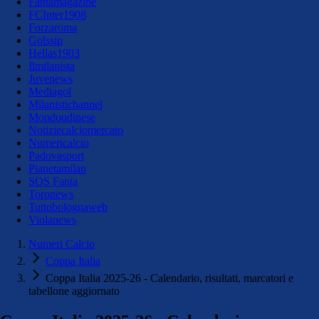
Fantamagazine
FCInter1908
Forzaroma
Golssip
Hellas1903
Ilmilanista
Juvenews
Mediagol
Milanistichannel
Mondoudinese
Notiziecalciomercato
Numericalcio
Padovasport
Pianetamilan
SOS Fanta
Toronews
Tuttobolognaweb
Violanews
Numeri Calcio
Coppa Italia
Coppa Italia 2025-26 - Calendario, risultati, marcatori e
tabellone aggiornato