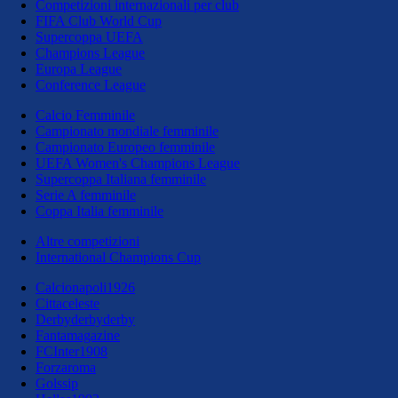
Competizioni internazionali per club
FIFA Club World Cup
Supercoppa UEFA
Champions League
Europa League
Conference League
Calcio Femminile
Campionato mondiale femminile
Campionato Europeo femminile
UEFA Women's Champions League
Supercoppa Italiana femminile
Serie A femminile
Coppa Italia femminile
Altre competizioni
International Champions Cup
Calcionapoli1926
Cittaceleste
Derbyderbyderby
Fantamagazine
FCInter1908
Forzaroma
Golssip