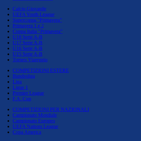
Calcio Giovanile
UEFA Youth League
Supercoppa "Primavera"
Primavera 1 e 2
Coppa Italia "Primavera"
U18 Serie A-B
U17 Serie A-B
U16 Serie A-B
U15 Serie A-B
Torneo Viareggio
COMPETIZIONI ESTERE
Bundesliga
Liga
Ligue 1
Premier League
F.A. Cup
COMPETIZIONI PER NAZIONALI
Campionato Mondiale
Campionato Europeo
UEFA Nations League
Copa America