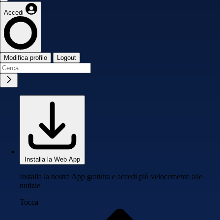
Accedi
Modifica profilo
Logout
Installa la Web App
Installa la nostra App gratuita e accedi più velocemente alle
notizie
Tocca