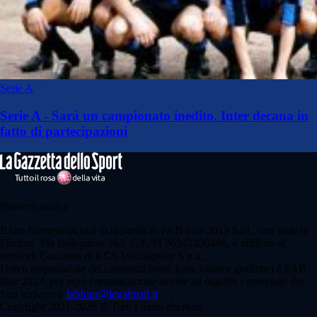
Serie A
Serie A - Sarà un campionato inedito. Inter decana in
fatto di partecipazioni
Numericalcio.it
Il sito Numericalcio.it di titolarità di FAB four 2013 S.r.l., con sede in
Firenze, Via Bolognese 263, C.F./PI 06342490486, è affiliato al
network Gazzanet di RCS Mediagroup S.p.a..
Unico responsabile dei contenuti (testi, foto, video e grafiche) è FAB
four 2013; per ogni comunicazione avente ad oggetto i contenuti del
Sito scrivere a
fabfour@legalmail.it
Copyright 2021-2026 © Tutti i diritti riservati.