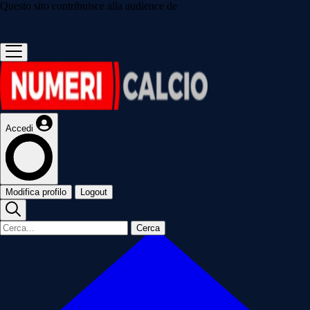
Questo sito contribuisce alla audience de
Accedi
Modifica profilo
Logout
Cerca