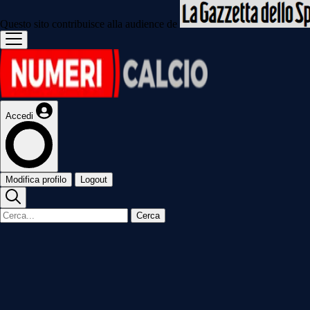
Questo sito contribuisce alla audience de
Accedi
Modifica profilo
Logout
Cerca