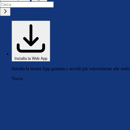
Installa la Web App
Installa la nostra App gratuita e accedi più velocemente alle notiz
Tocca