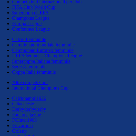
Competizioni internazionali per club
FIFA Club World Cup
Supercoppa UEFA
Champions League
Europa League
Conference League
Calcio Femminile
Campionato mondiale femminile
Campionato Europeo femminile
UEFA Women's Champions League
Supercoppa Italiana femminile
Serie A femminile
Coppa Italia femminile
Altre competizioni
International Champions Cup
Calcionapoli1926
Cittaceleste
Derbyderbyderby
Fantamagazine
FCInter1908
Forzaroma
Golssip