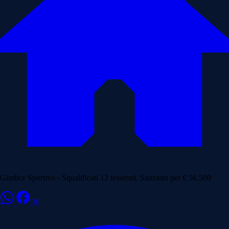
Giudice Sportivo - Squalificati 12 tesserati. Sanzioni per € 56.500