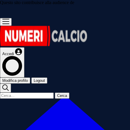
Questo sito contribuisce alla audience de
Accedi
Modifica profilo
Logout
Cerca