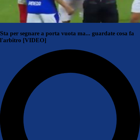
Sta per segnare a porta vuota ma... guardate cosa fa
l'arbitro [VIDEO]