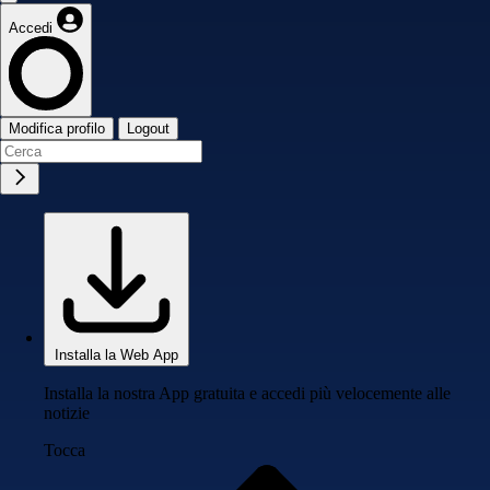
Accedi
Modifica profilo
Logout
Installa la Web App
Installa la nostra App gratuita e accedi più velocemente alle
notizie
Tocca