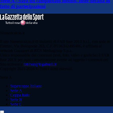
Serie A - Sarà un campionato inedito. Inter decana in
fatto di partecipazioni
Numericalcio.it
Il sito Numericalcio.it di titolarità di FAB four 2013 S.r.l., con sede in
Firenze, Via Bolognese 263, C.F./PI 06342490486, è affiliato al
network Gazzanet di RCS Mediagroup S.p.a..
Unico responsabile dei contenuti (testi, foto, video e grafiche) è FAB
four 2013; per ogni comunicazione avente ad oggetto i contenuti del
Sito scrivere a
fabfour@legalmail.it
Copyright 2021-2026 © Tutti i diritti riservati.
Serie A
Supercoppa Italiana
Serie A
Coppa Italia
Serie B
Serie C