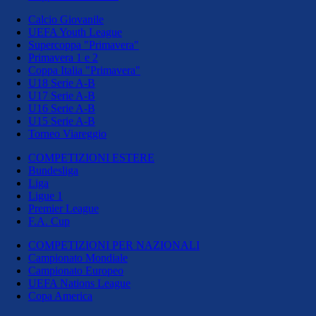
Calcio Giovanile
UEFA Youth League
Supercoppa "Primavera"
Primavera 1 e 2
Coppa Italia "Primavera"
U18 Serie A-B
U17 Serie A-B
U16 Serie A-B
U15 Serie A-B
Torneo Viareggio
COMPETIZIONI ESTERE
Bundesliga
Liga
Ligue 1
Premier League
F.A. Cup
COMPETIZIONI PER NAZIONALI
Campionato Mondiale
Campionato Europeo
UEFA Nations League
Copa America