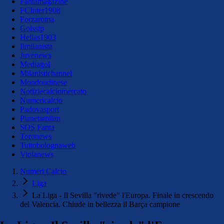
Fantamagazine
FCInter1908
Forzaroma
Golssip
Hellas1903
Ilmilanista
Juvenews
Mediagol
Milanistichannel
Mondoudinese
Notiziecalciomercato
Numericalcio
Padovasport
Pianetamilan
SOS Fanta
Toronews
Tuttobolognaweb
Violanews
Numeri Calcio
Liga
La Liga - Il Sevilla "rivede" l'Europa. Finale in crescendo
del Valencia. Chiude in bellezza il Barça campione