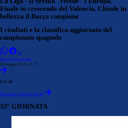
La Liga - Il Sevilla "rivede" l'Europa.
Finale in crescendo del Valencia. Chiude in
bellezza il Barça campione
I risultati e la classifica aggiornata del
campionato spagnolo
Roberto Vinciguerra
20 maggio 2018 - 23:17
8 di 40
Prossima scheda 8 di 40
33° GIORNATA