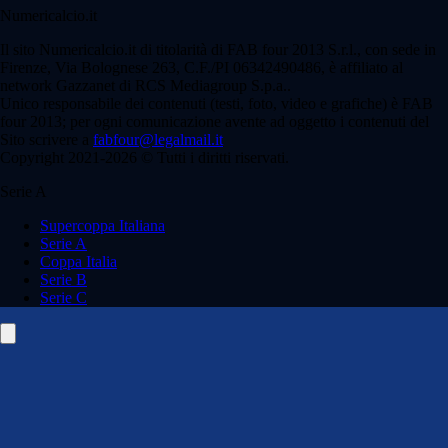
Numericalcio.it
Il sito Numericalcio.it di titolarità di FAB four 2013 S.r.l., con sede in
Firenze, Via Bolognese 263, C.F./PI 06342490486, è affiliato al
network Gazzanet di RCS Mediagroup S.p.a..
Unico responsabile dei contenuti (testi, foto, video e grafiche) è FAB
four 2013; per ogni comunicazione avente ad oggetto i contenuti del
Sito scrivere a
fabfour@legalmail.it
Copyright 2021-2026 © Tutti i diritti riservati.
Serie A
Supercoppa Italiana
Serie A
Coppa Italia
Serie B
Serie C