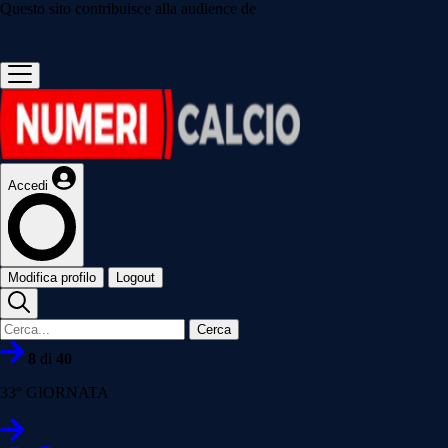
Questo sito contribuisce alla audience de
Accedi
Modifica profilo
Logout
Cerca
8
di
40
33° GIORNATA