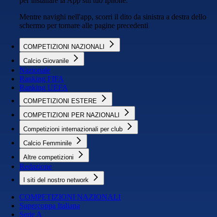
per installare la App sul tuo Iphone.
Mentre navighi nell'app, scorri il dito da sinistra a destra dello
schermo per tornare alle pagine precedenti
COMPETIZIONI NAZIONALI
Calcio Giovanile
Nazionale
Ranking FIFA
Ranking UEFA
COMPETIZIONI ESTERE
COMPETIZIONI PER NAZIONALI
Competizioni internazionali per club
Calcio Femminile
Altre competizioni
Redazione
I siti del nostro network
COMPETIZIONI NAZIONALI
Supercoppa Italiana
Serie A