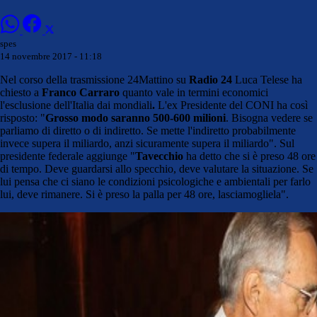
spes
14 novembre 2017 - 11:18
Nel corso della trasmissione 24Mattino su
Radio 24
Luca Telese ha
chiesto a
Franco Carraro
quanto vale in termini economici
l'esclusione dell'Italia dai mondiali
.
L'ex Presidente del CONI ha così
risposto: "
Grosso modo saranno 500-600 milioni
. Bisogna vedere se
parliamo di diretto o di indiretto. Se mette l'indiretto probabilmente
invece supera il miliardo, anzi sicuramente supera il miliardo". Sul
presidente federale aggiunge "
Tavecchio
ha detto che si è preso 48 ore
di tempo. Deve guardarsi allo specchio, deve valutare la situazione. Se
lui pensa che ci siano le condizioni psicologiche e ambientali per farlo
lui, deve rimanere. Si è preso la palla per 48 ore, lasciamogliela".