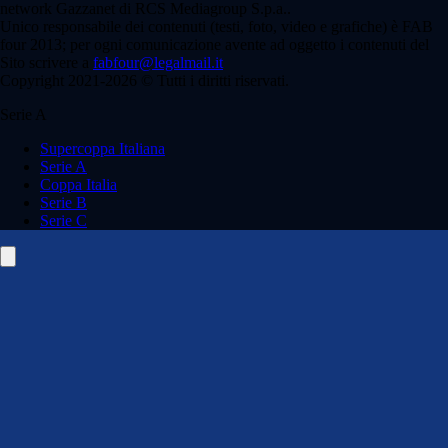
network Gazzanet di RCS Mediagroup S.p.a..
Unico responsabile dei contenuti (testi, foto, video e grafiche) è FAB
four 2013; per ogni comunicazione avente ad oggetto i contenuti del
Sito scrivere a
fabfour@legalmail.it
Copyright 2021-2026 © Tutti i diritti riservati.
Serie A
Supercoppa Italiana
Serie A
Coppa Italia
Serie B
Serie C