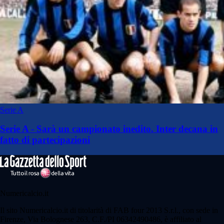
Serie A
Serie A - Sarà un campionato inedito. Inter decana in
fatto di partecipazioni
Numericalcio.it
Il sito Numericalcio.it di titolarità di FAB four 2013 S.r.l., con sede in
Firenze, Via Bolognese 263, C.F./PI 06342490486, è affiliato al