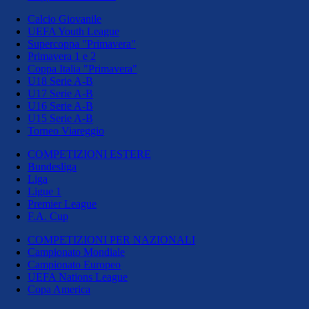
Calcio Giovanile
UEFA Youth League
Supercoppa "Primavera"
Primavera 1 e 2
Coppa Italia "Primavera"
U18 Serie A-B
U17 Serie A-B
U16 Serie A-B
U15 Serie A-B
Torneo Viareggio
COMPETIZIONI ESTERE
Bundesliga
Liga
Ligue 1
Premier League
F.A. Cup
COMPETIZIONI PER NAZIONALI
Campionato Mondiale
Campionato Europeo
UEFA Nations League
Copa America