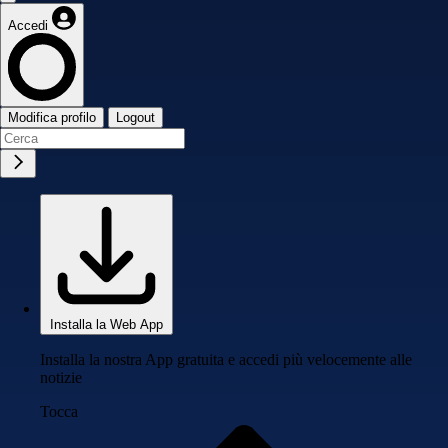
Accedi
Modifica profilo
Logout
Installa la Web App
Installa la nostra App gratuita e accedi più velocemente alle
notizie
Tocca