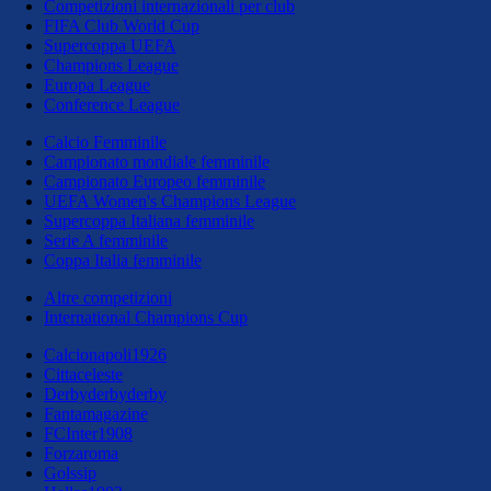
Competizioni internazionali per club
FIFA Club World Cup
Supercoppa UEFA
Champions League
Europa League
Conference League
Calcio Femminile
Campionato mondiale femminile
Campionato Europeo femminile
UEFA Women's Champions League
Supercoppa Italiana femminile
Serie A femminile
Coppa Italia femminile
Altre competizioni
International Champions Cup
Calcionapoli1926
Cittaceleste
Derbyderbyderby
Fantamagazine
FCInter1908
Forzaroma
Golssip