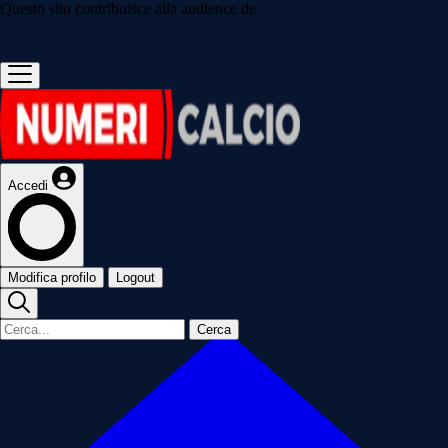
Questo sito contribuisce alla audience de
Accedi
Modifica profilo
Logout
Cerca