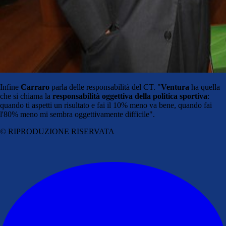
Infine
Carraro
parla delle responsabilità del CT. "
Ventura
ha quella
che si chiama la
responsabilità oggettiva della politica sportiva
:
quando ti aspetti un risultato e fai il 10% meno va bene, quando fai
l'80% meno mi sembra oggettivamente difficile".
© RIPRODUZIONE RISERVATA