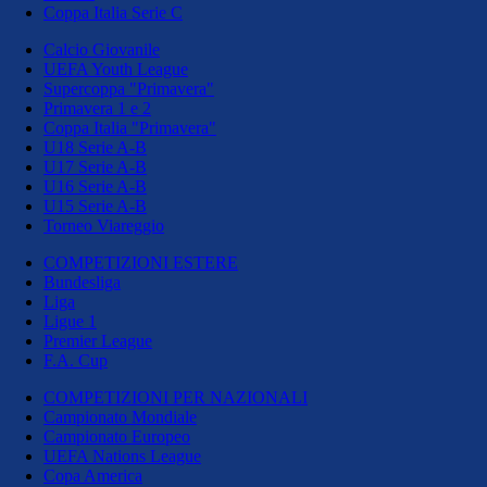
Coppa Italia Serie C
Calcio Giovanile
UEFA Youth League
Supercoppa "Primavera"
Primavera 1 e 2
Coppa Italia "Primavera"
U18 Serie A-B
U17 Serie A-B
U16 Serie A-B
U15 Serie A-B
Torneo Viareggio
COMPETIZIONI ESTERE
Bundesliga
Liga
Ligue 1
Premier League
F.A. Cup
COMPETIZIONI PER NAZIONALI
Campionato Mondiale
Campionato Europeo
UEFA Nations League
Copa America