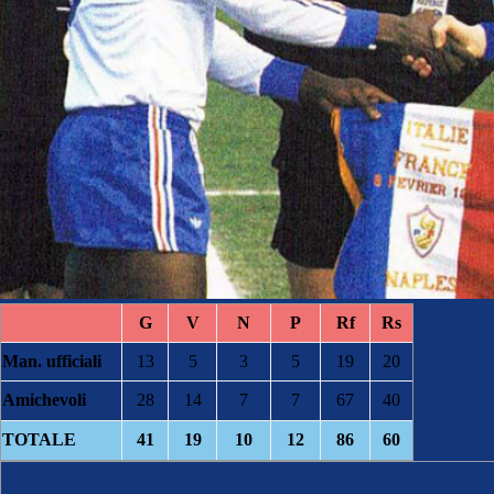
G
V
N
P
Rf
Rs
Man. ufficiali
13
5
3
5
19
20
Amichevoli
28
14
7
7
67
40
TOTALE
41
19
10
12
86
60