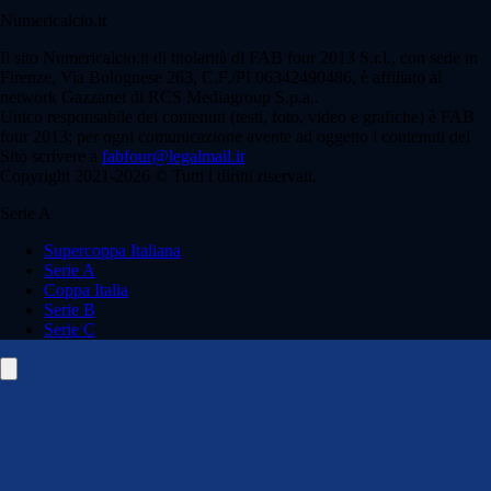
Numericalcio.it
Il sito Numericalcio.it di titolarità di FAB four 2013 S.r.l., con sede in
Firenze, Via Bolognese 263, C.F./PI 06342490486, è affiliato al
network Gazzanet di RCS Mediagroup S.p.a..
Unico responsabile dei contenuti (testi, foto, video e grafiche) è FAB
four 2013; per ogni comunicazione avente ad oggetto i contenuti del
Sito scrivere a
fabfour@legalmail.it
Copyright 2021-2026 © Tutti i diritti riservati.
Serie A
Supercoppa Italiana
Serie A
Coppa Italia
Serie B
Serie C