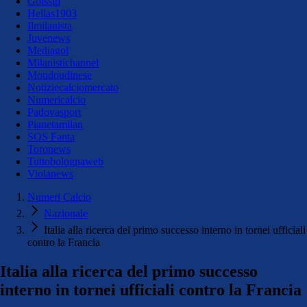
Golssip
Hellas1903
Ilmilanista
Juvenews
Mediagol
Milanistichannel
Mondoudinese
Notiziecalciomercato
Numericalcio
Padovasport
Pianetamilan
SOS Fanta
Toronews
Tuttobolognaweb
Violanews
Numeri Calcio
Nazionale
Italia alla ricerca del primo successo interno in tornei ufficiali
contro la Francia
Italia alla ricerca del primo successo
interno in tornei ufficiali contro la Francia