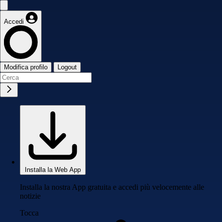
Accedi
Modifica profilo
Logout
Installa la Web App
Installa la nostra App gratuita e accedi più velocemente alle
notizie
Tocca