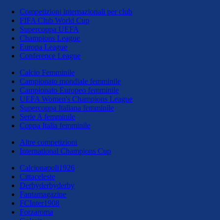
Competizioni internazionali per club
FIFA Club World Cup
Supercoppa UEFA
Champions League
Europa League
Conference League
Calcio Femminile
Campionato mondiale femminile
Campionato Europeo femminile
UEFA Women's Champions League
Supercoppa Italiana femminile
Serie A femminile
Coppa Italia femminile
Altre competizioni
International Champions Cup
Calcionapoli1926
Cittaceleste
Derbyderbyderby
Fantamagazine
FCInter1908
Forzaroma