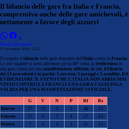
Il bilancio delle gare fra Italia e Francia,
comprensivo anche delle gare amichevoli, è
nettamente a favore degli azzurri
Roberto Vinciguerra
17 novembre 2024 - 22:47
Di seguito il
bilancio
delle gare disputate dall'
Italia
contro la
Francia
.
Le due squadre si sono affrontate per la
41°
volta, la
tredicesima
in
una gara valida per una
manifestazione ufficiale, in cui il bilancio
dei 13 precedenti è in parità: 5 successi, 3 pareggi e 5 sconfitte. DA
EVIDENZIARE IL FATTO CHE L'ITALIA NON ABBIA MAI
VINTO CONTRO LA FRANCIA UNA GARA CASALINGA
VALIDA PER UNA MANIFESTAZIONE UFFICIALE.
G
V
N
P
Rf
Rs
Interne
17
10
2
5
48
24
Esterne
17
6
7
4
27
24
Neutro
7
3
1
3
11
12