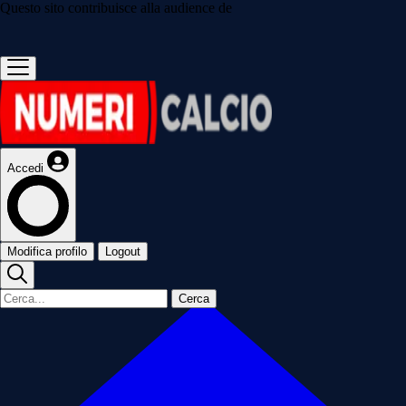
Questo sito contribuisce alla audience de
Accedi
Modifica profilo
Logout
Cerca