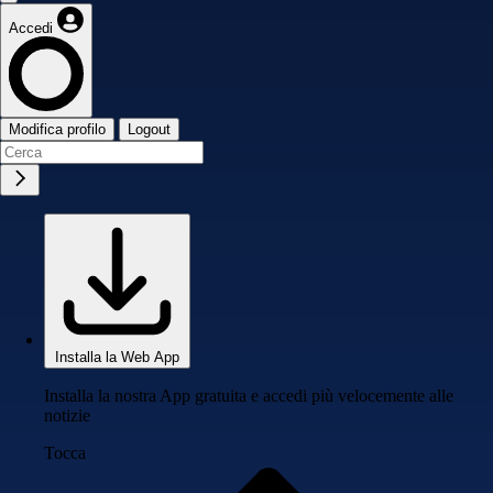
Accedi
Modifica profilo
Logout
Installa la Web App
Installa la nostra App gratuita e accedi più velocemente alle
notizie
Tocca