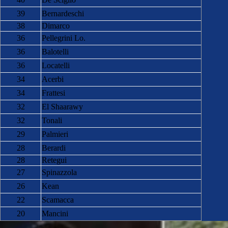
39
Bernardeschi
38
Dimarco
36
Pellegrini Lo.
36
Balotelli
36
Locatelli
34
Acerbi
34
Frattesi
32
El Shaarawy
32
Tonali
29
Palmieri
28
Berardi
28
Retegui
27
Spinazzola
26
Kean
22
Scamacca
20
Mancini