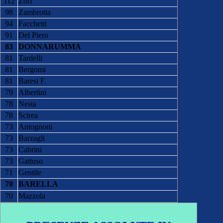
112
Zoff
98
Zambrotta
94
Facchetti
91
Del Piero
83
DONNARUMMA
81
Tardelli
81
Bergomi
81
Baresi F.
79
Albertini
78
Nesta
78
Scirea
73
Antognoni
73
Barzagli
73
Cabrini
73
Gattuso
71
Gentile
70
BARELLA
70
Mazzola