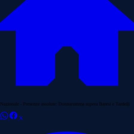
Nazionale - Presenze assolute: Donnarumma supera Baresi e Tardelli