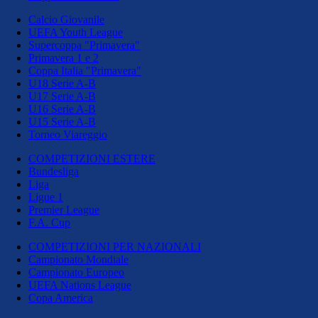
Calcio Giovanile
UEFA Youth League
Supercoppa "Primavera"
Primavera 1 e 2
Coppa Italia "Primavera"
U18 Serie A-B
U17 Serie A-B
U16 Serie A-B
U15 Serie A-B
Torneo Viareggio
COMPETIZIONI ESTERE
Bundesliga
Liga
Ligue 1
Premier League
F.A. Cup
COMPETIZIONI PER NAZIONALI
Campionato Mondiale
Campionato Europeo
UEFA Nations League
Copa America