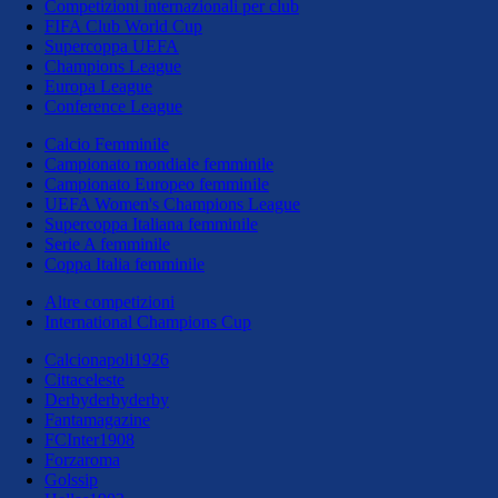
Competizioni internazionali per club
FIFA Club World Cup
Supercoppa UEFA
Champions League
Europa League
Conference League
Calcio Femminile
Campionato mondiale femminile
Campionato Europeo femminile
UEFA Women's Champions League
Supercoppa Italiana femminile
Serie A femminile
Coppa Italia femminile
Altre competizioni
International Champions Cup
Calcionapoli1926
Cittaceleste
Derbyderbyderby
Fantamagazine
FCInter1908
Forzaroma
Golssip