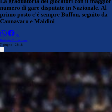
La graduatoria dei giocatori con il maggior
numero di gare disputate in Nazionale. Al
primo posto c'é sempre Buffon, seguito da
Cannavaro e Maldini
Roberto Vinciguerra
7 giugno - 23:18