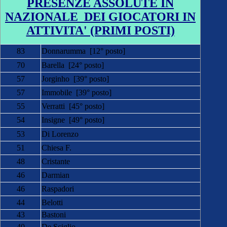
PRESENZE ASSOLUTE IN
NAZIONALE DEI GIOCATORI IN
ATTIVITA' (PRIMI POSTI)
83
Donnarumma [12° posto]
70
Barella [24° posto]
57
Jorginho [39° posto]
57
Immobile [39° posto]
55
Verratti [45° posto]
54
Insigne [49° posto]
53
Di Lorenzo
51
Chiesa F.
48
Cristante
46
Darmian
46
Raspadori
44
Belotti
43
Bastoni
40
De Sciglio