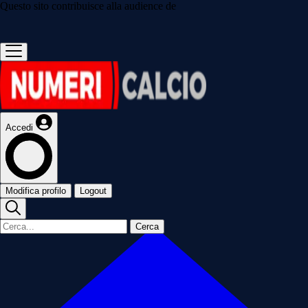
Questo sito contribuisce alla audience de
Accedi
Modifica profilo
Logout
Cerca