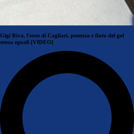
Gigi Riva, l'eroe di Cagliari, potenza e fiuto del gol
senza eguali [VIDEO]