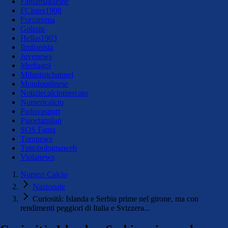
Fantamagazine
FCInter1908
Forzaroma
Golssip
Hellas1903
Ilmilanista
Juvenews
Mediagol
Milanistichannel
Mondoudinese
Notiziecalciomercato
Numericalcio
Padovasport
Pianetamilan
SOS Fanta
Toronews
Tuttobolognaweb
Violanews
Numeri Calcio
Nazionale
Curiosità: Islanda e Serbia prime nel girone, ma con
rendimenti peggiori di Italia e Svizzera...