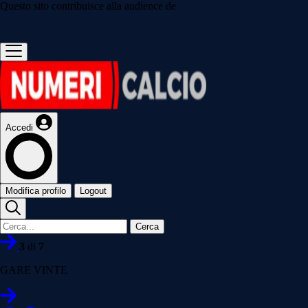
Questo sito contribuisce alla audience de
Accedi
Modifica profilo
Logout
Cerca
3
di
7
GARE VINTE