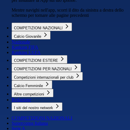
per installare la App sul tuo Iphone.
Mentre navighi nell'app, scorri il dito da sinistra a destra dello
schermo per tornare alle pagine precedenti
COMPETIZIONI NAZIONALI
Calcio Giovanile
Nazionale
Ranking FIFA
Ranking UEFA
COMPETIZIONI ESTERE
COMPETIZIONI PER NAZIONALI
Competizioni internazionali per club
Calcio Femminile
Altre competizioni
Redazione
I siti del nostro network
COMPETIZIONI NAZIONALI
Supercoppa Italiana
Serie A