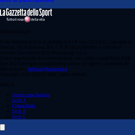
Numericalcio.it
Il sito Numericalcio.it di titolarità di FAB four 2013 S.r.l., con sede in
Firenze, Via Bolognese 263, C.F./PI 06342490486, è affiliato al
network Gazzanet di RCS Mediagroup S.p.a..
Unico responsabile dei contenuti (testi, foto, video e grafiche) è FAB
four 2013; per ogni comunicazione avente ad oggetto i contenuti del
Sito scrivere a
fabfour@legalmail.it
Copyright 2021-2026 © Tutti i diritti riservati.
Serie A
Supercoppa Italiana
Serie A
Coppa Italia
Serie B
Serie C