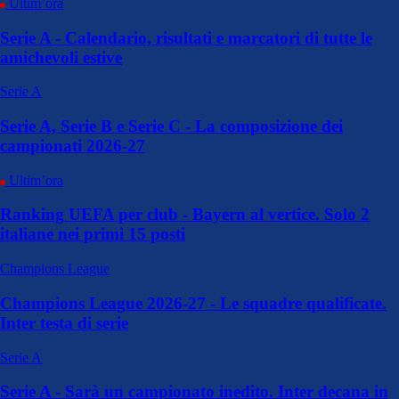
Ultim’ora
Serie A - Calendario, risultati e marcatori di tutte le
amichevoli estive
Serie A
Serie A, Serie B e Serie C - La composizione dei
campionati 2026-27
Ultim’ora
Ranking UEFA per club - Bayern al vertice. Solo 2
italiane nei primi 15 posti
Champions League
Champions League 2026-27 - Le squadre qualificate.
Inter testa di serie
Serie A
Serie A - Sarà un campionato inedito. Inter decana in