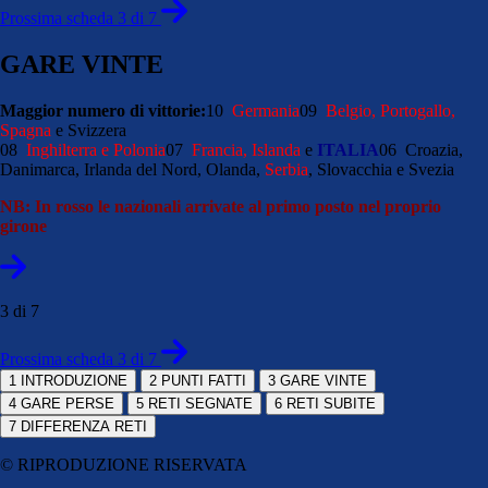
Prossima scheda 3 di 7
GARE VINTE
Maggior numero di vittorie:
10
Germania
09
Belgio, Portogallo,
Spagna
e Svizzera
08
Inghilterra e Polonia
07
Francia, Islanda
e
ITALIA
06 Croazia,
Danimarca, Irlanda del Nord, Olanda,
Serbia
, Slovacchia e Svezia
NB: In rosso le nazionali arrivate al primo posto nel proprio
girone
3 di 7
Prossima scheda 3 di 7
1
INTRODUZIONE
2
PUNTI FATTI
3
GARE VINTE
4
GARE PERSE
5
RETI SEGNATE
6
RETI SUBITE
7
DIFFERENZA RETI
© RIPRODUZIONE RISERVATA