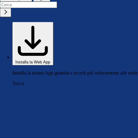
Installa la Web App
Installa la nostra App gratuita e accedi più velocemente alle notiz
Tocca