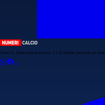
Under 21, l'Italia torna al successo: 3-1 all'Albania, spettacolo nel final