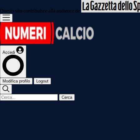
Questo sito contribuisce alla audience de
Accedi
Modifica profilo
Logout
Cerca