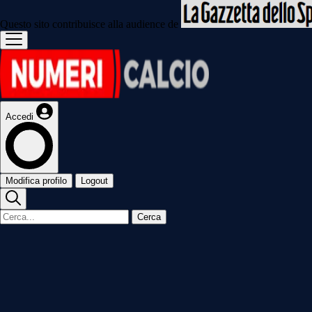
Questo sito contribuisce alla audience de
Accedi
Modifica profilo
Logout
Cerca