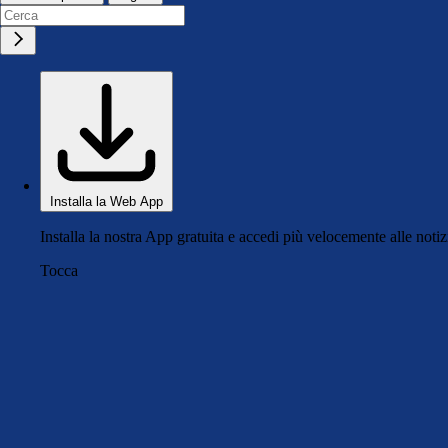
Installa la Web App
Installa la nostra App gratuita e accedi più velocemente alle notiz
Tocca