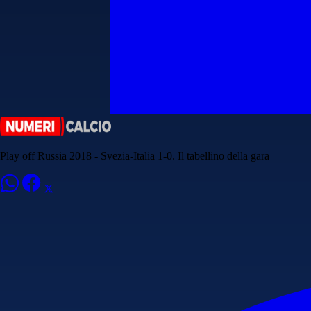
Play off Russia 2018 - Svezia-Italia 1-0. Il tabellino della gara