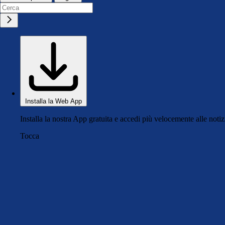
Installa la Web App
Installa la nostra App gratuita e accedi più velocemente alle notiz
Tocca