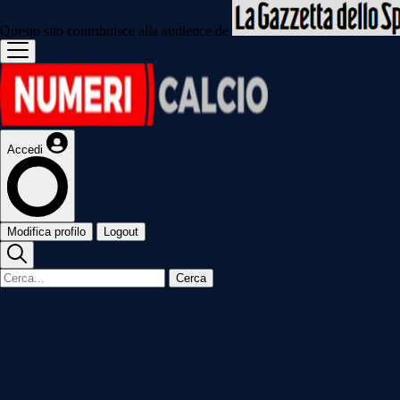
Questo sito contribuisce alla audience de
Accedi
Modifica profilo
Logout
Cerca