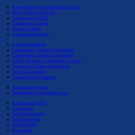
Competizioni internazionali per club
FIFA Club World Cup
Supercoppa UEFA
Champions League
Europa League
Conference League
Calcio Femminile
Campionato mondiale femminile
Campionato Europeo femminile
UEFA Women's Champions League
Supercoppa Italiana femminile
Serie A femminile
Coppa Italia femminile
Altre competizioni
International Champions Cup
Calcionapoli1926
Cittaceleste
Derbyderbyderby
Fantamagazine
FCInter1908
Forzaroma