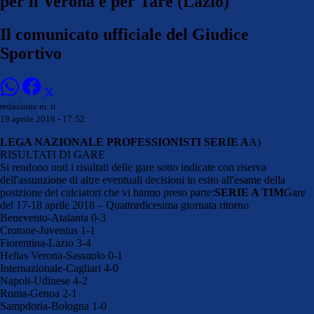
per il Verona e per Tare (Lazio)
Il comunicato ufficiale del Giudice
Sportivo
redazione nc.it
19 aprile 2018 - 17:52
LEGA NAZIONALE PROFESSIONISTI SERIE A
A)
RISULTATI DI GARE
Si rendono noti i risultati delle gare sotto indicate con riserva
dell'assunzione di altre eventuali decisioni in esito all'esame della
posizione dei calciatori che vi hanno preso parte:
SERIE A TIM
Gare
del 17-18 aprile 2018 – Quattordicesima giornata ritorno
Benevento-Atalanta 0-3
Crotone-Juventus 1-1
Fiorentina-Lazio 3-4
Hellas Verona-Sassuolo 0-1
Internazionale-Cagliari 4-0
Napoli-Udinese 4-2
Roma-Genoa 2-1
Sampdoria-Bologna 1-0