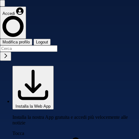
Accedi
Modifica profilo
Logout
Installa la Web App
Installa la nostra App gratuita e accedi più velocemente alle
notizie
Tocca