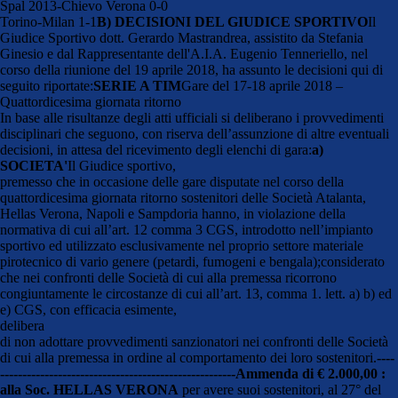
Spal 2013-Chievo Verona 0-0
Torino-Milan 1-1
B) DECISIONI DEL GIUDICE SPORTIVO
Il
Giudice Sportivo dott. Gerardo Mastrandrea, assistito da Stefania
Ginesio e dal Rappresentante dell'A.I.A. Eugenio Tenneriello, nel
corso della riunione del 19 aprile 2018, ha assunto le decisioni qui di
seguito riportate:
SERIE A TIM
Gare del 17-18 aprile 2018 –
Quattordicesima giornata ritorno
In base alle risultanze degli atti ufficiali si deliberano i provvedimenti
disciplinari che seguono, con riserva dell’assunzione di altre eventuali
decisioni, in attesa del ricevimento degli elenchi di gara:
a)
SOCIETA'
Il Giudice sportivo,
premesso che in occasione delle gare disputate nel corso della
quattordicesima giornata ritorno sostenitori delle Società Atalanta,
Hellas Verona, Napoli e Sampdoria hanno, in violazione della
normativa di cui all’art. 12 comma 3 CGS, introdotto nell’impianto
sportivo ed utilizzato esclusivamente nel proprio settore materiale
pirotecnico di vario genere (petardi, fumogeni e bengala);considerato
che nei confronti delle Società di cui alla premessa ricorrono
congiuntamente le circostanze di cui all’art. 13, comma 1. lett. a) b) ed
e) CGS, con efficacia esimente,
delibera
di non adottare provvedimenti sanzionatori nei confronti delle Società
di cui alla premessa in ordine al comportamento dei loro sostenitori.
----
-----------------------------------------------------
Ammenda di € 2.000,00 :
alla Soc. HELLAS VERONA
per avere suoi sostenitori, al 27° del