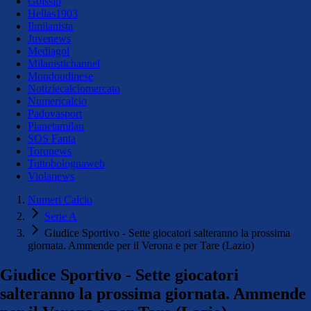
Golssip
Hellas1903
Ilmilanista
Juvenews
Mediagol
Milanistichannel
Mondoudinese
Notiziecalciomercato
Numericalcio
Padovasport
Pianetamilan
SOS Fanta
Toronews
Tuttobolognaweb
Violanews
Numeri Calcio
Serie A
Giudice Sportivo - Sette giocatori salteranno la prossima
giornata. Ammende per il Verona e per Tare (Lazio)
Giudice Sportivo - Sette giocatori
salteranno la prossima giornata. Ammende