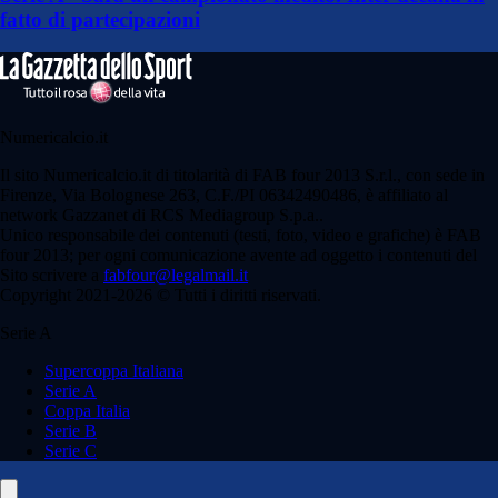
fatto di partecipazioni
Numericalcio.it
Il sito Numericalcio.it di titolarità di FAB four 2013 S.r.l., con sede in
Firenze, Via Bolognese 263, C.F./PI 06342490486, è affiliato al
network Gazzanet di RCS Mediagroup S.p.a..
Unico responsabile dei contenuti (testi, foto, video e grafiche) è FAB
four 2013; per ogni comunicazione avente ad oggetto i contenuti del
Sito scrivere a
fabfour@legalmail.it
Copyright 2021-2026 © Tutti i diritti riservati.
Serie A
Supercoppa Italiana
Serie A
Coppa Italia
Serie B
Serie C