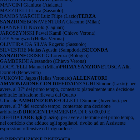
MANCINI Gianluca (Atalanta)
MAZZITELLI Luca (Sassuolo)
RAMOS MARCHI Luiz Filipe (Lazio)
TERZA
SANZIONE
BONAVENTURA Giacomo (Milan)
GIANNETTI Niccolo (Cagliari)
JAROSZYNSKI Pawel Kamil (Chievo Verona)
LEE Seungwod (Hellas Verona)
OLIVEIRA DA SILVA Rogerio (Sassuolo)
SILVESTRE Matias Agustin (Sampdoria)
SECONDA
SANZIONE
CRISETIG Lorenzo (Bologna)
GAMBERINI Alessandro (Chievo Verona)
LOCATELLI Manuel (Milan)
PRIMA SANZIONE
TOSCA Alin
Dorinel (Benevento)
VUKOVIC Jagos (Hellas Verona)
c) ALLENATORI
AMMONIZIONE CON DIFFIDA
INZAGHI Simone (Lazio): per
avere, al 37° del primo tempo, contestato platealmente una decisione
arbitrale; infrazione rilevata dal Quarto
Ufficiale.
AMMONIZIONE
FOLLETTI Simone (Juventus): per
avere, al 3° del secondo tempo, contestato una decisione
arbitrale.
d) DIRIGENTI
AMMENDA DI € 5.000,00 E
DIFFIDA
TARE Igli (Lazio)
: per avere al termine del primo tempo,
nel corridoio che adduce agli spogliatoi, rivolto ad un Assistente
espressioni offensive ed irriguardose.
© RIPRODUZIONE RISERVATA