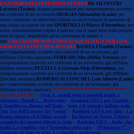
UNA GIORNATA EFFETTIVA DI GARA
DE SILVESTRI
Lorenzo (Torino)
: doppia ammonizione per comportamento scorretto
nei confronti di un avversario.
MURGIA Alessandro (Lazio)
: per
avere commesso un intervento falloso su un avversario in possesso di
una chiara occasione da rete.
SPORTIELLO Marco (Fiorentina)
: per
avere volontariamente colpito il pallone con le mani fuori dalla propria
area di rigore, impedendo ad un avversario di andare a
rete.
CALCIATORI NON ESPULSI
SQUALIFICA PER UNA
GIORNATA EFFETTIVA DI GARA
BASELLI Daniele (Torino)
:
per comportamento scorretto nei confronti di un avversario; già
diffidato (Decima sanzione).
FERRARI Alex (Hellas Verona)
: per
comportamento scorretto nei confronti di un avversario; già diffidato
(Quinta sanzione).
PEZZELLA German Alejo (Fiorentina)
: per
comportamento scorretto nei confronti di un avversario; già diffidato
(Decima sanzione).
ROMERO ALCONCHEL Luis Alberto (Lazio)
:
per comportamento scorretto nei confronti di un avversario; già
diffidato (Quinta sanzione).
*******************************
LEGGI ANCHE:
–
Serie A, quanti record possibili grazie a
Juventus, Napoli e… Benevento!
–
Ranking UEFA per Nazioni –
L’Inghilterra allunga sull’Italia
–
Sono 2 le squadre italiane nella
Top Ten dell’Europa che “conta”
–
Ranking UEFA per club – La
Roma rimonta ed il Milan scende
–
Da Baresi ad Astori, l’elenco
completo dei numeri ritirati in Italia
–
Ranking FIFA – Italia, che
tonfo! La sconfitta con l’Argentina costa cara
–
“Primavera 1″ –
Atalanta ed Inter in testa. La classifica aggiornata