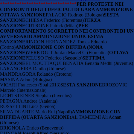
********************************
PER PROTESTE NEI
CONFRONTI DEGLI UFFICIALI DI GARA
AMMONIZIONE
OTTAVA SANZIONE
PALACIO Rodrigo (Bologna)
SESTA
SANZIONE
CHIESA Federico (Fiorentina)
TERZA
SANZIONE
CUTRONE Patrick (Milan)
PER
COMPORTAMENTO SCORRETTO NEI CONFRONTI DI UN
AVVERSARIO
AMMONIZIONE
UNDICESIMA
SANZIONE
RINCON HERNANDEZ Tomas Eduardo
(Torino)
AMMONIZIONE CON DIFFIDA (NONA
SANZIONE)
VERETOUT Jordan Marcel G (Fiorentina)
OTTAVA
SANZIONE
PELUSO Federico (Sassuolo)
SETTIMA
SANZIONE
EL MOUTTAQUI BENATIA Benatia Medhi (Juventus)
LARANGEIRA Danilo (Udinese)
MANDRAGORA Rolando (Crotone)
MASINA Adam (Bologna)
VICARI Francesco (Spal 2013)
SESTA SANZIONE
BROZOVIC
Marcelo (Internazionale)
LICHTSTEINER Stephan (Juventus)
PETAGNA Andrea (Atalanta)
ROSSETTINI Luca (Genoa)
SILVA DUARTE Mario Rui (Napoli)
AMMONIZIONE CON
DIFFIDA (QUARTA SANZIONE)
AL TAMEEMI Ali Adnan
(Udinese)
BRIGNOLA Enrico (Benevento)
DUNCAN Joseph Alfred (Sassuolo)