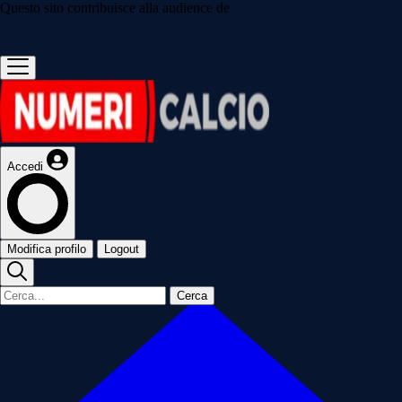
Questo sito contribuisce alla audience de
Accedi
Modifica profilo
Logout
Cerca