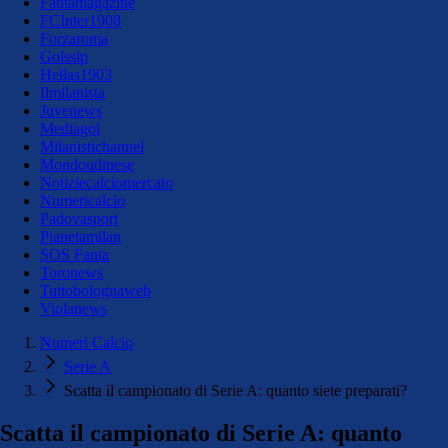
Fantamagazine
FCInter1908
Forzaroma
Golssip
Hellas1903
Ilmilanista
Juvenews
Mediagol
Milanistichannel
Mondoudinese
Notiziecalciomercato
Numericalcio
Padovasport
Pianetamilan
SOS Fanta
Toronews
Tuttobolognaweb
Violanews
Numeri Calcio
Serie A
Scatta il campionato di Serie A: quanto siete preparati?
Scatta il campionato di Serie A: quanto