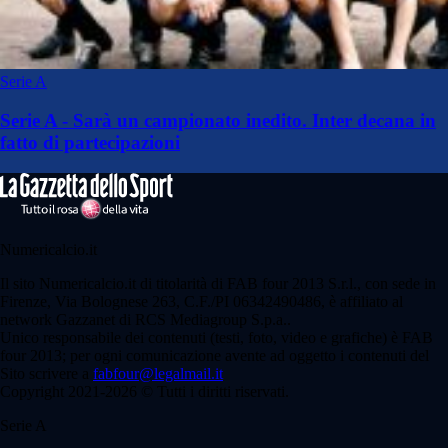
Serie A
Serie A - Sarà un campionato inedito. Inter decana in
fatto di partecipazioni
Numericalcio.it
Il sito Numericalcio.it di titolarità di FAB four 2013 S.r.l., con sede in
Firenze, Via Bolognese 263, C.F./PI 06342490486, è affiliato al
network Gazzanet di RCS Mediagroup S.p.a..
Unico responsabile dei contenuti (testi, foto, video e grafiche) è FAB
four 2013; per ogni comunicazione avente ad oggetto i contenuti del
Sito scrivere a
fabfour@legalmail.it
Copyright 2021-2026 © Tutti i diritti riservati.
Serie A