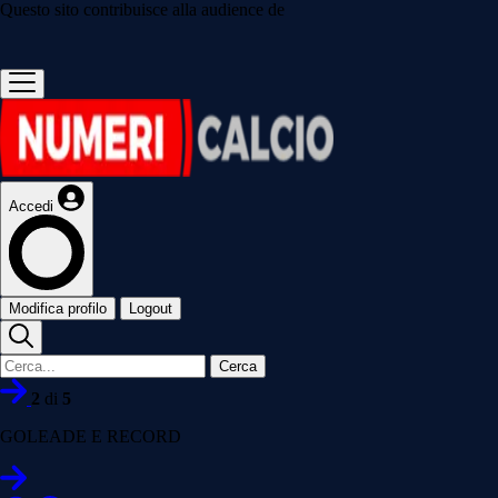
Questo sito contribuisce alla audience de
Accedi
Modifica profilo
Logout
Cerca
2
di
5
GOLEADE E RECORD