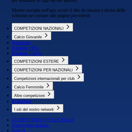
per installare la App sul tuo Iphone.
Mentre navighi nell'app, scorri il dito da sinistra a destra dello
schermo per tornare alle pagine precedenti
COMPETIZIONI NAZIONALI
Calcio Giovanile
Nazionale
Ranking FIFA
Ranking UEFA
COMPETIZIONI ESTERE
COMPETIZIONI PER NAZIONALI
Competizioni internazionali per club
Calcio Femminile
Altre competizioni
Redazione
I siti del nostro network
COMPETIZIONI NAZIONALI
Supercoppa Italiana
Serie A