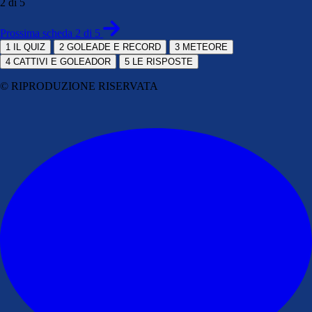
2 di 5
Prossima scheda 2 di 5
1
IL QUIZ
2
GOLEADE E RECORD
3
METEORE
4
CATTIVI E GOLEADOR
5
LE RISPOSTE
© RIPRODUZIONE RISERVATA