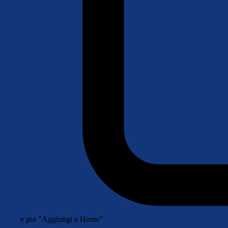
e poi "Aggiungi a Home"