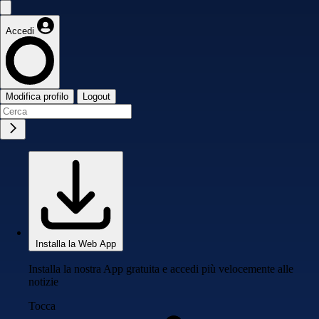
Accedi
Modifica profilo
Logout
Installa la Web App
Installa la nostra App gratuita e accedi più velocemente alle
notizie
Tocca