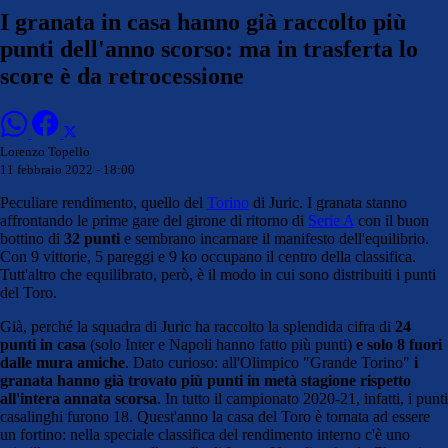
I granata in casa hanno già raccolto più
punti dell'anno scorso: ma in trasferta lo
score è da retrocessione
Lorenzo Topello
11 febbraio 2022 - 18:00
Peculiare rendimento, quello del
Torino
di Juric. I granata stanno
affrontando le prime gare del girone di ritorno di
Serie A
con il buon
bottino di
32 punti
e sembrano incarnare il manifesto dell'equilibrio.
Con 9 vittorie, 5 pareggi e 9 ko occupano il centro della classifica.
Tutt'altro che equilibrato, però, è il modo in cui sono distribuiti i punti
del Toro.
Già, perché la squadra di Juric ha raccolto la splendida cifra di
24
punti in casa
(solo Inter e Napoli hanno fatto più punti)
e solo 8 fuori
dalle mura amiche
. Dato curioso: all'Olimpico "Grande Torino"
i
granata hanno già trovato più punti in metà stagione rispetto
all'intera annata scorsa
. In tutto il campionato 2020-21, infatti, i punti
casalinghi furono 18. Quest'anno la casa del Toro è tornata ad essere
un fortino: nella speciale classifica del rendimento interno c'è uno