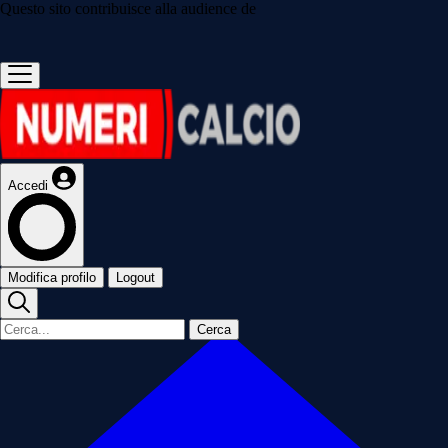
Questo sito contribuisce alla audience de
Accedi
Modifica profilo
Logout
Cerca