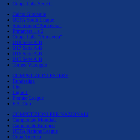
Coppa Italia Serie C
Calcio Giovanile
UEFA Youth League
Supercoppa "Primavera"
Primavera 1 e 2
Coppa Italia "Primavera"
U18 Serie A-B
U17 Serie A-B
U16 Serie A-B
U15 Serie A-B
Torneo Viareggio
COMPETIZIONI ESTERE
Bundesliga
Liga
Ligue 1
Premier League
F.A. Cup
COMPETIZIONI PER NAZIONALI
Campionato Mondiale
Campionato Europeo
UEFA Nations League
Copa America