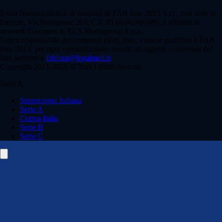
Il sito Numericalcio.it di titolarità di FAB four 2013 S.r.l., con sede in
Firenze, Via Bolognese 263, C.F./PI 06342490486, è affiliato al
network Gazzanet di RCS Mediagroup S.p.a..
Unico responsabile dei contenuti (testi, foto, video e grafiche) è FAB
four 2013; per ogni comunicazione avente ad oggetto i contenuti del
Sito scrivere a
fabfour@legalmail.it
Copyright 2021-2026 © Tutti i diritti riservati.
Serie A
Supercoppa Italiana
Serie A
Coppa Italia
Serie B
Serie C