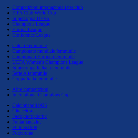
Competizioni internazionali per club
FIFA Club World Cup
Supercoppa UEFA
Champions League
Europa League
Conference League
Calcio Femminile
Campionato mondiale femminile
Campionato Europeo femminile
UEFA Women's Champions League
Supercoppa Italiana femminile
Serie A femminile
Coppa Italia femminile
Altre competizioni
International Champions Cup
Calcionapoli1926
Cittaceleste
Derbyderbyderby
Fantamagazine
FCInter1908
Forzaroma