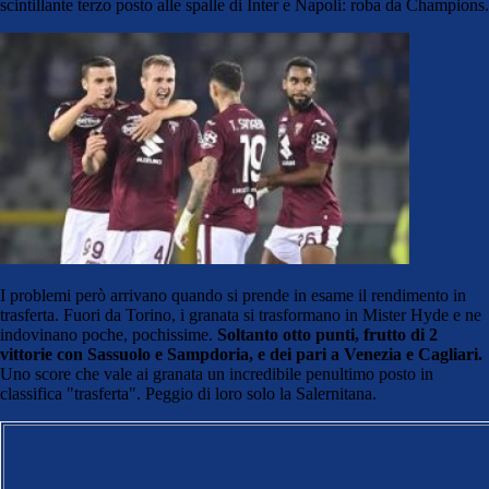
scintillante terzo posto alle spalle di Inter e Napoli: roba da Champions.
I problemi però arrivano quando si prende in esame il rendimento in
trasferta. Fuori da Torino, i granata si trasformano in Mister Hyde e ne
indovinano poche, pochissime.
Soltanto otto punti, frutto di 2
vittorie con Sassuolo e Sampdoria, e dei pari a Venezia e Cagliari.
Uno score che vale ai granata un incredibile penultimo posto in
classifica "trasferta". Peggio di loro solo la Salernitana.