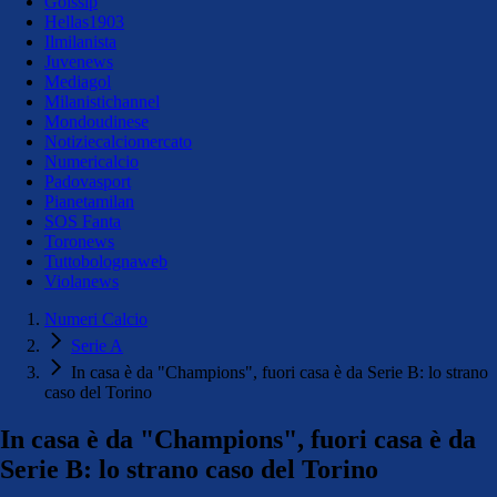
Golssip
Hellas1903
Ilmilanista
Juvenews
Mediagol
Milanistichannel
Mondoudinese
Notiziecalciomercato
Numericalcio
Padovasport
Pianetamilan
SOS Fanta
Toronews
Tuttobolognaweb
Violanews
Numeri Calcio
Serie A
In casa è da "Champions", fuori casa è da Serie B: lo strano
caso del Torino
In casa è da "Champions", fuori casa è da
Serie B: lo strano caso del Torino