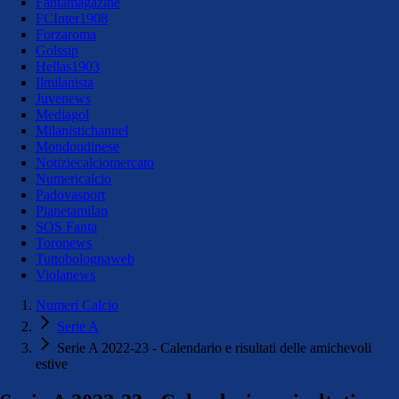
Fantamagazine
FCInter1908
Forzaroma
Golssip
Hellas1903
Ilmilanista
Juvenews
Mediagol
Milanistichannel
Mondoudinese
Notiziecalciomercato
Numericalcio
Padovasport
Pianetamilan
SOS Fanta
Toronews
Tuttobolognaweb
Violanews
Numeri Calcio
Serie A
Serie A 2022-23 - Calendario e risultati delle amichevoli
estive