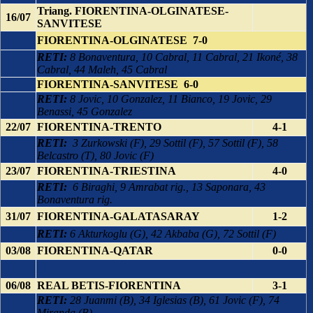
Triang. FIORENTINA-OLGINATESE-
16/07
SANVITESE
FIORENTINA-OLGINATESE 7-0
RETI:
8 Bonaventura, 10 Cabral, 11 Cabral, 21 Ikoné, 38
Cabral, 44 Maleh, 45 Cabral
FIORENTINA-SANVITESE 6-0
RETI:
8 Jovic, 10 Gonzalez, 11 Bianco, 19 Jovic, 29
Benassi, 45 Gonzalez
22/07
FIORENTINA-TRENTO
4-1
RETI:
3 Zurkowski (F), 29 Sottil (F), 57 Sottil (F), 58
Belcastro (T), 80 Jovic (F)
23/07
FIORENTINA-TRIESTINA
4-0
RETI:
6 Biraghi, 9 Amrabat rig., 13 Saponara, 43
Bonaventura rig.
31/07
FIORENTINA-GALATASARAY
1-2
RETI:
6 Akturkoglu (G), 42 Akbaba (G), 72 Sottil (F)
03/08
FIORENTINA-QATAR
0-0
06/08
REAL BETIS-FIORENTINA
3-1
RETI:
28 Juanmi (B), 34 Iglesias (B), 61 Jovic (F), 74
Miranda (B)