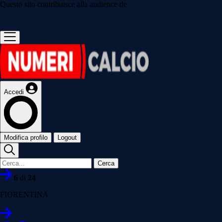
Questo sito contribuisce alla audience de
Accedi
Modifica profilo
Logout
Cerca
6
di
24
FIORENTINA