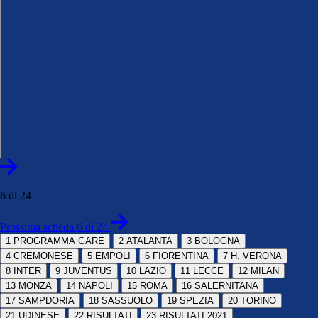
6 di 24
Prossima scheda 6 di 24
1
PROGRAMMA GARE
2
ATALANTA
3
BOLOGNA
4
CREMONESE
5
EMPOLI
6
FIORENTINA
7
H. VERONA
8
INTER
9
JUVENTUS
10
LAZIO
11
LECCE
12
MILAN
13
MONZA
14
NAPOLI
15
ROMA
16
SALERNITANA
17
SAMPDORIA
18
SASSUOLO
19
SPEZIA
20
TORINO
21
UDINESE
22
RISULTATI
23
RISULTATI 2021