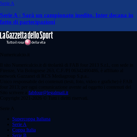
Serie A
Serie A - Sarà un campionato inedito. Inter decana in
fatto di partecipazioni
Numericalcio.it
Il sito Numericalcio.it di titolarità di FAB four 2013 S.r.l., con sede in
Firenze, Via Bolognese 263, C.F./PI 06342490486, è affiliato al
network Gazzanet di RCS Mediagroup S.p.a..
Unico responsabile dei contenuti (testi, foto, video e grafiche) è FAB
four 2013; per ogni comunicazione avente ad oggetto i contenuti del
Sito scrivere a
fabfour@legalmail.it
Copyright 2021-2026 © Tutti i diritti riservati.
Serie A
Supercoppa Italiana
Serie A
Coppa Italia
Serie B