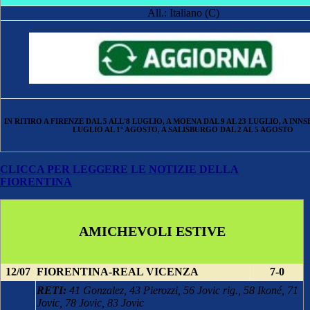
All.: Italiano (C)
IN RITIRO A FIRENZE DAL 5 ALL'8 LUGLIO, A MOENA DAL 9 AL 23 LUGLIO, A INN
LUGLIO AL 1° AGOSTO, A SALISBURGO DAL 2 AL 5 AGOSTO
CLICCA PER LEGGERE LE NOTIZIE DELLA
FIORENTINA
AMICHEVOLI ESTIVE
12/07
FIORENTINA-REAL VICENZA
7-0
RETI:
41 Gonzalez, 43 Pierozzi, 56 Jovic rig., 58 Ikoné, 71
Jovic, 78 Jovic, 83 Jovic