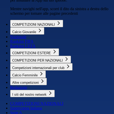
per installare la App sul tuo Iphone.
Mentre navighi nell'app, scorri il dito da sinistra a destra dello
schermo per tornare alle pagine precedenti
COMPETIZIONI NAZIONALI
Calcio Giovanile
Nazionale
Ranking FIFA
Ranking UEFA
COMPETIZIONI ESTERE
COMPETIZIONI PER NAZIONALI
Competizioni internazionali per club
Calcio Femminile
Altre competizioni
Redazione
I siti del nostro network
COMPETIZIONI NAZIONALI
Supercoppa Italiana
Serie A