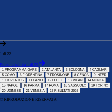
1 di 22
Prossima scheda 1 di 22
1
PROGRAMMA GARE
2
ATALANTA
3
BOLOGNA
4
CAGLIARI
5
COMO
6
FIORENTINA
7
FROSINONE
8
GENOA
9
INTER
10
JUVENTUS
11
LAZIO
12
LECCE
13
MILAN
14
MONZA
15
NAPOLI
16
PARMA
17
ROMA
18
SASSUOLO
19
TORINO
20
UDINESE
21
VENEZIA
22
RISULTATI 2026
© RIPRODUZIONE RISERVATA