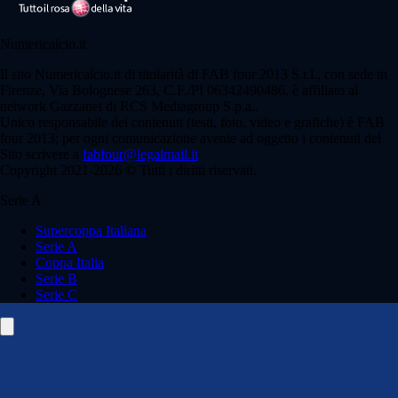
Numericalcio.it
Il sito Numericalcio.it di titolarità di FAB four 2013 S.r.l., con sede in
Firenze, Via Bolognese 263, C.F./PI 06342490486, è affiliato al
network Gazzanet di RCS Mediagroup S.p.a..
Unico responsabile dei contenuti (testi, foto, video e grafiche) è FAB
four 2013; per ogni comunicazione avente ad oggetto i contenuti del
Sito scrivere a
fabfour@legalmail.it
Copyright 2021-2026 © Tutti i diritti riservati.
Serie A
Supercoppa Italiana
Serie A
Coppa Italia
Serie B
Serie C