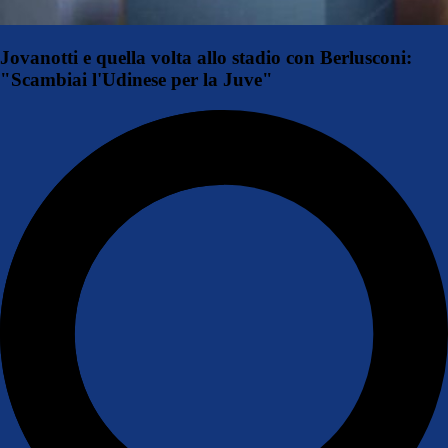
Jovanotti e quella volta allo stadio con Berlusconi:
"Scambiai l'Udinese per la Juve"