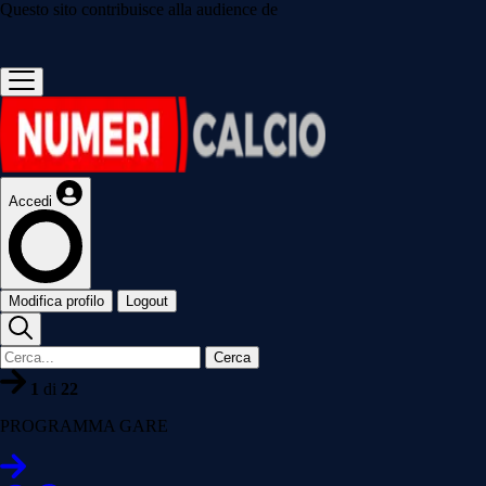
Questo sito contribuisce alla audience de
Accedi
Modifica profilo
Logout
Cerca
1
di
22
PROGRAMMA GARE