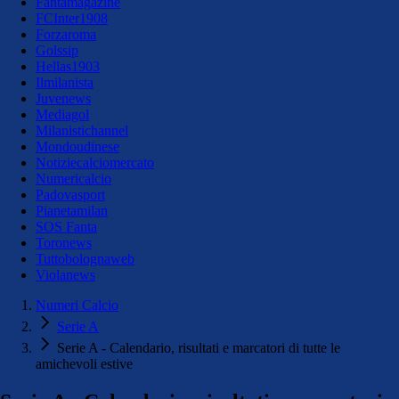
Fantamagazine
FCInter1908
Forzaroma
Golssip
Hellas1903
Ilmilanista
Juvenews
Mediagol
Milanistichannel
Mondoudinese
Notiziecalciomercato
Numericalcio
Padovasport
Pianetamilan
SOS Fanta
Toronews
Tuttobolognaweb
Violanews
Numeri Calcio
Serie A
Serie A - Calendario, risultati e marcatori di tutte le
amichevoli estive