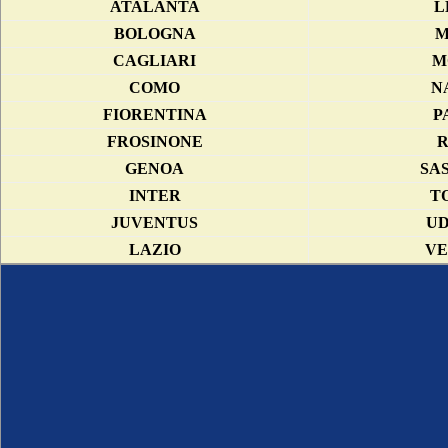
ATALANTA
L
BOLOGNA
M
CAGLIARI
M
COMO
N
FIORENTINA
P
FROSINONE
GENOA
SA
INTER
T
JUVENTUS
UD
LAZIO
VE