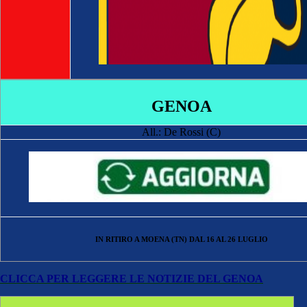
GENOA
All.: De Rossi (C)
IN RITIRO A MOENA (TN) DAL 16 AL 26 LUGLIO
CLICCA PER LEGGERE LE NOTIZIE DEL GENOA