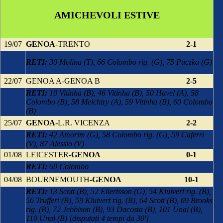
AMICHEVOLI ESTIVE
19/07
GENOA
-TRENTO
2-1
RETI:
30 Molina (T), 66 Colombo rig. (G), 75 Puczka (G)
22/07
GENOA A-GENOA B
2-5
RETI:
10 Vitinha (B), 46 Vitinha (B), 50 Havel (A), 58
Colombo (B), 58 Meichtry (A), 59 Vitinha (B), 60 Colombo
(B)
25/07
GENOA
-L.R. VICENZA
2-2
RETI:
42 Amorim (G), 58 Colombo rig. (G), 59 Caferri
(V), 87 Alessio (V)
01/08
LEICESTER-
GENOA
0-1
RETI:
69 Colombo
04/08
BOURNEMOUTH-
GENOA
10-1
RETI:
13 Scott (B), 52 Ellertsson (G), 54 Kluivert rig. (B),
56 Truffert (B), 59 Kluivert rig. (B), 64 Scott (B), 69 Brooks
rig. (B), 72 Jebbison (B), 93 Dacosta (B), 101 Unal (B),
110 Unal (B) [disputati 4 tempi da 30']