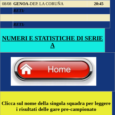
08/08
GENOA
-DEP. LA CORUÑA
20:45
RETI:
RETI:
NUMERI E STATISTICHE DI SERIE
A
Clicca sul nome della singola squadra per leggere
i risultati delle gare pre-campionato