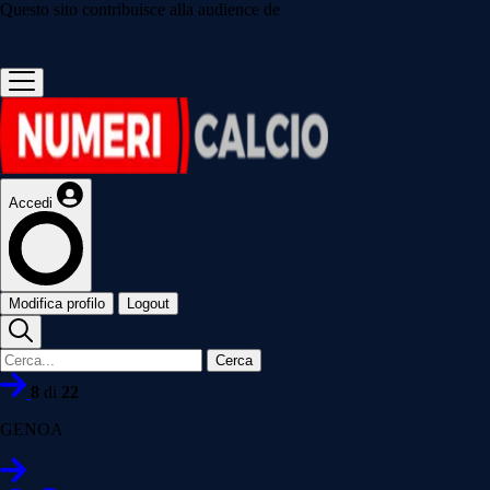
Questo sito contribuisce alla audience de
Accedi
Modifica profilo
Logout
Cerca
8
di
22
GENOA