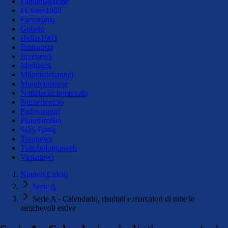
Fantamagazine
FCInter1908
Forzaroma
Golssip
Hellas1903
Ilmilanista
Juvenews
Mediagol
Milanistichannel
Mondoudinese
Notiziecalciomercato
Numericalcio
Padovasport
Pianetamilan
SOS Fanta
Toronews
Tuttobolognaweb
Violanews
Numeri Calcio
Serie A
Serie A - Calendario, risultati e marcatori di tutte le
amichevoli estive