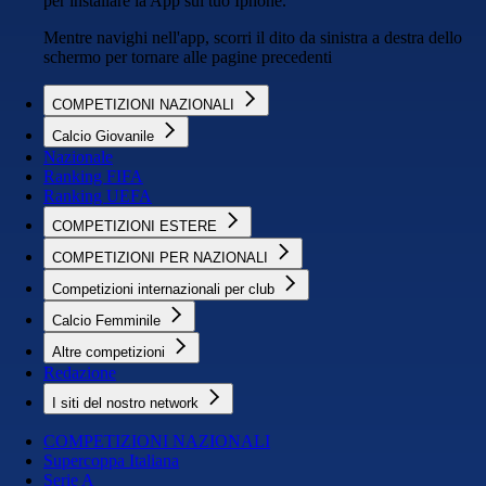
per installare la App sul tuo Iphone.
Mentre navighi nell'app, scorri il dito da sinistra a destra dello
schermo per tornare alle pagine precedenti
COMPETIZIONI NAZIONALI
Calcio Giovanile
Nazionale
Ranking FIFA
Ranking UEFA
COMPETIZIONI ESTERE
COMPETIZIONI PER NAZIONALI
Competizioni internazionali per club
Calcio Femminile
Altre competizioni
Redazione
I siti del nostro network
COMPETIZIONI NAZIONALI
Supercoppa Italiana
Serie A