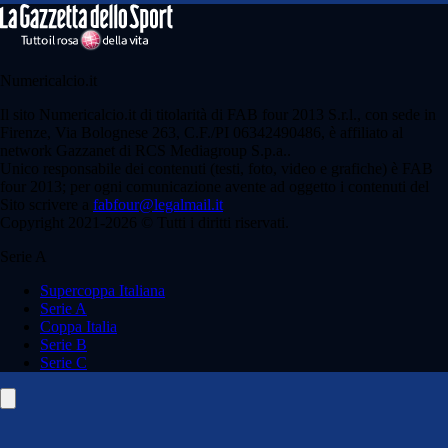
Numericalcio.it
Il sito Numericalcio.it di titolarità di FAB four 2013 S.r.l., con sede in
Firenze, Via Bolognese 263, C.F./PI 06342490486, è affiliato al
network Gazzanet di RCS Mediagroup S.p.a..
Unico responsabile dei contenuti (testi, foto, video e grafiche) è FAB
four 2013; per ogni comunicazione avente ad oggetto i contenuti del
Sito scrivere a
fabfour@legalmail.it
Copyright 2021-2026 © Tutti i diritti riservati.
Serie A
Supercoppa Italiana
Serie A
Coppa Italia
Serie B
Serie C