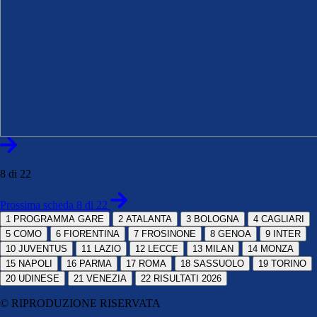
8 di 22
Prossima scheda 8 di 22
1
PROGRAMMA GARE
2
ATALANTA
3
BOLOGNA
4
CAGLIARI
5
COMO
6
FIORENTINA
7
FROSINONE
8
GENOA
9
INTER
10
JUVENTUS
11
LAZIO
12
LECCE
13
MILAN
14
MONZA
15
NAPOLI
16
PARMA
17
ROMA
18
SASSUOLO
19
TORINO
20
UDINESE
21
VENEZIA
22
RISULTATI 2026
© RIPRODUZIONE RISERVATA