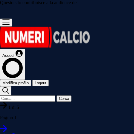
Questo sito contribuisce alla audience de
Accedi
Modifica profilo
Logout
Cerca
1
di
5
Pagina 1