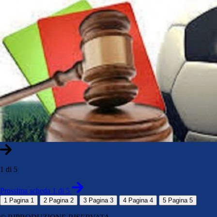
1 di 5
Prossima scheda 1 di 5
1
Pagina 1
2
Pagina 2
3
Pagina 3
4
Pagina 4
5
Pagina 5