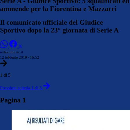
Serie A - Giudice Sportivo: 5 squalificati ed
ammende per la Fiorentina e Mazzarri
Il comunicato ufficiale del Giudice
Sportivo dopo la 23° giornata di Serie A
redazione nc.it
12 febbraio 2019 - 16:52
1 di 5
Prossima scheda 1 di 5
Pagina 1