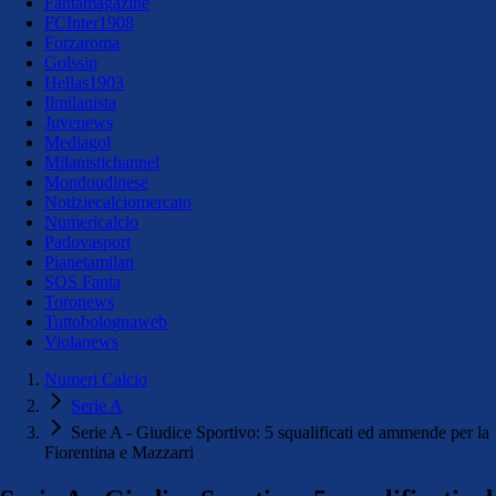
Fantamagazine
FCInter1908
Forzaroma
Golssip
Hellas1903
Ilmilanista
Juvenews
Mediagol
Milanistichannel
Mondoudinese
Notiziecalciomercato
Numericalcio
Padovasport
Pianetamilan
SOS Fanta
Toronews
Tuttobolognaweb
Violanews
Numeri Calcio
Serie A
Serie A - Giudice Sportivo: 5 squalificati ed ammende per la
Fiorentina e Mazzarri