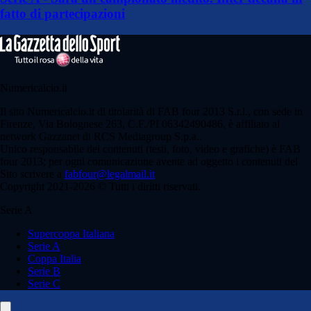
fatto di partecipazioni
Numericalcio.it
Il sito Numericalcio.it di titolarità di FAB four 2013 S.r.l., con sede in
Firenze, Via Bolognese 263, C.F./PI 06342490486, è affiliato al
network Gazzanet di RCS Mediagroup S.p.a..
Unico responsabile dei contenuti (testi, foto, video e grafiche) è FAB
four 2013; per ogni comunicazione avente ad oggetto i contenuti del
Sito scrivere a
fabfour@legalmail.it
Copyright 2021-2026 © Tutti i diritti riservati.
Serie A
Supercoppa Italiana
Serie A
Coppa Italia
Serie B
Serie C