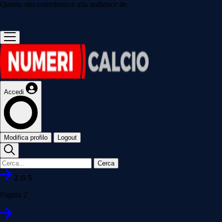
Questo sito contribuisce alla audience de
Accedi
Modifica profilo
Logout
Cerca
2
di
5
Pagina 2