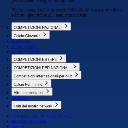
per installare la App sul tuo Iphone.
Mentre navighi nell'app, scorri il dito da sinistra a destra dello
schermo per tornare alle pagine precedenti
COMPETIZIONI NAZIONALI
Calcio Giovanile
Nazionale
Ranking FIFA
Ranking UEFA
COMPETIZIONI ESTERE
COMPETIZIONI PER NAZIONALI
Competizioni internazionali per club
Calcio Femminile
Altre competizioni
Redazione
I siti del nostro network
COMPETIZIONI NAZIONALI
Supercoppa Italiana
Serie A