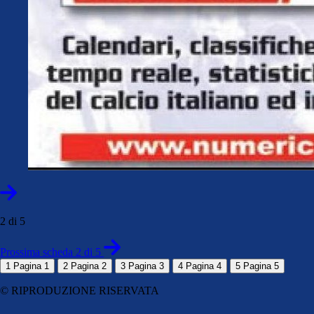
2 di 5
Prossima scheda 2 di 5
1
Pagina 1
2
Pagina 2
3
Pagina 3
4
Pagina 4
5
Pagina 5
© RIPRODUZIONE RISERVATA