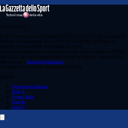
Numericalcio.it
Il sito Numericalcio.it di titolarità di FAB four 2013 S.r.l., con sede in
Firenze, Via Bolognese 263, C.F./PI 06342490486, è affiliato al
network Gazzanet di RCS Mediagroup S.p.a..
Unico responsabile dei contenuti (testi, foto, video e grafiche) è FAB
four 2013; per ogni comunicazione avente ad oggetto i contenuti del
Sito scrivere a
fabfour@legalmail.it
Copyright 2021-2026 © Tutti i diritti riservati.
Serie A
Supercoppa Italiana
Serie A
Coppa Italia
Serie B
Serie C