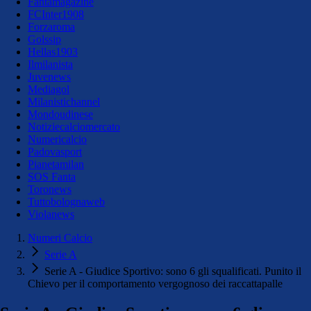
Fantamagazine
FCInter1908
Forzaroma
Golssip
Hellas1903
Ilmilanista
Juvenews
Mediagol
Milanistichannel
Mondoudinese
Notiziecalciomercato
Numericalcio
Padovasport
Pianetamilan
SOS Fanta
Toronews
Tuttobolognaweb
Violanews
Numeri Calcio
Serie A
Serie A - Giudice Sportivo: sono 6 gli squalificati. Punito il
Chievo per il comportamento vergognoso dei raccattapalle