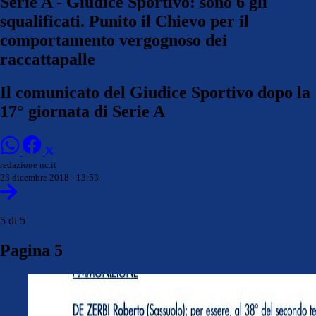
Serie A - Giudice Sportivo: sono 6 gli
squalificati. Punito il Chievo per il
comportamento vergognoso dei
raccattapalle
Il comunicato del Giudice Sportivo dopo la
17° giornata di Serie A
redazione nc.it
23 dicembre 2018 - 13:53
5 di 5
Pagina 5