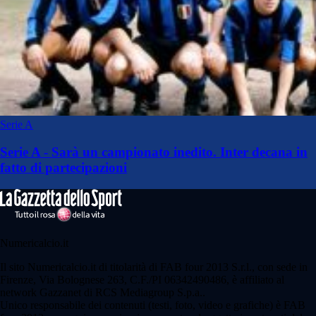
Serie A
Serie A - Sarà un campionato inedito. Inter decana in
fatto di partecipazioni
Numericalcio.it
Il sito Numericalcio.it di titolarità di FAB four 2013 S.r.l., con sede in
Firenze, Via Bolognese 263, C.F./PI 06342490486, è affiliato al
network Gazzanet di RCS Mediagroup S.p.a..
Unico responsabile dei contenuti (testi, foto, video e grafiche) è FAB