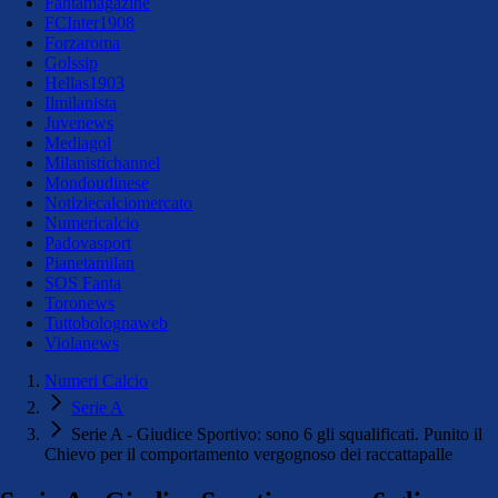
Fantamagazine
FCInter1908
Forzaroma
Golssip
Hellas1903
Ilmilanista
Juvenews
Mediagol
Milanistichannel
Mondoudinese
Notiziecalciomercato
Numericalcio
Padovasport
Pianetamilan
SOS Fanta
Toronews
Tuttobolognaweb
Violanews
Numeri Calcio
Serie A
Serie A - Giudice Sportivo: sono 6 gli squalificati. Punito il
Chievo per il comportamento vergognoso dei raccattapalle