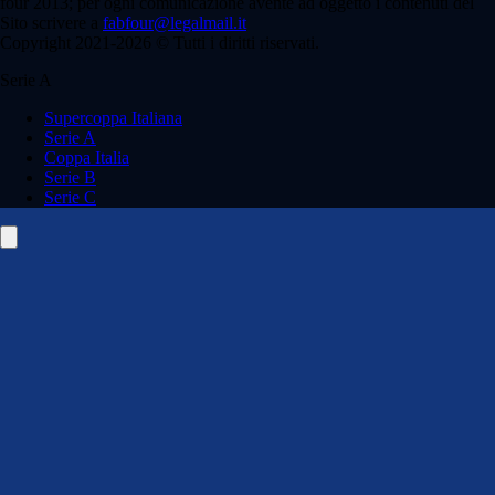
four 2013; per ogni comunicazione avente ad oggetto i contenuti del
Sito scrivere a
fabfour@legalmail.it
Copyright 2021-2026 © Tutti i diritti riservati.
Serie A
Supercoppa Italiana
Serie A
Coppa Italia
Serie B
Serie C