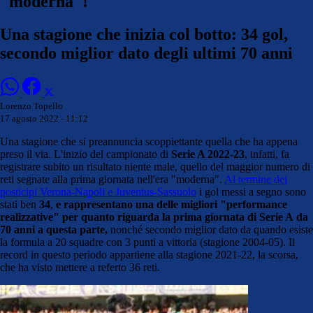
"moderna"!
Una stagione che inizia col botto: 34 gol,
secondo miglior dato degli ultimi 70 anni
Lorenzo Topello
17 agosto 2022 - 11:12
Una stagione che si preannuncia scoppiettante quella che ha appena
preso il via. L'inizio del campionato di
Serie A 2022-23
, infatti, fa
registrare subito un risultato niente male, quello del maggior numero di
reti segnate alla prima giornata nell'era "moderna".
Al termine dei
posticipi Verona-Napoli e Juventus-Sassuolo
i gol messi a segno sono
stati ben
34
,
e rappresentano una delle migliori "performance
realizzative" per quanto riguarda la prima giornata di Serie A
da
70 anni a questa parte,
nonché secondo miglior dato da quando esiste
la formula a 20 squadre con 3 punti a vittoria (stagione 2004-05). Il
record in questo periodo appartiene alla stagione 2021-22, la scorsa,
che ha visto mettere a referto 36 reti.