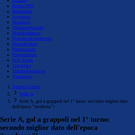
Golssip
Hellas1903
Ilmilanista
Juvenews
Mediagol
Milanistichannel
Mondoudinese
Notiziecalciomercato
Numericalcio
Padovasport
Pianetamilan
SOS Fanta
Toronews
Tuttobolognaweb
Violanews
Numeri Calcio
Serie A
Serie A, gol a grappoli nel 1° turno: secondo miglior dato
dell'epoca "moderna"!
Serie A, gol a grappoli nel 1° turno:
secondo miglior dato dell'epoca