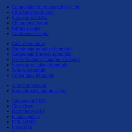
Competizioni internazionali per club
FIFA Club World Cup
Supercoppa UEFA
Champions League
Europa League
Conference League
Calcio Femminile
Campionato mondiale femminile
Campionato Europeo femminile
UEFA Women's Champions League
Supercoppa Italiana femminile
Serie A femminile
Coppa Italia femminile
Altre competizioni
International Champions Cup
Calcionapoli1926
Cittaceleste
Derbyderbyderby
Fantamagazine
FCInter1908
Forzaroma