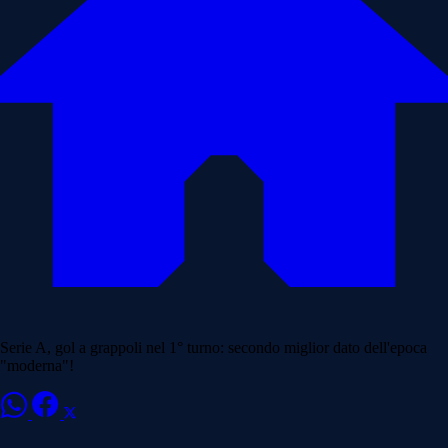
Serie A, gol a grappoli nel 1° turno: secondo miglior dato dell'epoca
"moderna"!