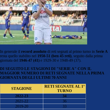
In generale il
record assoluto
di reti segnati al primo turno in
Serie A
resta quello stabilito nel
1950-51 (ben 45 reti)
, seguito dalla prima
giornata del
1946-47
(41)
e 1929-30 e 1948-49 (37).
DI SEGUITO LE STAGIONI DI "SERIE A" CON IL
MAGGIOR NUMERO DI RETI SEGNATE NELLA PRIMA
GIORNATA DEGLI ULTIMI 70 ANNI
RETI SEGNATE AL 1°
STAGIONE
TURNO
2022-23
34
2021-22
36
2019-20
33