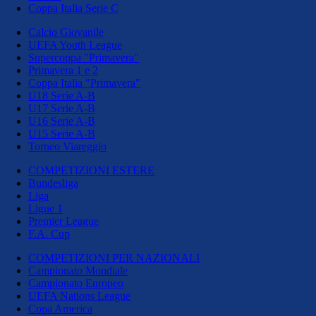
Coppa Italia Serie C
Calcio Giovanile
UEFA Youth League
Supercoppa "Primavera"
Primavera 1 e 2
Coppa Italia "Primavera"
U18 Serie A-B
U17 Serie A-B
U16 Serie A-B
U15 Serie A-B
Torneo Viareggio
COMPETIZIONI ESTERE
Bundesliga
Liga
Ligue 1
Premier League
F.A. Cup
COMPETIZIONI PER NAZIONALI
Campionato Mondiale
Campionato Europeo
UEFA Nations League
Copa America