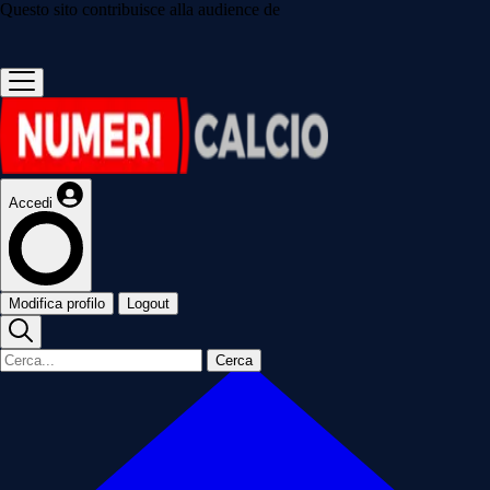
Questo sito contribuisce alla audience de
Accedi
Modifica profilo
Logout
Cerca