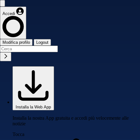
Accedi
Modifica profilo
Logout
Installa la Web App
Installa la nostra App gratuita e accedi più velocemente alle
notizie
Tocca