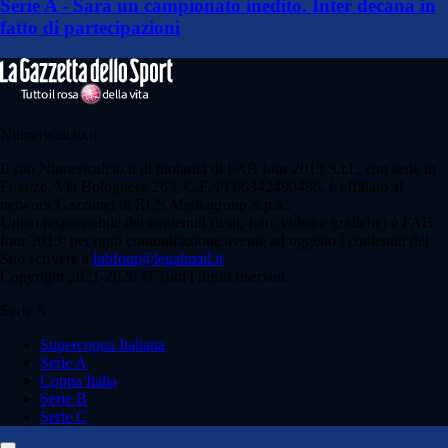
Serie A - Sarà un campionato inedito. Inter decana in
fatto di partecipazioni
Numericalcio.it
Il sito Numericalcio.it di titolarità di FAB four 2013 S.r.l., con sede in
Firenze, Via Bolognese 263, C.F./PI 06342490486, è affiliato al
network Gazzanet di RCS Mediagroup S.p.a..
Unico responsabile dei contenuti (testi, foto, video e grafiche) è FAB
four 2013; per ogni comunicazione avente ad oggetto i contenuti del
Sito scrivere a
fabfour@legalmail.it
Copyright 2021-2026 © Tutti i diritti riservati.
Serie A
Supercoppa Italiana
Serie A
Coppa Italia
Serie B
Serie C