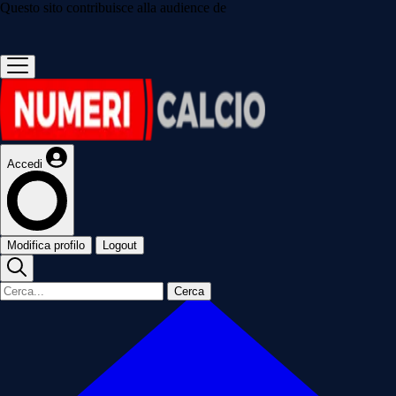
Questo sito contribuisce alla audience de
Accedi
Modifica profilo
Logout
Cerca