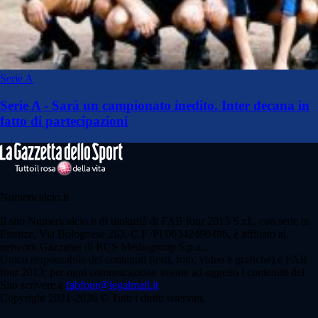
Serie A
Serie A - Sarà un campionato inedito. Inter decana in
fatto di partecipazioni
Numericalcio.it
Il sito Numericalcio.it di titolarità di FAB four 2013 S.r.l., con sede in
Firenze, Via Bolognese 263, C.F./PI 06342490486, è affiliato al
network Gazzanet di RCS Mediagroup S.p.a..
Unico responsabile dei contenuti (testi, foto, video e grafiche) è FAB
four 2013; per ogni comunicazione avente ad oggetto i contenuti del
Sito scrivere a
fabfour@legalmail.it
Copyright 2021-2026 © Tutti i diritti riservati.