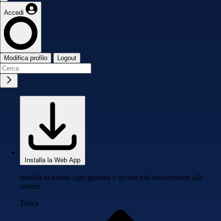
Accedi
Modifica profilo
Logout
Installa la Web App
Installa la nostra App gratuita e accedi più velocemente alle
notizie
Tocca