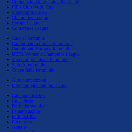
Competizioni internazionali per club
FIFA Club World Cup
Supercoppa UEFA
Champions League
Europa League
Conference League
Calcio Femminile
Campionato mondiale femminile
Campionato Europeo femminile
UEFA Women's Champions League
Supercoppa Italiana femminile
Serie A femminile
Coppa Italia femminile
Altre competizioni
International Champions Cup
Calcionapoli1926
Cittaceleste
Derbyderbyderby
Fantamagazine
FCInter1908
Forzaroma
Golssip