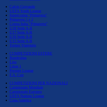
Calcio Giovanile
UEFA Youth League
Supercoppa "Primavera"
Primavera 1 e 2
Coppa Italia "Primavera"
U18 Serie A-B
U17 Serie A-B
U16 Serie A-B
U15 Serie A-B
Torneo Viareggio
COMPETIZIONI ESTERE
Bundesliga
Liga
Ligue 1
Premier League
F.A. Cup
COMPETIZIONI PER NAZIONALI
Campionato Mondiale
Campionato Europeo
UEFA Nations League
Copa America