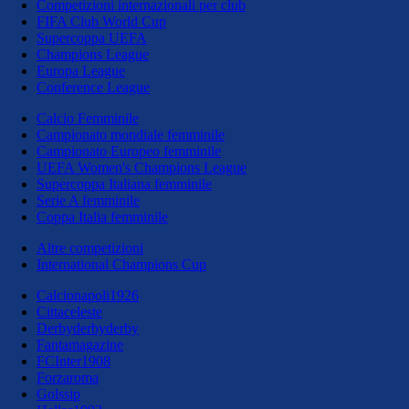
Competizioni internazionali per club
FIFA Club World Cup
Supercoppa UEFA
Champions League
Europa League
Conference League
Calcio Femminile
Campionato mondiale femminile
Campionato Europeo femminile
UEFA Women's Champions League
Supercoppa Italiana femminile
Serie A femminile
Coppa Italia femminile
Altre competizioni
International Champions Cup
Calcionapoli1926
Cittaceleste
Derbyderbyderby
Fantamagazine
FCInter1908
Forzaroma
Golssip