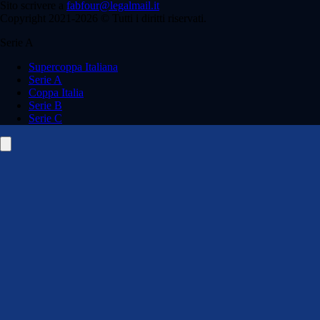
Sito scrivere a
fabfour@legalmail.it
Copyright 2021-2026 © Tutti i diritti riservati.
Serie A
Supercoppa Italiana
Serie A
Coppa Italia
Serie B
Serie C