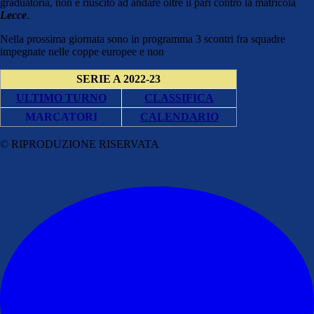
graduatoria, non è riuscito ad andare oltre il pari contro la matricola
Lecce
.
Nella prossima giornata sono in programma 3 scontri fra squadre
impegnate nelle coppe europee e non
SERIE A 2022-23
ULTIMO TURNO
CLASSIFICA
MARCATORI
CALENDARIO
© RIPRODUZIONE RISERVATA