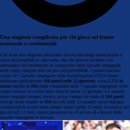
Una stagione complicata per chi gioca sul fronte
nazionale e continentale
Che fosse una stagione particolare dovuta alla lunga sosta forzata a
causa del mondiale lo sapevamo, ma che potesse incidere così
abbastanza nel rendimento in campionato delle squadre impegnate
nelle coppe europee non era poi così prevedibile. I numeri parlano
chiaro: le 7 squadre impegnate nelle manifestazioni UEFA hanno
totalizzato globalmente
166 punti nelle 12 giornate
, ossia il
2% in
meno
rispetto ai
169
punti conquistati dalle 7 squadre impegnate nelle
coppe europee lo scorso anno dopo le prime 12 giornate. Le squadre
senza impegni europei, invece, posso vantare un totale di
164 punti
,
cioé gli stessi rispetto ai
164
raccolti dalle 13 squadre senza impegni
continentali lo scorso anno sempre dopo i primi 12 turni. In pratica, nel
giro di soli 12 mesi, siamo passati da un
+5
ad un
+2
a favore delle
squadre impegnate in Europa.