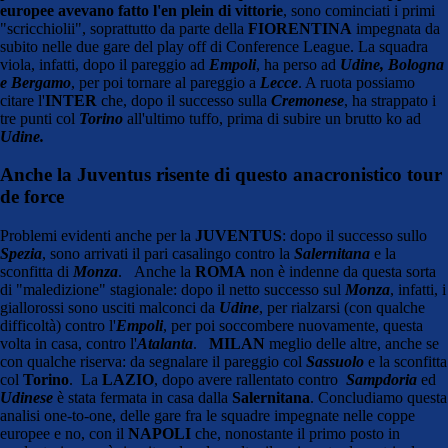
europee avevano fatto l'en plein di vittorie
, sono cominciati i primi
"scricchiolii", soprattutto da parte della
FIORENTINA
impegnata da
subito nelle due gare del play off di Conference League. La squadra
viola, infatti, dopo il pareggio ad
Empoli
, ha perso ad
Udine, Bologna
e Bergamo
, per poi tornare al pareggio a
Lecce
. A ruota possiamo
citare l'
INTER
che, dopo il successo sulla
Cremonese
, ha strappato i
tre punti col
Torino
all'ultimo tuffo, prima di subire un brutto ko ad
Udine
.
Anche la Juventus risente di questo anacronistico tour
de force
Problemi evidenti anche per la
JUVENTUS
: dopo il successo sullo
Spezia
, sono arrivati il pari casalingo contro la
Salernitana
e la
sconfitta di
Monza
. Anche la
ROMA
non è indenne da questa sorta
di "maledizione" stagionale: dopo il netto successo sul
Monza
, infatti, i
giallorossi sono usciti malconci da
Udine
, per rialzarsi (con qualche
difficoltà) contro l'
Empoli
, per poi soccombere nuovamente, questa
volta in casa, contro l'
Atalanta
.
MILAN
meglio delle altre, anche se
con qualche riserva: da segnalare il pareggio col
Sassuolo
e la sconfitta
col
Torino
. La
LAZIO
, dopo avere rallentato contro
Sampdoria
ed
Udinese
è stata fermata in casa dalla
Salernitana
. Concludiamo questa
analisi one-to-one, delle gare fra le squadre impegnate nelle coppe
europee e no, con il
NAPOLI
che, nonostante il primo posto in