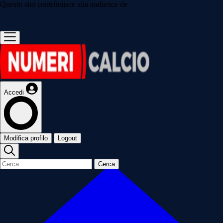
Questo sito contribuisce alla audience de
Accedi
Modifica profilo
Logout
Cerca