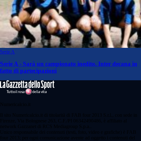
Serie A
Serie A - Sarà un campionato inedito. Inter decana in
fatto di partecipazioni
Numericalcio.it
Il sito Numericalcio.it di titolarità di FAB four 2013 S.r.l., con sede in
Firenze, Via Bolognese 263, C.F./PI 06342490486, è affiliato al
network Gazzanet di RCS Mediagroup S.p.a..
Unico responsabile dei contenuti (testi, foto, video e grafiche) è FAB
four 2013; per ogni comunicazione avente ad oggetto i contenuti del