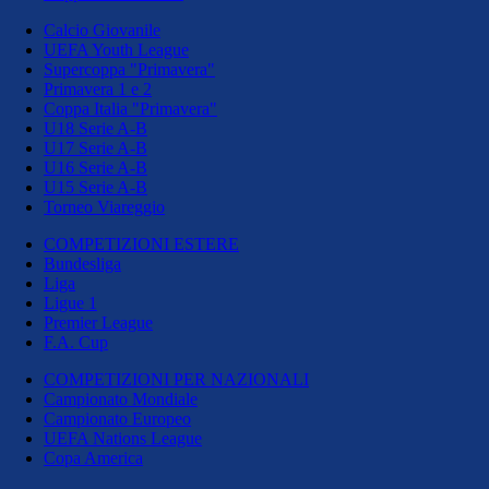
Calcio Giovanile
UEFA Youth League
Supercoppa "Primavera"
Primavera 1 e 2
Coppa Italia "Primavera"
U18 Serie A-B
U17 Serie A-B
U16 Serie A-B
U15 Serie A-B
Torneo Viareggio
COMPETIZIONI ESTERE
Bundesliga
Liga
Ligue 1
Premier League
F.A. Cup
COMPETIZIONI PER NAZIONALI
Campionato Mondiale
Campionato Europeo
UEFA Nations League
Copa America