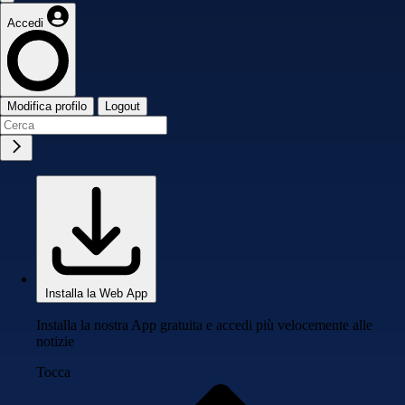
Accedi
Modifica profilo
Logout
Installa la Web App
Installa la nostra App gratuita e accedi più velocemente alle
notizie
Tocca