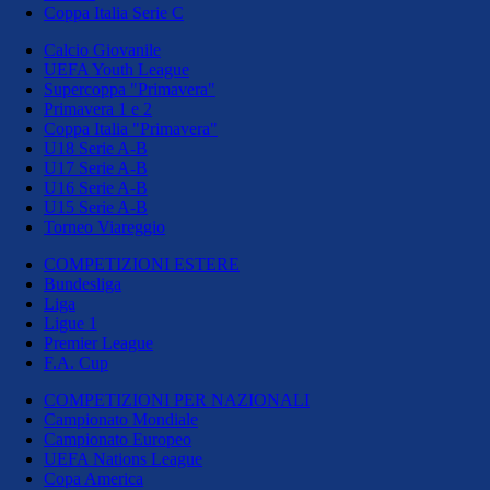
Coppa Italia Serie C
Calcio Giovanile
UEFA Youth League
Supercoppa "Primavera"
Primavera 1 e 2
Coppa Italia "Primavera"
U18 Serie A-B
U17 Serie A-B
U16 Serie A-B
U15 Serie A-B
Torneo Viareggio
COMPETIZIONI ESTERE
Bundesliga
Liga
Ligue 1
Premier League
F.A. Cup
COMPETIZIONI PER NAZIONALI
Campionato Mondiale
Campionato Europeo
UEFA Nations League
Copa America