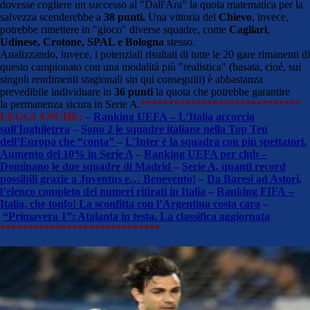
dovesse cogliere un successo al "Dall'Ara" la quota matematica per la
salvezza scenderebbe a
38 punti.
Una vittoria del
Chievo
, invece,
potrebbe rimettere in "gioco" diverse squadre, come
Cagliari
,
Udinese,
Crotone,
SPAL e Bologna
stesso.
Analizzando, invece, i potenziali risultati di tutte le 20 gare rimanenti di
questo campionato con una modalità più "realistica" (basata, cioé, sui
singoli rendimenti stagionali sin qui conseguiti) è abbastanza
prevedibile individuare in
36 punti
la quota che potrebbe garantire
la permanenza sicura in Serie A.
*****************************
LEGGI ANCHE:
–
Ranking UEFA – L’Italia accorcia
sull'Inghiletrra
–
Sono 2 le squadre italiane nella Top Ten
dell’Europa che “conta”
–
L’Inter è la squadra con più spettatori.
Aumento del 10% in Serie A
–
Ranking UEFA per club –
Dominano le due squadre di Madrid
–
Serie A, quanti record
possibili grazie a Juventus e… Benevento!
–
Da Baresi ad Astori,
l’elenco completo dei numeri ritirati in Italia
–
Ranking FIFA –
Italia, che tonfo! La sconfitta con l’Argentina costa cara
–
“Primavera 1”: Atalanta in testa. La classifica aggiornata
*****************************