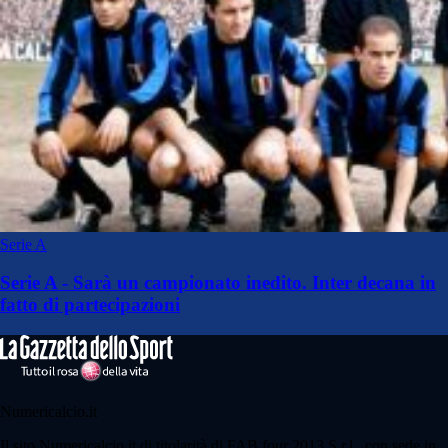
Serie A
Serie A - Sarà un campionato inedito. Inter decana in
fatto di partecipazioni
Numericalcio.it
Il sito Numericalcio.it di titolarità di FAB four 2013 S.r.l., con sede in