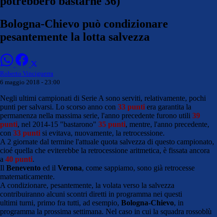
potrebbero bastarne 36)
Bologna-Chievo può condizionare
pesantemente la lotta salvezza
Roberto Vinciguerra
6 maggio 2018 - 23:00
Negli ultimi campionati di Serie A sono serviti, relativamente, pochi
punti per salvarsi. Lo scorso anno con
33 punti
era garantita la
permanenza nella massima serie, l'anno precedente furono utili
39
punti
, nel 2014-15 "bastarono"
35 punti
, mentre, l'anno precedente,
con
33 punti
si evitava, nuovamente, la retrocessione.
A 2 giornate dal termine l'attuale quota salvezza di questo campionato,
cioé quella che eviterebbe la retrocessione aritmetica, è fissata ancora
a
40 punti
.
Il
Benevento
ed il
Verona
, come sappiamo, sono già retrocesse
matematicamente.
A condizionare, pesantemente, la volata verso la salvezza
contribuiranno alcuni scontri diretti in programma nei questi
ultimi turni, primo fra tutti, ad esempio,
Bologna-Chievo
, in
programma la prossima settimana. Nel caso in cui la squadra rossoblù