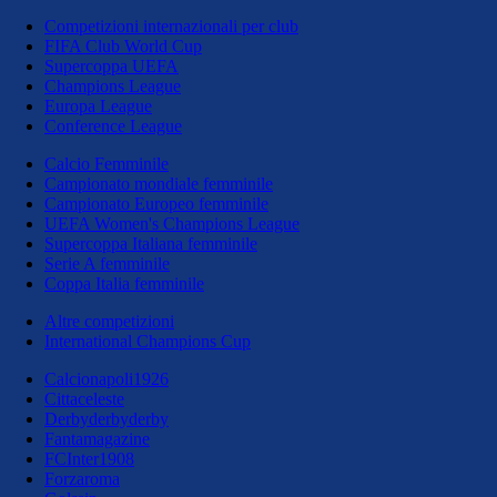
Competizioni internazionali per club
FIFA Club World Cup
Supercoppa UEFA
Champions League
Europa League
Conference League
Calcio Femminile
Campionato mondiale femminile
Campionato Europeo femminile
UEFA Women's Champions League
Supercoppa Italiana femminile
Serie A femminile
Coppa Italia femminile
Altre competizioni
International Champions Cup
Calcionapoli1926
Cittaceleste
Derbyderbyderby
Fantamagazine
FCInter1908
Forzaroma