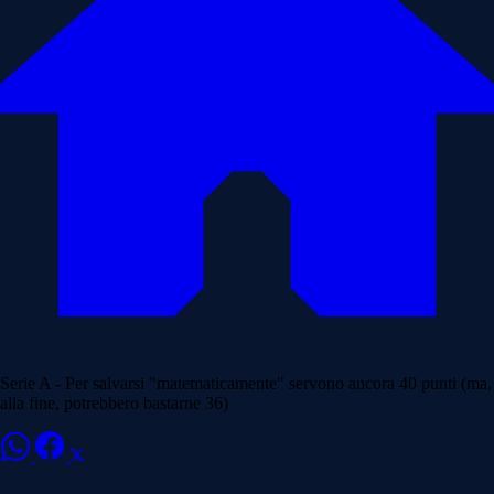
Serie A - Per salvarsi "matematicamente" servono ancora 40 punti (ma,
alla fine, potrebbero bastarne 36)