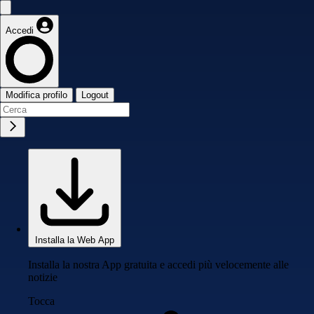
Accedi
Modifica profilo
Logout
Installa la Web App
Installa la nostra App gratuita e accedi più velocemente alle
notizie
Tocca