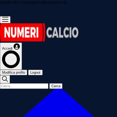
Questo sito contribuisce alla audience de
Accedi
Modifica profilo
Logout
Cerca