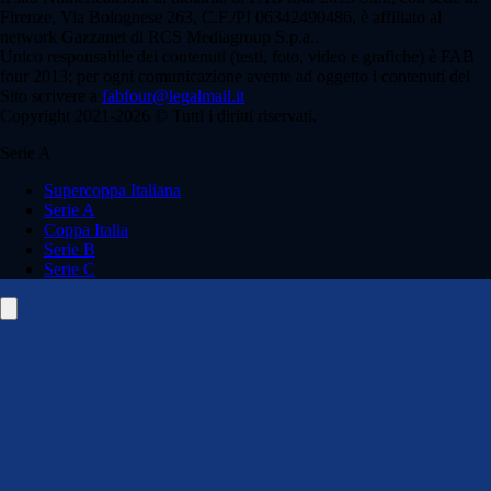
Firenze, Via Bolognese 263, C.F./PI 06342490486, è affiliato al
network Gazzanet di RCS Mediagroup S.p.a..
Unico responsabile dei contenuti (testi, foto, video e grafiche) è FAB
four 2013; per ogni comunicazione avente ad oggetto i contenuti del
Sito scrivere a
fabfour@legalmail.it
Copyright 2021-2026 © Tutti i diritti riservati.
Serie A
Supercoppa Italiana
Serie A
Coppa Italia
Serie B
Serie C