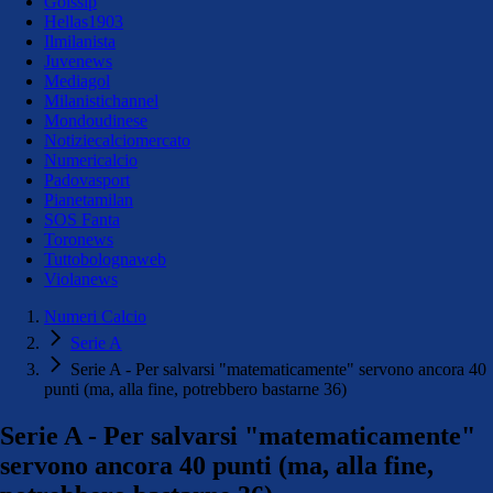
Golssip
Hellas1903
Ilmilanista
Juvenews
Mediagol
Milanistichannel
Mondoudinese
Notiziecalciomercato
Numericalcio
Padovasport
Pianetamilan
SOS Fanta
Toronews
Tuttobolognaweb
Violanews
Numeri Calcio
Serie A
Serie A - Per salvarsi "matematicamente" servono ancora 40
punti (ma, alla fine, potrebbero bastarne 36)
Serie A - Per salvarsi "matematicamente"
servono ancora 40 punti (ma, alla fine,