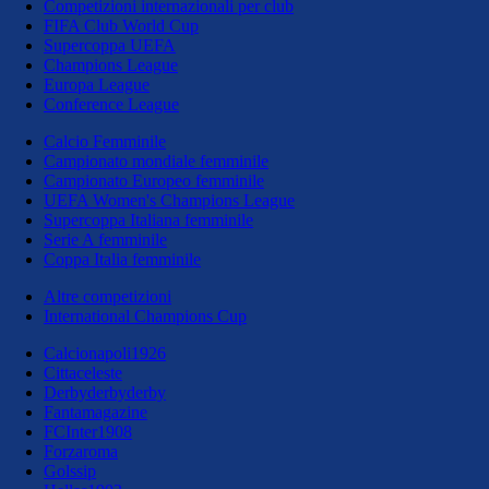
Competizioni internazionali per club
FIFA Club World Cup
Supercoppa UEFA
Champions League
Europa League
Conference League
Calcio Femminile
Campionato mondiale femminile
Campionato Europeo femminile
UEFA Women's Champions League
Supercoppa Italiana femminile
Serie A femminile
Coppa Italia femminile
Altre competizioni
International Champions Cup
Calcionapoli1926
Cittaceleste
Derbyderbyderby
Fantamagazine
FCInter1908
Forzaroma
Golssip