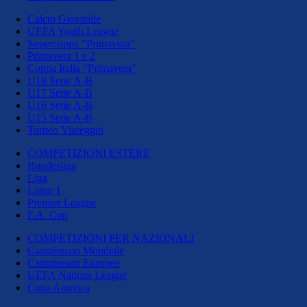
Calcio Giovanile
UEFA Youth League
Supercoppa "Primavera"
Primavera 1 e 2
Coppa Italia "Primavera"
U18 Serie A-B
U17 Serie A-B
U16 Serie A-B
U15 Serie A-B
Torneo Viareggio
COMPETIZIONI ESTERE
Bundesliga
Liga
Ligue 1
Premier League
F.A. Cup
COMPETIZIONI PER NAZIONALI
Campionato Mondiale
Campionato Europeo
UEFA Nations League
Copa America