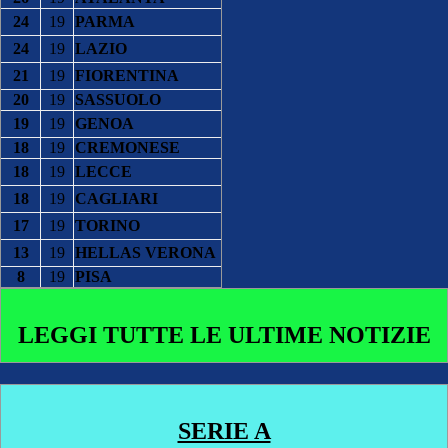
24
19
PARMA
24
19
LAZIO
21
19
FIORENTINA
20
19
SASSUOLO
19
19
GENOA
18
19
CREMONESE
18
19
LECCE
18
19
CAGLIARI
17
19
TORINO
13
19
HELLAS VERONA
8
19
PISA
LEGGI TUTTE LE ULTIME NOTIZIE
SERIE A