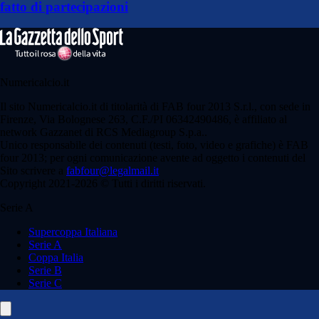
fatto di partecipazioni
Numericalcio.it
Il sito Numericalcio.it di titolarità di FAB four 2013 S.r.l., con sede in
Firenze, Via Bolognese 263, C.F./PI 06342490486, è affiliato al
network Gazzanet di RCS Mediagroup S.p.a..
Unico responsabile dei contenuti (testi, foto, video e grafiche) è FAB
four 2013; per ogni comunicazione avente ad oggetto i contenuti del
Sito scrivere a
fabfour@legalmail.it
Copyright 2021-2026 © Tutti i diritti riservati.
Serie A
Supercoppa Italiana
Serie A
Coppa Italia
Serie B
Serie C