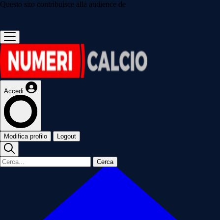
Questo sito contribuisce alla audience de
Accedi
Modifica profilo
Logout
Cerca