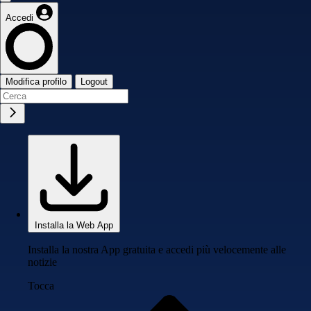
Accedi
Modifica profilo
Logout
Installa la Web App
Installa la nostra App gratuita e accedi più velocemente alle
notizie
Tocca