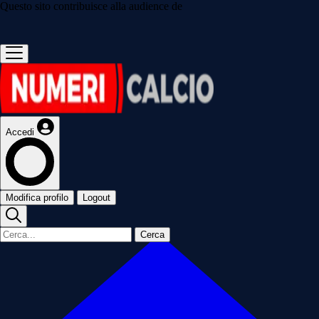
Questo sito contribuisce alla audience de
Accedi
Modifica profilo
Logout
Cerca