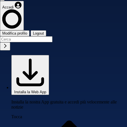
Accedi
Modifica profilo
Logout
Installa la Web App
Installa la nostra App gratuita e accedi più velocemente alle
notizie
Tocca