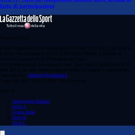
fatto di partecipazioni
Numericalcio.it
Il sito Numericalcio.it di titolarità di FAB four 2013 S.r.l., con sede in
Firenze, Via Bolognese 263, C.F./PI 06342490486, è affiliato al
network Gazzanet di RCS Mediagroup S.p.a..
Unico responsabile dei contenuti (testi, foto, video e grafiche) è FAB
four 2013; per ogni comunicazione avente ad oggetto i contenuti del
Sito scrivere a
fabfour@legalmail.it
Copyright 2021-2026 © Tutti i diritti riservati.
Serie A
Supercoppa Italiana
Serie A
Coppa Italia
Serie B
Serie C