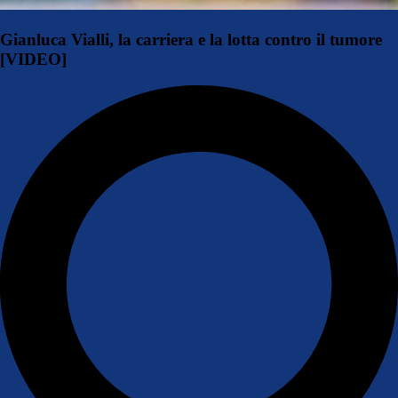
Gianluca Vialli, la carriera e la lotta contro il tumore
[VIDEO]