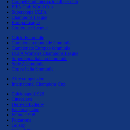
Competizioni internazionali per club
FIFA Club World Cup
Supercoppa UEFA
Champions League
Europa League
Conference League
Calcio Femminile
Campionato mondiale femminile
Campionato Europeo femminile
UEFA Women's Champions League
Supercoppa Italiana femminile
Serie A femminile
Coppa Italia femminile
Altre competizioni
International Champions Cup
Calcionapoli1926
Cittaceleste
Derbyderbyderby
Fantamagazine
FCInter1908
Forzaroma
Golssip