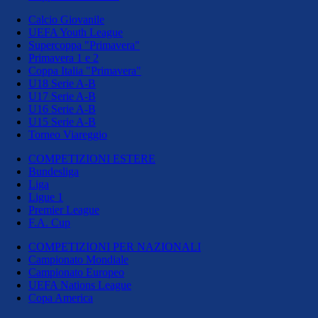
Calcio Giovanile
UEFA Youth League
Supercoppa "Primavera"
Primavera 1 e 2
Coppa Italia "Primavera"
U18 Serie A-B
U17 Serie A-B
U16 Serie A-B
U15 Serie A-B
Torneo Viareggio
COMPETIZIONI ESTERE
Bundesliga
Liga
Ligue 1
Premier League
F.A. Cup
COMPETIZIONI PER NAZIONALI
Campionato Mondiale
Campionato Europeo
UEFA Nations League
Copa America