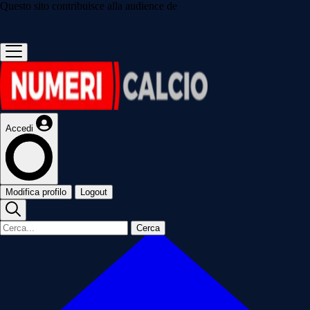
Questo sito contribuisce alla audience de
Accedi
Modifica profilo
Logout
Cerca