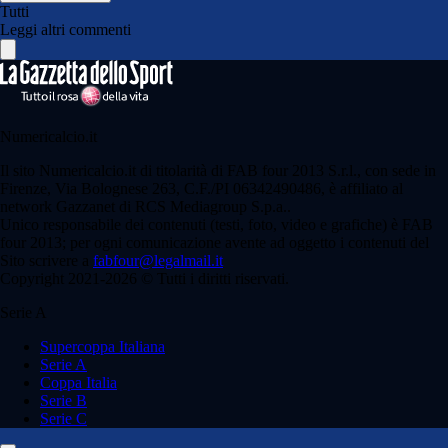
Tutti
Leggi altri commenti
Numericalcio.it
Il sito Numericalcio.it di titolarità di FAB four 2013 S.r.l., con sede in
Firenze, Via Bolognese 263, C.F./PI 06342490486, è affiliato al
network Gazzanet di RCS Mediagroup S.p.a..
Unico responsabile dei contenuti (testi, foto, video e grafiche) è FAB
four 2013; per ogni comunicazione avente ad oggetto i contenuti del
Sito scrivere a
fabfour@legalmail.it
Copyright 2021-2026 © Tutti i diritti riservati.
Serie A
Supercoppa Italiana
Serie A
Coppa Italia
Serie B
Serie C