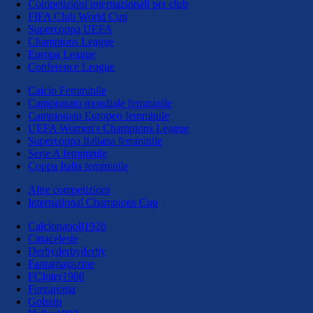
Competizioni internazionali per club
FIFA Club World Cup
Supercoppa UEFA
Champions League
Europa League
Conference League
Calcio Femminile
Campionato mondiale femminile
Campionato Europeo femminile
UEFA Women's Champions League
Supercoppa Italiana femminile
Serie A femminile
Coppa Italia femminile
Altre competizioni
International Champions Cup
Calcionapoli1926
Cittaceleste
Derbyderbyderby
Fantamagazine
FCInter1908
Forzaroma
Golssip