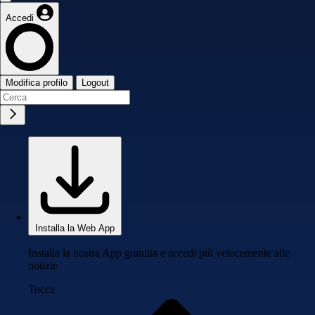
Accedi
Modifica profilo
Logout
Installa la Web App
Installa la nostra App gratuita e accedi più velocemente alle
notizie
Tocca