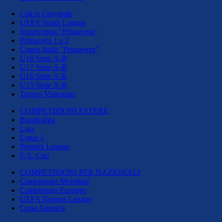
Calcio Giovanile
UEFA Youth League
Supercoppa "Primavera"
Primavera 1 e 2
Coppa Italia "Primavera"
U18 Serie A-B
U17 Serie A-B
U16 Serie A-B
U15 Serie A-B
Torneo Viareggio
COMPETIZIONI ESTERE
Bundesliga
Liga
Ligue 1
Premier League
F.A. Cup
COMPETIZIONI PER NAZIONALI
Campionato Mondiale
Campionato Europeo
UEFA Nations League
Copa America