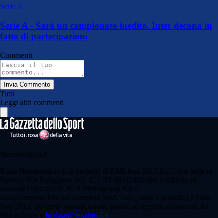
Serie A
Serie A - Sarà un campionato inedito. Inter decana in
fatto di partecipazioni
Commenti
Invia Commento
Tutti
Leggi altri commenti
Numericalcio.it
Il sito Numericalcio.it di titolarità di FAB four 2013 S.r.l., con sede in
Firenze, Via Bolognese 263, C.F./PI 06342490486, è affiliato al
network Gazzanet di RCS Mediagroup S.p.a..
Unico responsabile dei contenuti (testi, foto, video e grafiche) è FAB
four 2013; per ogni comunicazione avente ad oggetto i contenuti del
Sito scrivere a
fabfour@legalmail.it