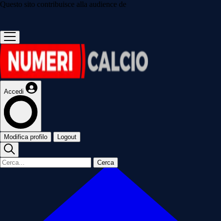
Questo sito contribuisce alla audience de
Accedi
Modifica profilo
Logout
Cerca