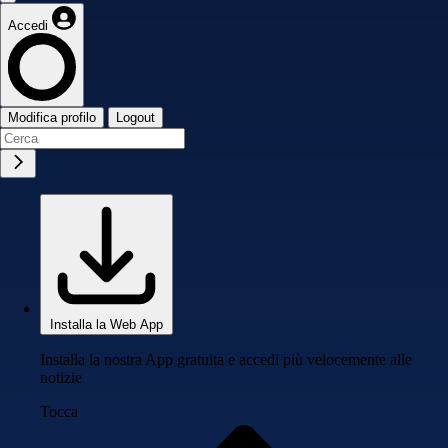
Accedi
Modifica profilo
Logout
Installa la Web App
Installa la nostra App gratuita e accedi più velocemente alle
notizie
Tocca