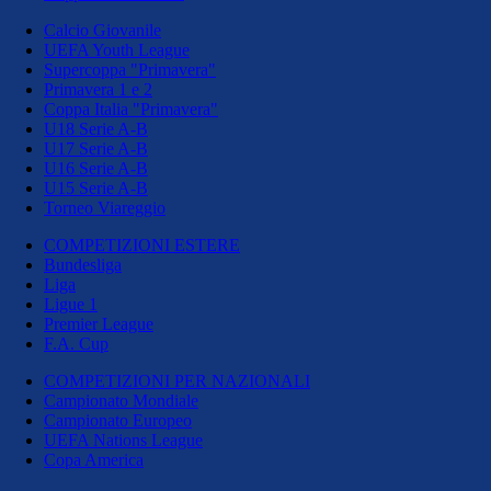
Calcio Giovanile
UEFA Youth League
Supercoppa "Primavera"
Primavera 1 e 2
Coppa Italia "Primavera"
U18 Serie A-B
U17 Serie A-B
U16 Serie A-B
U15 Serie A-B
Torneo Viareggio
COMPETIZIONI ESTERE
Bundesliga
Liga
Ligue 1
Premier League
F.A. Cup
COMPETIZIONI PER NAZIONALI
Campionato Mondiale
Campionato Europeo
UEFA Nations League
Copa America